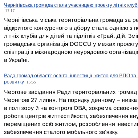
Чернігівська громада стала учасницею проєкту літніх клуб
17:17
Чернігівська міська територіальна громада за 
відкритого конкурсного відбору стала однією з
літніх клубів для дітей та підлітків «Грай. Дій. З
громадська організація DOCCU у межах проєкту 
співпраці з міжнародною неурядовою організаціє
в Україні.
Рада громад області: освіта, інвестиції, житло для ВПО та
розвитку
16:55
Чергове засідання Ради територіальних громад 
Чернігові 27 липня. На порядку денному – низка
в полі зору й на контролі ОВА, зокрема освоєння
робота центрів життєстійкості, забезпечення вн
переміщених осіб житлом, розроблення інвестиц
забезпечення сталого мобільного зв’язку.