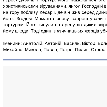
християнськими віруваннями, янгол Господній вр
на гору поблизу Кесарії, де він жив серед диких 
його. Згодом Маманта знову заарештували і
тортурам. Його кинули на арену до диких звірі
йому шкоди. Тоді один із язичницьких жерців уб
Іменини: Анатолій, Антоній, Василь, Віктор, Вол
Михайло, Микола, Павло, Петро, Пилип, Стефа