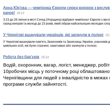
Анна Юр'єва — чемпіонка Європи серед юніорок з веслув
каное!
16:13
З 23 до 26 липня в місті Сегед (Угорщина) відбувся чемпіонат Європи з вес
серед юніорів та молоді до 23 років, який зібрав найсильніших молодих спо
У Чернігові вшанували українців, які загинули в полоні
15:
У Чернігові вшанували пам’ять Захисників та Захисниць України, учасників
цивільних осіб, які були страчені, закатовані або загинули у полоні.
Робота без бар’єрів
15:14
Водій, охоронник, вагар, логіст, менеджер, робі
10робочих місць у поточному році облаштован
Чернігівщини для людей з інвалідністю в межах
програми служби зайнятості.