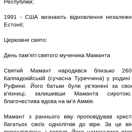
Республіки;
1991 - США визнають відновлення незалежнос
Естонії;
Церковне свято:
День пам’яті святого мученика Маманта
Святий Мамант народився близько 260
Каппадокійській (сучасна Туреччина) у родині
Руфини. Його батьки були ув’язнені за сво
в’язниці, залишивши Маманта сиротою
благочестива вдова на ім’я Аммія.
Мамант з раннього віку проповідував христ
багатьох своїх однолітків до віри. За це в
переслідувань і тортур. Його намагалися втоп