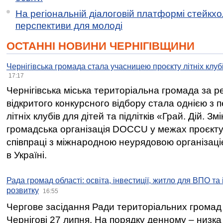
На регіональній діалоговій платформі стейкх
перспективи для молоді
ОСТАННІ НОВИНИ ЧЕРНІГІВЩИНИ
Чернігівська громада стала учасницею проєкту літніх клуб
17:17
Чернігівська міська територіальна громада за 
відкритого конкурсного відбору стала однією з
літніх клубів для дітей та підлітків «Грай. Дій. З
громадська організація DOCCU у межах проєкту 
співпраці з міжнародною неурядовою організаціє
в Україні.
Рада громад області: освіта, інвестиції, житло для ВПО та
розвитку
16:55
Чергове засідання Ради територіальних громад 
Чернігові 27 липня. На порядку денному – низка