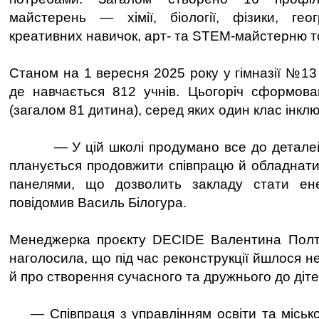
майстерень — хімії, біології, фізики, геог
креативних навичок, арт- та STEM-майстерню 
Станом на 1 вересня 2025 року у гімназії №13
де навчається 812 учнів. Цьогоріч сформова
(загалом 81 дитина), серед яких один клас інкл
— У цій школі продумано все до деталей.
планується продовжити співпрацю й обладнати
панелями, що дозволить закладу стати ен
повідомив Василь Білогура.
Менеджерка проєкту DECIDE Валентина Полто
наголосила, що під час реконструкції йшлося н
й про створення сучасного та дружнього до діт
— Співпраця з управлінням освіти та міськ