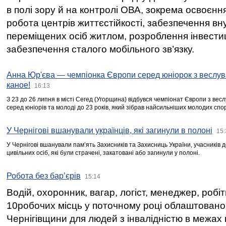
в полі зору й на контролі ОВА, зокрема освоєння
робота центрів життєстійкості, забезпечення вн
переміщених осіб житлом, розроблення інвестиц
забезпечення сталого мобільного зв’язку.
Анна Юр'єва — чемпіонка Європи серед юніорок з веслув
каное!
16:13
З 23 до 26 липня в місті Сегед (Угорщина) відбувся чемпіонат Європи з вес
серед юніорів та молоді до 23 років, який зібрав найсильніших молодих спо
У Чернігові вшанували українців, які загинули в полоні
15:
У Чернігові вшанували пам’ять Захисників та Захисниць України, учасників
цивільних осіб, які були страчені, закатовані або загинули у полоні.
Робота без бар’єрів
15:14
Водій, охоронник, вагар, логіст, менеджер, робі
10робочих місць у поточному році облаштован
Чернігівщини для людей з інвалідністю в межах