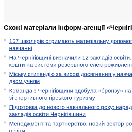
Схожі матеріали інформ-агенції «Черніг
157 школярів отримають матеріальну допомогу
навчанні
На Чернігівщині визначили 12 закладів освіти,
кошти на системи резервного електроживлен
Міську стипендію за високі досягнення у навч
двом учням
Команда з Чернігівщини здобула «бронзу» на 
зі спортивного гірського туризму
Підготовка до нового навчального року: нарад
закладів освіти Чернігівщини
Менеджмент та партнерство: новий вектор ро
освіти