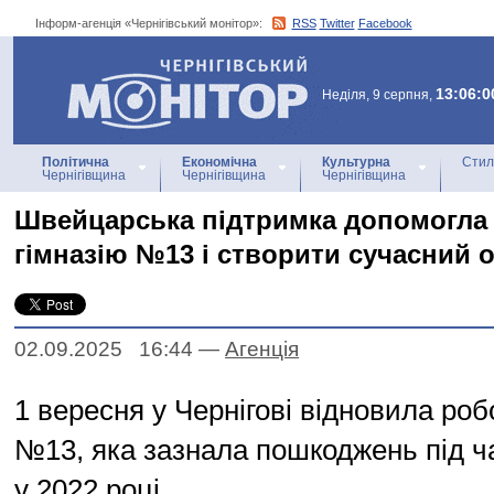
Інформ-агенція «Чернігівський монітор»:
RSS
Twitter
Facebook
Інформ-агенція
«Чернігівський монітор»
13:06:0
Неділя, 9 серпня,
Політична
Економічна
Культурна
Стил
Чернігівщина
Чернігівщина
Чернігівщина
Швейцарська підтримка допомогла
гімназію №13 і створити сучасний о
02.09.2025 16:44
—
Агенцiя
1 вересня у Чернігові відновила роб
№13, яка зазнала пошкоджень під ч
у 2022 році.