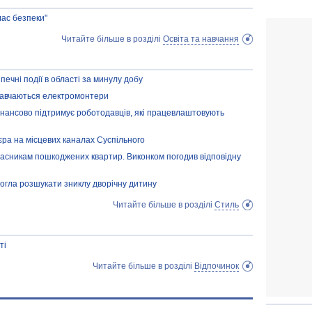
лас безпеки"
Читайте більше в розділі
Освіта та навчання
печні події в області за минулу добу
 навчаються електромонтери
інансово підтримує роботодавців, які працевлаштовують
ра на місцевих каналах Суспільного
ласникам пошкоджених квартир. Виконком погодив відповідну
могла розшукати зниклу дворічну дитину
Читайте більше в розділі
Стиль
ті
Читайте більше в розділі
Відпочинок