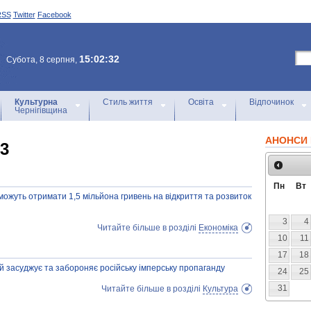
RSS
Twitter
Facebook
15:02:32
Субота, 8 серпня,
Культурна
Стиль життя
Освіта
Відпочинок
Чернігівщина
АНОНСИ 
23
Пн
Вт
можуть отримати 1,5 мільйона гривень на відкриття та розвиток
3
4
Читайте більше в розділі
Економіка
10
11
17
18
й засуджує та забороняє російську імперську пропаганду
24
25
31
Читайте більше в розділі
Культура