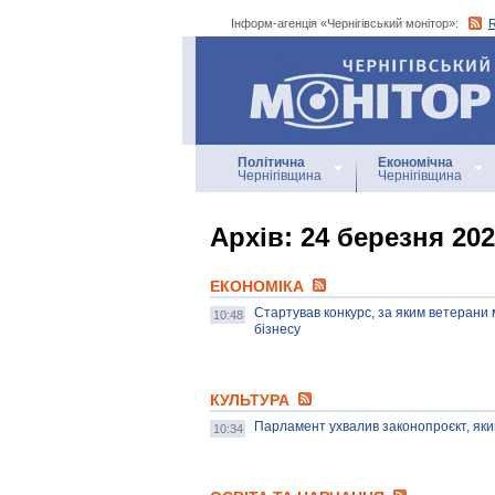
Інформ-агенція «Чернігівський монітор»:
Інформ-агенція
«Чернігівський монітор»
Політична
Економічна
Чернігівщина
Чернігівщина
Архiв: 24 березня 20
ЕКОНОМІКА
Стартував конкурс, за яким ветерани 
10:48
бізнесу
КУЛЬТУРА
Парламент ухвалив законопроєкт, яки
10:34