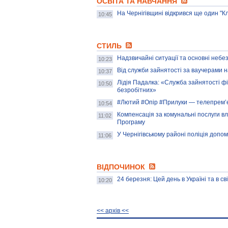
ОСВІТА ТА НАВЧАННЯ
На Чернігівщині відкрився ще один "К
10:45
СТИЛЬ
Надзвичайні ситуації та основні небез
10:23
Від служби зайнятості за ваучерами
10:37
Лідія Падалка: «Служба зайнятості ф
10:50
безробітних»
#Лютий #Опір #Прилуки — телепрем’є
10:54
Компенсація за комунальні послуги в
11:02
Програму
У Чернігівському районі поліція допо
11:06
ВІДПОЧИНОК
24 березня: Цей день в Україні та в сві
10:20
<< архiв <<