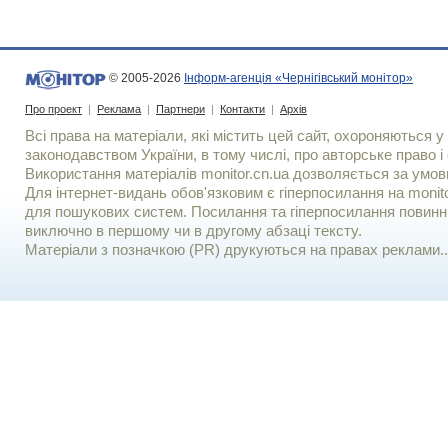
© 2005-2026
Інформ-агенція «Чернігівський монітор»
Про проект
|
Реклама
|
Партнери
|
Контакти
|
Архів
Всі права на матеріали, які містить цей сайт, охороняються у 
законодавством України, в тому числі, про авторське право і 
Використання матерiалiв monitor.cn.ua дозволяється за умов
Для iнтернет-видань обов'язковим є гiперпосилання на monito
для пошукових систем. Посилання та гіперпосилання повинні
виключно в першому чи в другому абзаці тексту.
Матеріали з позначкою (PR) друкуються на правах реклами..