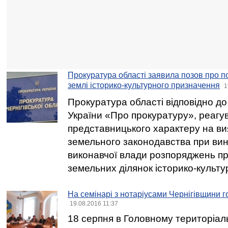
Прокуратура області заявила позов про п
землі історико-культурного призначення
1
Прокуратура області відповідно до 
України «Про прокуратуру», реаг
представницького характеру на в
земельного законодавства при ви
виконавчої влади розпоряджень п
земельних ділянок історико-культ
На семінарі з нотаріусами Чернігівщини г
19.08.2016 11:37
18 серпня в Головному територіал