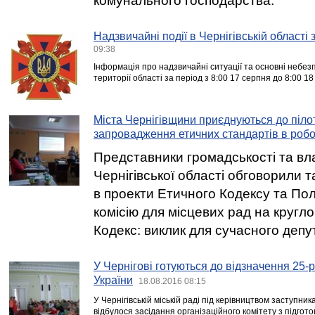
комунального господарства.
Надзвичайні події в Чернігівській області
09:38
Інформація про надзвичайні ситуації та основні небезп
території області за період з 8:00 17 серпня до 8:00 18
Міста Чернігівщини приєднуються до піло
запровадження етичних стандартів в робо
Представники громадськості та вла
Чернігівської області обговорили т
в проекти Етичного Кодексу та По
комісію для місцевих рад на кругл
Кодекс: виклик для сучасного депу
У Чернігові готуються до відзначення 25-
України
18.08.2016 08:15
У Чернігівській міській раді під керівництвом заступник
відбулося засідання організаційного комітету з підгото