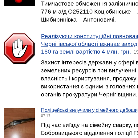
Тимчастове обмеження залізничног
776 м а/д О252110 Коцюбинське –
Шибиринівка – Антоновичі.
Реалізуючи конституційні повнова
Чернігівської області вживає зах
160 га землі вартістю 4 млн. грн.
19
Захист інтересів держави у сфері
земельних ресурсів при вилученні 
власність і користування, продажу 
використання є одним із головних п
органів прокуратури Чернігівщини.
Поліцейські вилучили у сімейного дебошир
07:17
Під час виїзду на сімейну сварку, п
Бобровицького відділення поліції Г