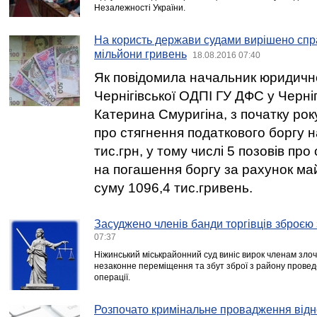
Незалежності України.
На користь держави судами вирішено спр
мільйони гривень
18.08.2016 07:40
Як повідомила начальник юридично
Чернігівської ОДПІ ГУ ДФС у Черніг
Катерина Смуригіна, з початку рок
про стягнення податкового боргу н
тис.грн, у тому числі 5 позовів пр
на погашення боргу за рахунок ма
суму 1096,4 тис.гривень.
Засуджено членів банди торгівців зброєю
07:37
Ніжинський міськрайонний суд виніс вирок членам злоч
незаконне переміщення та збут зброї з району прове
операції.
Розпочато кримінальне провадження відн