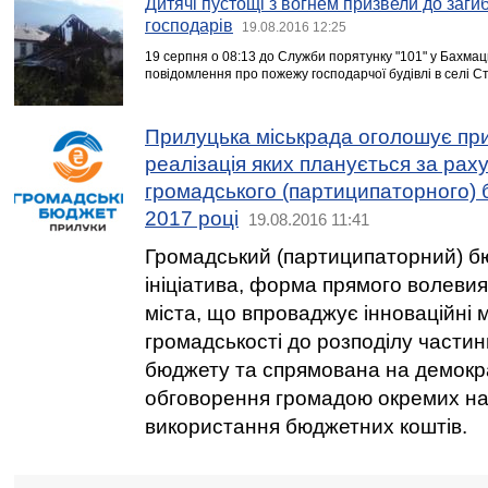
Дитячі пустощі з вогнем призвели до загиб
господарів
19.08.2016 12:25
19 серпня о 08:13 до Служби порятунку "101" у Бахма
повідомлення про пожежу господарчої будівлі в селі Ст
Прилуцька міськрада оголошує при
реалізація яких планується за рах
громадського (партиципаторного) 
2017 році
19.08.2016 11:41
Громадський (партиципаторний) б
ініціатива, форма прямого волеви
міста, що впроваджує інноваційні
громадськості до розподілу частин
бюджету та спрямована на демокр
обговорення громадою окремих на
використання бюджетних коштів.