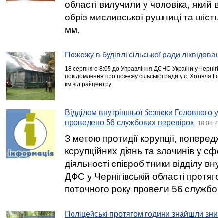
області вилучили у чоловіка, який 
обріз мисливської рушниці та шість
мм.
Пожежу в будівлі сільської ради ліквідова
18 серпня о 8:05 до Управління ДСНС України у Чернігі
повідомлення про пожежу сільської ради у с. Хотівля Г
км від райцентру.
Відділом внутрішньої безпеки Головного 
проведено 56 службових перевірок
18.08.2
З метою протидії корупції, попер
корупційних діянь та злочинів у сф
діяльності співробітники відділу в
ДФС у Чернігівській області протяг
поточного року провели 56 службо
Поліцейські протягом години знайшли зн