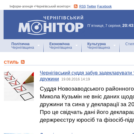
Інформ-агенція «Чернігівський монітор»:
RSS
Twitter
Facebook
Інформ-агенція
«Чернігівський монітор»
20:43
П`ятниця, 7 серпня,
Політична
Економічна
Культурна
Стил
Чернігівщина
Чернігівщина
Чернігівщина
СТИЛЬ
Чернігівський суддя забув задекларувати 
дружини
19.08.2016 14:19
Cуддя Новозаводського районного
Микола Кузьмін не вніс даних щодо
дружини та сина у декларації за 2
Про це свідчать дані його деклара
держреєстру юросіб та фізосіб-під