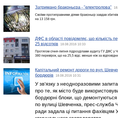
Затримано браконьєра - "електролова"
18
Своїми протиправними діями браконьєр завдав збитків
на 13 158 грн.
ДФС в області повідомляє, що кількість 
25 відсотків
18.08.2016 10:33
Протягом січня-липня підрозділами аудиту ГУ ДФС у Че
380 перевірок, що на 25,5 відс. менше ніж за відповідн
Капітальний ремонт дороги по вул. Шевч
бордюрів
18.08.2016 10:31
У зв’язку з неодноразовими запита
про те, як місто буде використовув
бордюрні блоки, що демонтуються 
по вулиці Шевченка, прес-служба Че
ради задала ці питання фахівцям 