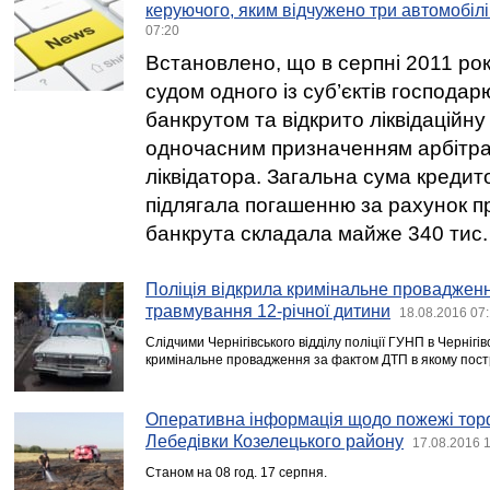
керуючого, яким відчужено три автомобілі 
07:20
Встановлено, що в серпні 2011 ро
судом одного із суб’єктів господа
банкрутом та відкрито ліквідаційну
одночасним призначенням арбітра
ліквідатора. Загальна сума кредит
підлягала погашенню за рахунок 
банкрута складала майже 340 тис. 
Поліція відкрила кримінальне проваджен
травмування 12-річної дитини
18.08.2016 07
Слідчими Чернігівського відділу поліції ГУНП в Чернігів
кримінальне провадження за фактом ДТП в якому пост
Оперативна інформація щодо пожежі тор
Лебедівки Козелецького району
17.08.2016 
Станом на 08 год. 17 серпня.