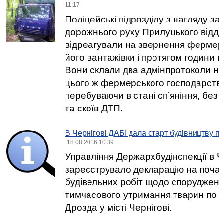
11:17
Поліцейські підрозділу з нагляду з
дорожнього руху Прилуцького відді
відреагували на звернення ферме
його вантажівки і протягом години
Вони склали два адмінпротоколи на
цього ж фермерського господарства
перебуваючи в стані сп’яніння, без
та скоїв ДТП.
В Чернігові ДАБІ дала старт будівництву 
18.08.2016 10:39
Управління Держархбудінспекції в Ч
зареєструвало декларацію на поч
будівельних робіт щодо споруджен
тимчасового утримання тварин по
Дрозда у місті Чернігові.