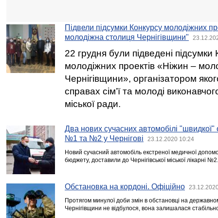
Підвели підсумки Конкурсу молодіжних пр
молодіжна столиця Чернігівщини"
23.12.20
22 грудня були підведені підсумки
молодіжних проектів «Ніжин – мол
Чернігівщини», організатором якого
справах сім’ї та молоді виконавчог
міської ради.
Два нових сучасних автомобілі "швидкої" 
№1 та №2 у Чернігові
23.12.2020 10:24
Новий сучасний автомобіль екстреної медичної допомо
бюджету, доставили до Чернігівської міської лікарні №2
Обстановка на кордоні. Офіційно
23.12.2020
Протягом минулої доби змін в обстановці на державном
Чернігівщини не відбулося, вона залишалася стабільн