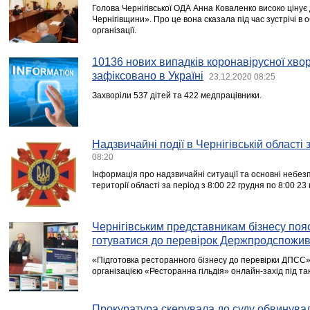
Голова Чернігівської ОДА Анна Коваленко високо цінує
Чернігівщини». Про це вона сказала під час зустрічі в 
організації.
10136 нових випадків коронавірусної хв
зафіксовано в Україні
23.12.2020 08:25
Захворіли 537 дітей та 422 медпрацівники.
Надзвичайні події в Чернігівській області
08:20
Інформація про надзвичайні ситуації та основні небезп
території області за період з 8:00 22 грудня по 8:00 23
Чернігівським представникам бізнесу поя
готуватися до перевірок Держпродспожи
«Підготовка ресторанного бізнесу до перевірки ДПСС»
організацією «Ресторанна гільдія» онлайн-захід під т
Прокуратура скерувала до суду обвинува