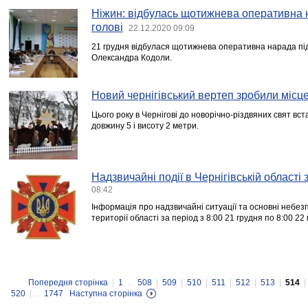
Ніжин: відбулась щотижнева оперативна 
голові
22.12.2020 09:09
21 грудня відбулася щотижнева оперативна нарада під
Олександра Кодоли.
Новий чернігівський вертеп зробили місц
Цього року в Чернігові до новорічно-різдвяних свят вс
довжину 5 і висоту 2 метри.
Надзвичайні події в Чернігівській області
08:42
Інформація про надзвичайні ситуації та основні небезп
території області за період з 8:00 21 грудня по 8:00 22
Попередня сторінка
|
1
...
508
|
509
|
510
|
511
|
512
|
513
|
514
|
520
| ...
1747
Наступна сторінка