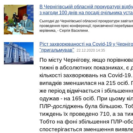
В Чернігівській обласній прокуратурі від
з нагоди 100 днів на посаді очільника уст
Сьогодні до Чернігівської обласної прокуратури завіта
проведення прес-конференції, присвяченої перебуванню
керівника, - Сергія Василини.
Ріст захворюваності на Covid-19 у Черніг
"пригальмував"
22.12.2020 14:35
По місту Чернігову, якщо порівнюв
тижні в абсолютних показниках, є
кількості захворювань на Covid-19.
випадків зменшилася на 215 осіб. 
же період відмічається і збільшення
одужав - на 165 осіб. При цьому кі
ПЛР-досліджень була більшою. То
тиждень їх проведено 710, а за тиж
Тобто на фоні збільшення ПЛР-об
спостерігається зменшення виявле