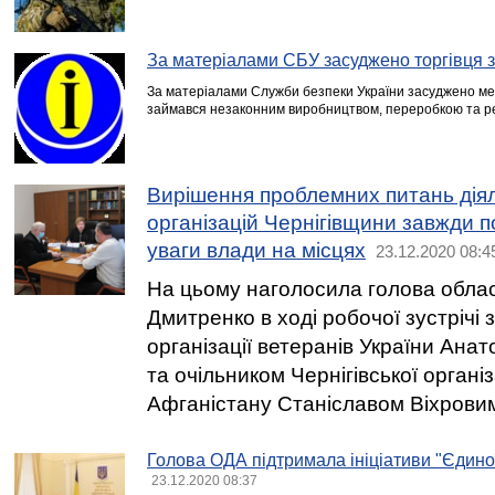
За матеріалами СБУ засуджено торгівця 
За матеріалами Служби безпеки України засуджено ме
займався незаконним виробництвом, переробкою та ре
Вирішення проблемних питань діял
організацій Чернігівщини завжди п
уваги влади на місцях
23.12.2020 08:4
На цьому наголосила голова обла
Дмитренко в ході робочої зустрічі 
організації ветеранів України Ана
та очільником Чернігівської організ
Афганістану Станіславом Віхрови
Голова ОДА підтримала ініціативи "Єдино
23.12.2020 08:37