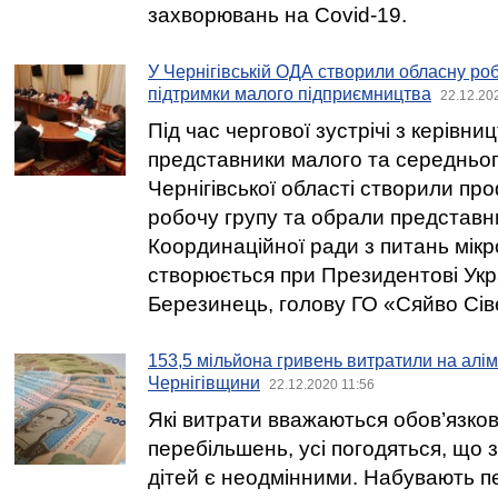
захворювань на Covid-19.
У Чернігівській ОДА створили обласну роб
підтримки малого підприємництва
22.12.20
Під час чергової зустрічі з керівн
представники малого та середньог
Чернігівської області створили пр
робочу групу та обрали представн
Координаційної ради з питань мікро
створюється при Президентові Укра
Березинець, голову ГО «Сяйво Сі
153,5 мільйона гривень витратили на алі
Чернігівщини
22.12.2020 11:56
Які витрати вважаються обов’язко
перебільшень, усі погодяться, що 
дітей є неодмінними. Набувають п