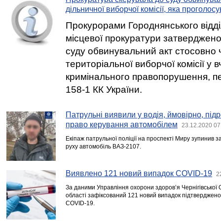
дільничної виборчої комісії, яка проголосу
Прокурорами Городнянського відді
місцевої прокуратури затверджено
суду обвинувальний акт стосовно 
територіальної виборчої комісії у 
кримінального правопорушення, пе
158-1 КК України.
Патрульні виявили у водія, ймовірно, під
право керування автомобілем
23.12.2020 07
Екіпаж патрульної поліції на проспекті Миру зупинив
руху автомобіль ВАЗ-2107.
Виявлено 121 новий випадок COVID-19
2
За даними Управління охорони здоров’я Чернігівської 
області зафіксований 121 новий випадок підтвердженог
COVID-19.