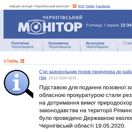
Інформ-агенція «Чернігівський монітор»:
RSS
Twitter
Facebook
Інформ-агенція
«Чернігівський монітор»
12:34
П`ятниця, 7 серпня,
Політична
Економічна
Культурна
Стил
Чернігівщина
Чернігівщина
Чернігівщина
СТИЛЬ
Суд задовольнив позов прокурора до райа
грн
23.12.2020 15:01
Підставою для подання позовної з
обласною прокуратурою стали рез
на дотримання вимог природоохо
законодавства на території Ріпкинс
було проведено Державною екологі
Чернігівській області 19.05.2020.