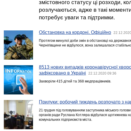
змістовного статусу ці розходи, ко
розлучаються, адже в такі момент
потребує уваги та підтримки.
Обстановка на кордоні. Офіційно
22.12.2020
Протягом минулої доби змін в обстановці на державном
Чернігівщини не відбулося, вона залишалася стабільн
8513 нових випадків коронавірусної хво
зафіксовано в Україні
22.12.2020 09:36
Захворіли 415 дітей та 368 медпрацівників.
Прилуки: робочий тиждень розпочато з н
21 грудня під головуванням заступника міського голови
органів ради Руслана Котляра відбулася щотижнева н
комунальних підприємств міста.