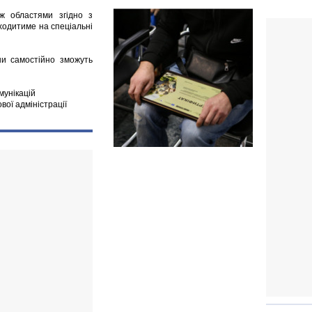
іж областями згідно з
ходитиме на спеціальні
ни самостійно зможуть
мунікацій
ової адміністрації