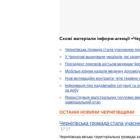
Схожі матеріали інформ-агенції «Че
Чернігівська громада стала учасницею проє
У Чернігові вшанували українців, які загин
Президент присвоїв шістьом медикам Чер
Мобільні клініки надали медичну допомог
Нові мотиваційні контракти: чіткі терміни
Інформація про надзвичайні ситуації та ос
за добу
Реконструкція магістральних теплових ме
завершальний етап
ОСТАННІ НОВИНИ ЧЕРНІГІВЩИНИ
Чернігівська громада стала учасни
17:17
Чернігівська міська територіальна громада з