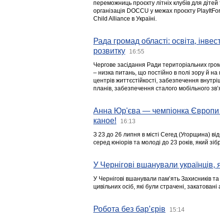
переможниць проєкту літніх клубів для дітей 
організація DOCCU у межах проєкту PlayItFo
Child Alliance в Україні.
Рада громад області: освіта, інве
розвитку
16:55
Чергове засідання Ради територіальних гром
– низка питань, що постійно в полі зору й на
центрів життєстійкості, забезпечення внутр
планів, забезпечення сталого мобільного зв’я
Анна Юр'єва — чемпіонка Європи 
каное!
16:13
З 23 до 26 липня в місті Сегед (Угорщина) в
серед юніорів та молоді до 23 років, який з
У Чернігові вшанували українців, я
У Чернігові вшанували пам’ять Захисників т
цивільних осіб, які були страчені, закатовані
Робота без бар’єрів
15:14