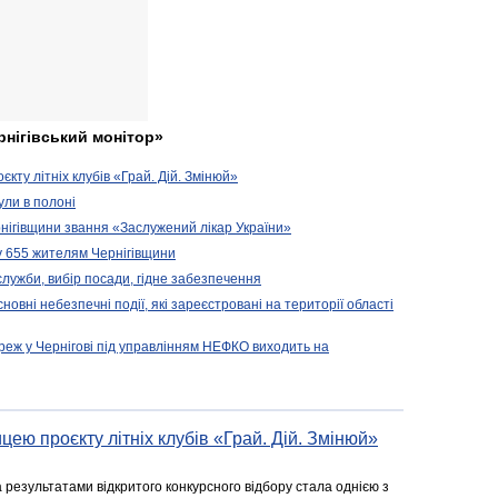
рнігівський монітор»
кту літніх клубів «Грай. Дій. Змінюй»
ули в полоні
нігівщини звання «Заслужений лікар України»
у 655 жителям Чернігівщини
 служби, вибір посади, гідне забезпечення
новні небезпечні події, які зареєстровані на території області
реж у Чернігові під управлінням НЕФКО виходить на
цею проєкту літніх клубів «Грай. Дій. Змінюй»
а результатами відкритого конкурсного відбору стала однією з