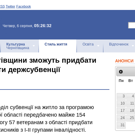
RSS
Twitter
Facebook
05:26:32
Четвер, 6 серпня,
Культурна
Стиль життя
Освіта
Відпочинок
Чернігівщина
ігівщини зможуть придбати
АНОНСИ 
ти держсубвенції
Пн
Вт
3
4
10
11
діл субвенції на житло за програмою
17
18
ої області передбачено майже 154
24
25
огу 57 ветеранам з області придбати
31
сників з І-ІІ групами інвалідності.