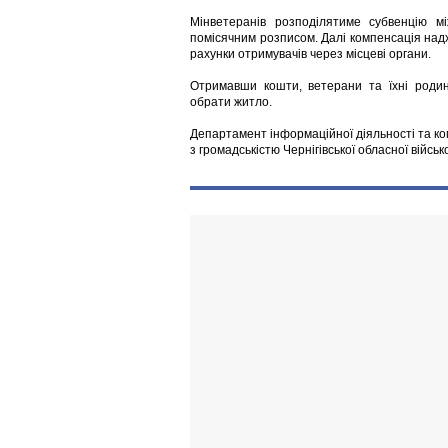
Мінветеранів розподілятиме субвенцію м
помісячним розписом. Далі компенсація над
рахунки отримувачів через місцеві органи.
Отримавши кошти, ветерани та їхні роди
обрати житло.
Департамент інформаційної діяльності та ко
з громадськістю Чернігівської обласної військ