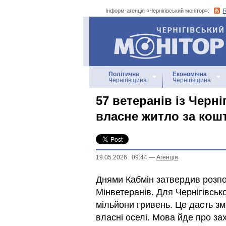
Інформ-агенція «Чернігівський монітор»:
Інформ-агенція
«Чернігівський монітор»
Політична
Економічна
Чернігівщина
Чернігівщина
57 ветеранів із Черн
власне житло за кош
19.05.2026 09:44
—
Агенцiя
Днями Кабмін затвердив розпо
Мінветеранів. Для Чернігівськ
мільйони гривень. Це дасть зм
власні оселі. Мова йде про захи