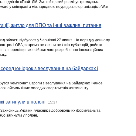
та підлітків «Грай. Дій. Змінюй», який реалізує громадська
rward у співпраці з міжнародною неурядовою організацією War
стиції, житло для ВПО та інші важливі питання
ад області відбулося у Чернігові 27 липня. На порядку денному
 контролі ОВА, зокрема освоєння освітніх субвенцій, робота
ішньо переміщених осіб житлом, розроблення інвестиційних
зку.
серед юніорок з веслування на байдарках і
ідбувся чемпіонат Європи з веслування на байдарках і каное
ібрав найсильніших молодих спортсменів континенту.
кі загинули в полоні
15:37
а Захисниць України, учасників добровольчих формувань та
 або загинули у полоні.