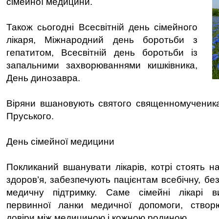
сімейної медицини.
Також сьогодні Всесвітній день сімейного
лікаря, Міжнародний день боротьби з
гепатитом, Всесвітній день боротьби із
запальними захворюваннями кишківника,
День динозавра.
Віряни вшановують святого священномученика
Пруського.
День сімейної медицини
Покликаний вшанувати лікарів, котрі стоять н
здоров’я, забезпечують пацієнтам всебічну, бе
медичну підтримку. Саме сімейні лікарі 
первинної ланки медичної допомоги, створ
довіри між медициною і кожною родиною.