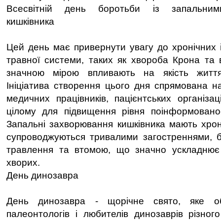
Всесвітній день боротьби із запальним
кишківника
Цей день має привернути увагу до хронічних і
травної системи, таких як хвороба Крона та в
значною мірою впливають на якість життя
Ініціатива створення цього дня спрямована на
медичних працівників, пацієнтських організац
цілому для підвищення рівня поінформованос
Запальні захворювання кишківника мають хроні
супроводжуються тривалими загостреннями, 
травлення та втомою, що значно ускладнює
хворих.
День динозавра
День динозавра - щорічне свято, яке об’
палеонтологів і любителів динозаврів різного