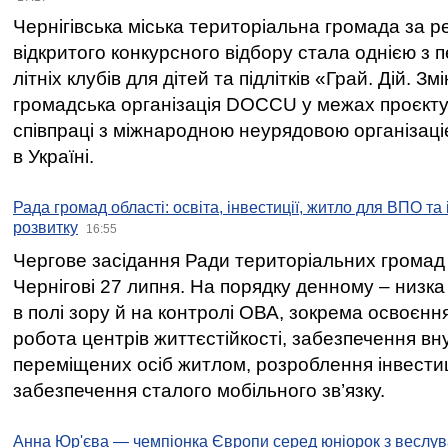
Чернігівська міська територіальна громада за 
відкритого конкурсного відбору стала однією з
літніх клубів для дітей та підлітків «Грай. Дій. З
громадська організація DOCCU у межах проєкту 
співпраці з міжнародною неурядовою організаціє
в Україні.
Рада громад області: освіта, інвестиції, житло для ВПО та
розвитку
16:55
Чергове засідання Ради територіальних громад 
Чернігові 27 липня. На порядку денному – низка
в полі зору й на контролі ОВА, зокрема освоєння
робота центрів життєстійкості, забезпечення вн
переміщених осіб житлом, розроблення інвестиц
забезпечення сталого мобільного зв’язку.
Анна Юр'єва — чемпіонка Європи серед юніорок з веслув