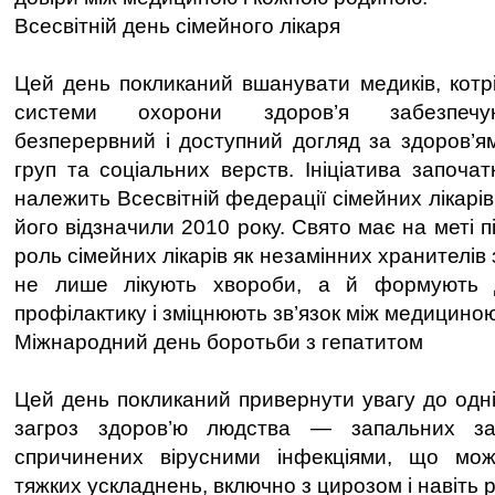
Всесвітній день сімейного лікаря
Цей день покликаний вшанувати медиків, котрі
системи охорони здоров’я забезпечую
безперервний і доступний догляд за здоров’ям
груп та соціальних верств. Ініціатива започа
належить Всесвітній федерації сімейних лікар
його відзначили 2010 року. Свято має на меті п
роль сімейних лікарів як незамінних хранителів 
не лише лікують хвороби, а й формують д
профілактику і зміцнюють зв’язок між медициною
Міжнародний день боротьби з гепатитом
Цей день покликаний привернути увагу до одні
загроз здоров’ю людства — запальних зах
спричинених вірусними інфекціями, що мо
тяжких ускладнень, включно з цирозом і навіть р