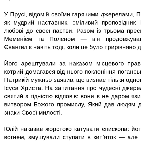
У Прусі, відомій своїми гарячими джерелами, 
як мудрий наставник, сміливий проповідник 
любові до своєї пастви. Разом із трьома прес
Меменієм та Полєном — він продовжував
Євангеліє навіть тоді, коли це було прирівняно 
Його арештували за наказом місцевого прави
котрий домагався від нього поклоніння погансь
Патрикій мужньо заявив, що визнає тільки одн
Ісуса Христа. На запитання про чудесні джере
святий з гідністю відповів: вони є не даром яз
витвором Божого промислу, Який дав людям д
знаки Своєї милості.
Юлій наказав жорстоко катувати єпископа: йо
вогнем, змушували ступати в кип’яток — але н