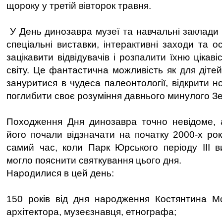
щороку у третій вівторок травня.
У День динозавра музеї та навчальні заклади 
спеціальні виставки, інтерактивні заходи та о
зацікавити відвідувачів і розпалити їхню цікав
світу. Це фантастична можливість як для дітей
зануритися в чудеса палеонтології, відкрити но
поглибити своє розуміння давнього минулого Зе
Походження Дня динозавра точно невідоме, 
його почали відзначати на початку 2000-х рок
самий час, коли Парк Юрського періоду III 
могло пояснити святкування цього дня.
Народилися в цей день:
150 років від дня народження Костянтина Мо
архітектора, музеєзнавця, етнографа;