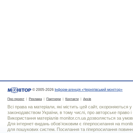
© 2005-2026
Інформ-агенція «Чернігівський монітор»
Про проект
|
Реклама
|
Партнери
|
Контакти
|
Архів
Всі права на матеріали, які містить цей сайт, охороняються у 
законодавством України, в тому числі, про авторське право і 
Використання матерiалiв monitor.cn.ua дозволяється за умов
Для iнтернет-видань обов'язковим є гiперпосилання на monito
для пошукових систем. Посилання та гіперпосилання повинні