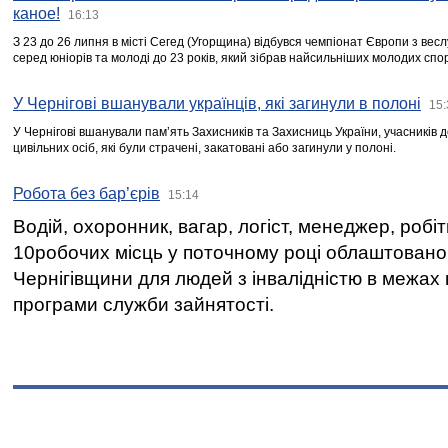
каное!
16:13
З 23 до 26 липня в місті Сегед (Угорщина) відбувся чемпіонат Європи з вес
серед юніорів та молоді до 23 років, який зібрав найсильніших молодих спо
У Чернігові вшанували українців, які загинули в полоні
15:
У Чернігові вшанували пам’ять Захисників та Захисниць України, учасників
цивільних осіб, які були страчені, закатовані або загинули у полоні.
Робота без бар’єрів
15:14
Водій, охоронник, вагар, логіст, менеджер, робі
10робочих місць у поточному році облаштован
Чернігівщини для людей з інвалідністю в межах
програми служби зайнятості.