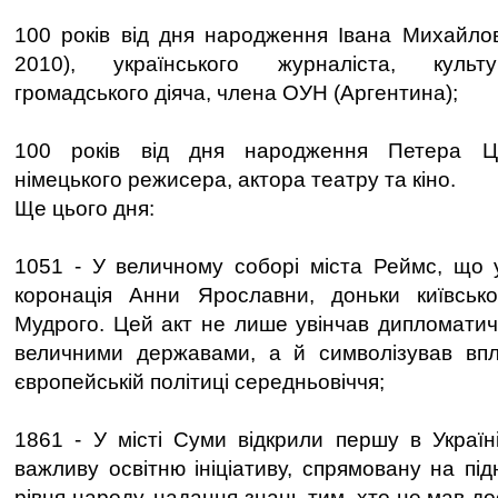
100 років від дня народження Івана Михайло
2010), українського журналіста, культу
громадського діяча, члена ОУН (Аргентина);
100 років від дня народження Петера Ца
німецького режисера, актора театру та кіно.
Ще цього дня:
1051 - У величному соборі міста Реймс, що у
коронація Анни Ярославни, доньки київськ
Мудрого. Цей акт не лише увінчав дипломати
величними державами, а й символізував впли
європейській політиці середньовіччя;
1861 - У місті Суми відкрили першу в Украї
важливу освітню ініціативу, спрямовану на пі
рівня народу, надання знань тим, хто не мав до