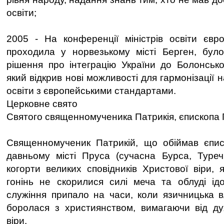
освіти;
2005 - На конференції міністрів освіти євр
проходила у норвезькому місті Берген, бул
рішення про інтеграцію України до Болонськ
який відкрив нові можливості для гармонізації 
освіти з європейськими стандартами.
Церковне свято
Святого священномученика Патрикія, єпископа 
Священномученик Патрикій, що обіймав єпис
давньому місті Пруса (сучасна Бурса, Туреч
когорти великих сповідників Христової віри, 
гонінь не скорилися силі меча та облуді ід
служіння припало на часи, коли язичницька 
боролася з християнством, вимагаючи від ду
віри.