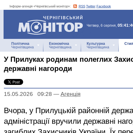
Інформ-агенція «Чернігівський монітор»:
RSS
Twitter
Facebook
Інформ-агенція
«Чернігівський монітор»
05:41:4
Четвер, 6 серпня,
Політична
Економічна
Культурна
Стил
Чернігівщина
Чернігівщина
Чернігівщина
У Прилуках родинам полеглих Захи
державні нагороди
15.05.2026 09:28
—
Агенцiя
Вчора, у Прилуцькій районній держа
адміністрації вручили державні наг
загиблих Захисників України. Їх пер