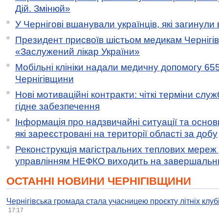
Дій. Змінюй»
У Чернігові вшанували українців, які загинули 
Президент присвоїв шістьом медикам Чернігі
«Заслужений лікар України»
Мобільні клініки надали медичну допомогу 65
Чернігівщини
Нові мотиваційні контракти: чіткі терміни служ
гідне забезпечення
Інформація про надзвичайні ситуації та основн
які зареєстровані на території області за добу
Реконструкція магістральних теплових мереж у
управлінням НЕФКО виходить на завершальн
ОСТАННІ НОВИНИ ЧЕРНІГІВЩИНИ
Чернігівська громада стала учасницею проєкту літніх клуб
17:17