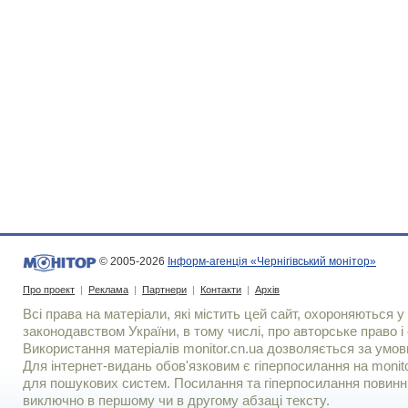
© 2005-2026
Інформ-агенція «Чернігівський монітор»
Про проект
|
Реклама
|
Партнери
|
Контакти
|
Архів
Всі права на матеріали, які містить цей сайт, охороняються у 
законодавством України, в тому числі, про авторське право і 
Використання матерiалiв monitor.cn.ua дозволяється за умов
Для iнтернет-видань обов'язковим є гiперпосилання на monito
для пошукових систем. Посилання та гіперпосилання повинні
виключно в першому чи в другому абзаці тексту.