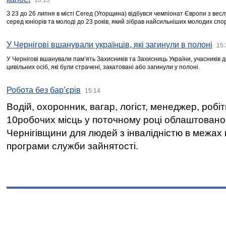
З 23 до 26 липня в місті Сегед (Угорщина) відбувся чемпіонат Європи з вес
серед юніорів та молоді до 23 років, який зібрав найсильніших молодих спо
У Чернігові вшанували українців, які загинули в полоні
15:
У Чернігові вшанували пам’ять Захисників та Захисниць України, учасників
цивільних осіб, які були страчені, закатовані або загинули у полоні.
Робота без бар’єрів
15:14
Водій, охоронник, вагар, логіст, менеджер, робі
10робочих місць у поточному році облаштован
Чернігівщини для людей з інвалідністю в межах
програми служби зайнятості.