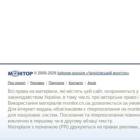
© 2005-2026
Інформ-агенція «Чернігівський монітор»
Про проект
|
Реклама
|
Партнери
|
Контакти
|
Архів
Всі права на матеріали, які містить цей сайт, охороняються у 
законодавством України, в тому числі, про авторське право і 
Використання матерiалiв monitor.cn.ua дозволяється за умов
Для iнтернет-видань обов'язковим є гiперпосилання на monito
для пошукових систем. Посилання та гіперпосилання повинні
виключно в першому чи в другому абзаці тексту.
Матеріали з позначкою (PR) друкуються на правах реклами..