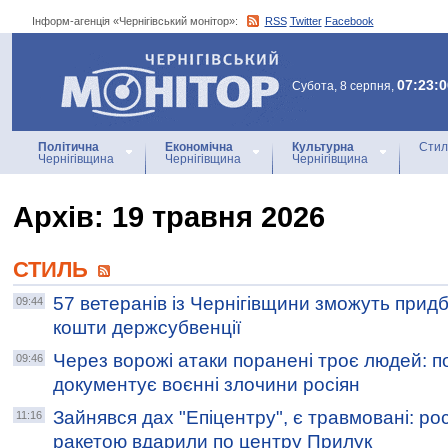
Інформ-агенція «Чернігівський монітор»:
RSS
Twitter
Facebook
Інформ-агенція
«Чернігівський монітор»
07:23:0
Субота, 8 серпня,
Політична
Економічна
Культурна
Стил
Чернігівщина
Чернігівщина
Чернігівщина
Архiв: 19 травня 2026
СТИЛЬ
57 ветеранів із Чернігівщини зможуть прид
09:44
кошти держсубвенції
Через ворожі атаки поранені троє людей: п
09:46
документує воєнні злочини росіян
Зайнявся дах "Епіцентру", є травмовані: ро
11:16
ракетою вдарили по центру Прилук