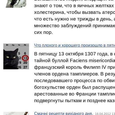
знают о том, что в яичных желтках
холестерина, чтобы вызвать атеро
что есть нужно не трижды в день,
множество заблуждений принимаю
сих пор.
Что плохого и хорошего произошло в пятн
В пятницу 13 октября 1307 года, в
тайной буллой Faciens misericord
французский король Филипп IV пр
членов ордена тамплиеров. В рез
последовавшего процесса по обви
богохульстве орден был распущен
арестованные во Франции тампл
подвергнуты пыткам и позднее ка
Смачні рецепти вихідного дня.
16.04.2012 13