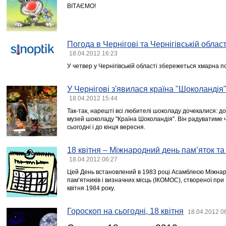
ВІТАЄМО!
Погода в Чернігові та Чернігівській област
18.04.2012 16:23
У четвер у Чернігівській області збережеться хмарна п
У Чернігові з'явилася країна "Шоколанді
18.04.2012 15:44
Так-так, нарешті всі любителі шоколаду дочекалися: д
музей шоколаду "Країна Шоколандія". Він радуватиме чер
сьогодні і до кінця вересня.
18 квітня – Міжнародний день пам’яток та
18.04.2012 06:27
Цей День встановлений в 1983 році Асамблеєю Міжнар
пам’ятників і визначних місць (ІКОМОС), створеної пр
квітня 1984 року.
Гороскоп на сьогодні, 18 квітня
18.04.2012 0