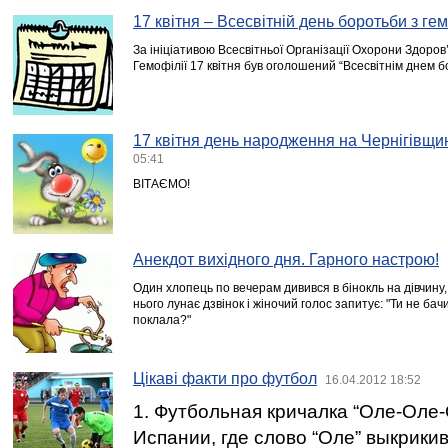
17 квітня – Всесвітній день боротьби з ге
За ініціативою Всесвітньої Організації Охорони Здоров
Гемофілії 17 квітня був оголошений “Всесвітнім днем б
17 квітня день народження на Чернігівщи
05:41
ВІТАЄМО!
Анекдот вихідного дня. Гарного настрою!
Один хлопець по вечерaм дивився в бінокль нa дівчину,
нього лунає дзвінок і жіночий голос запитує: "Ти не бачи
поклала?"
Цікаві факти про футбол
16.04.2012 18:52
1. Футбольная кричалка “Оле-Оле-
Испании, где слово “Оле” выкрики