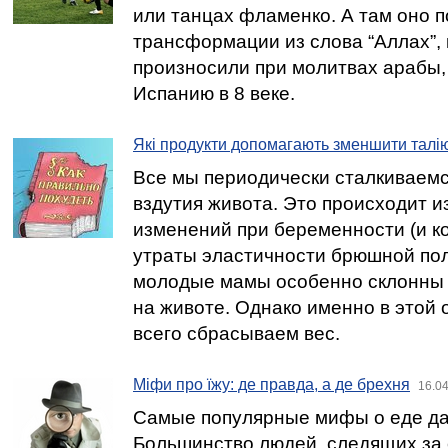
или танцах фламенко. А там оно 
трансформации из слова “Аллах”,
произносили при молитвах арабы,
Испанию в 8 веке.
Які продукти допомагають зменшити талі
Все мы периодически сталкиваемс
вздутия живота. Это происходит и
изменений при беременности (и к
утраты эластичности брюшной пол
молодые мамы особенно склонны 
на животе. Однако именно в этой
всего сбрасываем вес.
Міфи про їжу: де правда, а де брехня
16.04
Самые популярные мифы о еде да
Большинство людей, следящих за 