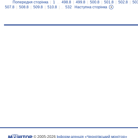
Попередня сторінка
|
1
...
498.8
|
499.8
|
500.8
|
501.8
|
502.8
|
50
507.8
|
508.8
|
509.8
|
510.8
| ...
532
Наступна сторінка
© 2005-2026
Інформ-агенція «Чернігівський монітор»