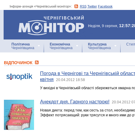
Інформ-агенція «Чернігівський монітор»:
RSS
Twitter
Facebook
Інформ-агенція
«Чернігівський монітор»
12:57:2
Неділя, 9 серпня,
Політична
Економічна
Культурна
Стил
Чернігівщина
Чернігівщина
Чернігівщина
ВІДПОЧИНОК
Погода в Чернігові та Чернігівській області
квітня
20.04.2012 18:58
У вихідні в Чернігівській області збережеться хмарна 
Анекдот дня. Гарного настрою!
20.04.2012 0
Новая диета: перед тем, как сесть за стол, необходимо
Эффект потрясающий: руки трясутся и много ими до р