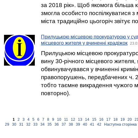
за 2018 рік». Щоб якомога більша к
змогла особисто поспілкуватися з
міста традиційно цьогоріч звітує п
Прилуцькою місцевою прокуратурою у суд
місцевого жителя у вчиненні крадіжок
23.0
Прилуцькою місцевою прокуратуро
вину 30-річного місцевого жителя, 
обвинувачувався у вчиненні кримі
правопорушень, передбачених ч. 2 
тобто таємне викрадення чужого 
повторно).
1
2
3
4
5
6
7
8
9
10
11
12
13
14
15
16
17
18
19
20
2
29
30
31
32
33
34
35
36
37
38
39
40
41
42
Наступна сторінка