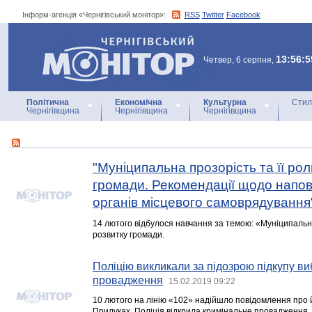
Інформ-агенція «Чернігівський монітор»:
RSS
Twitter
Facebook
Інформ-агенція
«Чернігівський монітор»
13:56:5
Четвер, 6 серпня,
Політична
Економічна
Культурна
Стил
Чернігівщина
Чернігівщина
Чернігівщина
"Муніципальна прозорість та її рол
громади. Рекомендації щодо напов
органів місцевого самоврядування
14 лютого відбулося навчання за темою: «Муніципальна 
розвитку громади.
Поліцію викликали за підозрою підкупу ви
провадження
15.02.2019 09:22
10 лютого на лінію «102» надійшло повідомлення про й
Прилуках. Поліція відкрила кримінальне провадженн