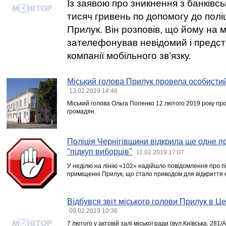
Із заявою про зникнення з банківсь
тисяч гривень по допомогу до полі
Прилук. Він розповів, що йому на
зателефонував невідомий і предст
компанії мобільного зв’язку.
Міський голова Прилук провела особисти
13.02.2019 14:46
Міський голова Ольга Попенко 12 лютого 2019 року п
громадян.
Поліція Чернігівщини відкрила ще одне п
"підкуп виборців"
11.02.2019 17:07
У неділю на лінію «102» надійшло повідомлення про пі
приміщенні Прилук, що стало приводом для відкриття
Відбувся звіт міського голови Прилук в Ц
09.02.2019 10:36
7 лютого у актовій залі міської ради (вул.Київська, 281/А