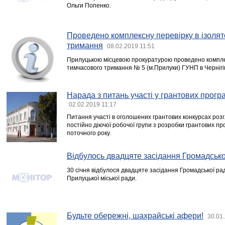
Ольги Попенко.
Проведено комплексну перевірку в ізолят
тримання
08.02.2019 11:51
Прилуцькою місцевою прокуратурою проведено комплек
тимчасового тримання № 5 (м.Прилуки) ГУНП в Чернігів
Нарада з питань участі у грантових прогр
02.02.2019 11:17
Питання участі в оголошених грантових конкурсах роз
постійно діючої робочої групи з розробки грантових про
поточного року.
Відбулось двадцяте засідання Громадсько
30 січня відбулося двадцяте засідання Громадської ра
Прилуцької міської ради.
Будьте обережні, шахрайські афери!
30.01