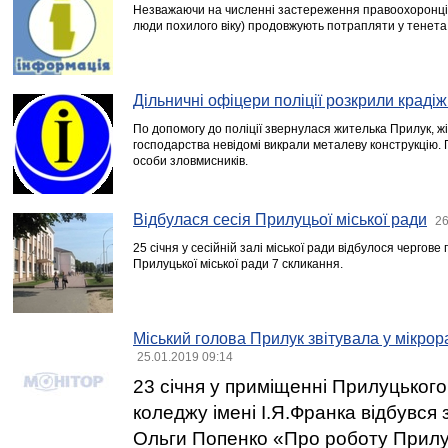
Незважаючи на численні застереження правоохоронців
люди похилого віку) продовжують потрапляти у тенета
Дільничні офіцери поліції розкрили крадіж
По допомогу до поліції звернулася жителька Прилук, жі
господарства невідомі викрали металеву конструкцію.
особи зловмисників.
Відбулася сесія Прилуцьої міської ради
26
25 січня у сесійній залі міської ради відбулося чергове
Прилуцької міської ради 7 скликання.
Міський голова Прилук звітувала у мікрор
25.01.2019 09:14
23 січня у приміщенні Прилуцького
коледжу імені І.Я.Франка відбувся з
Ольги Попенко «Про роботу Прилуц