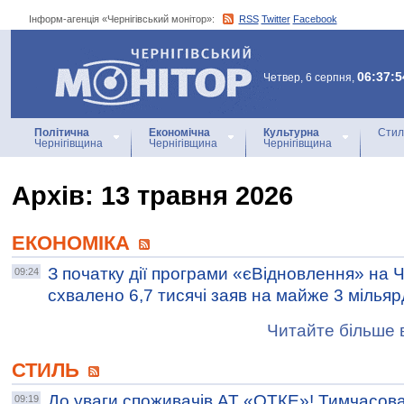
Інформ-агенція «Чернігівський монітор»:
RSS
Twitter
Facebook
Інформ-агенція
«Чернігівський монітор»
06:37:5
Четвер, 6 серпня,
Політична
Економічна
Культурна
Стил
Чернігівщина
Чернігівщина
Чернігівщина
Архiв: 13 травня 2026
ЕКОНОМІКА
З початку дії програми «єВідновлення» на Ч
09:24
схвалено 6,7 тисячі заяв на майже 3 мілья
Читайте більше в
СТИЛЬ
До уваги споживачів АТ «ОТКЕ»​​​​​​​! Тимчасо
09:19