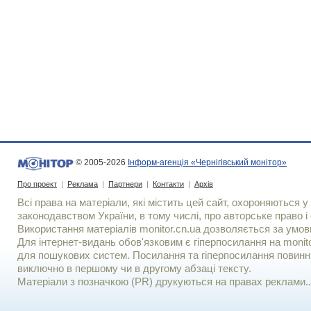
© 2005-2026
Інформ-агенція «Чернігівський монітор»
Про проект
|
Реклама
|
Партнери
|
Контакти
|
Архів
Всі права на матеріали, які містить цей сайт, охороняються у 
законодавством України, в тому числі, про авторське право і 
Використання матерiалiв monitor.cn.ua дозволяється за умов
Для iнтернет-видань обов'язковим є гiперпосилання на monito
для пошукових систем. Посилання та гіперпосилання повинні
виключно в першому чи в другому абзаці тексту.
Матеріали з позначкою (PR) друкуються на правах реклами..