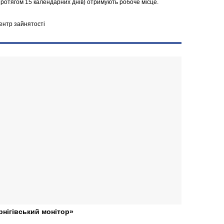
ротягом 15 календарних днів) отримують робоче місце.
ентр зайнятості
рнігівський монітор»