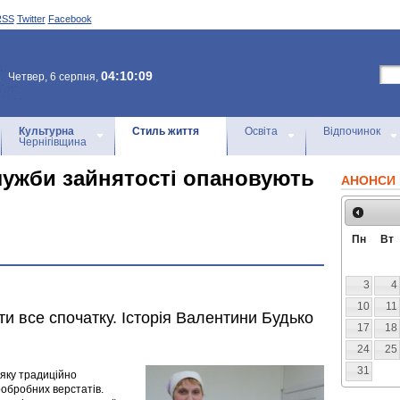
RSS
Twitter
Facebook
04:10:09
Четвер, 6 серпня,
Культурна
Стиль життя
Освіта
Відпочинок
Чернігівщина
лужби зайнятості опановують
АНОНСИ 
Пн
Вт
3
4
10
11
ти все спочатку. Історія Валентини Будько
17
18
24
25
31
 яку традиційно
обробних верстатів.