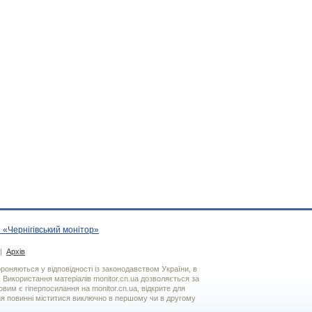
 «Чернігівський монітор»
|
Архів
хороняються у відповідності із законодавством України, в
. Використання матерiалiв monitor.cn.ua дозволяється за
вим є гiперпосилання на monitor.cn.ua, відкрите для
я повинні міститися виключно в першому чи в другому