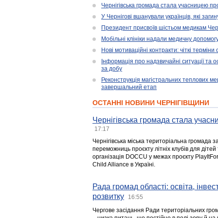
Чернігівська громада стала учасницею проє
У Чернігові вшанували українців, які загин
Президент присвоїв шістьом медикам Чер
Мобільні клініки надали медичну допомог
Нові мотиваційні контракти: чіткі терміни
Інформація про надзвичайні ситуації та ос
за добу
Реконструкція магістральних теплових ме
завершальний етап
ОСТАННІ НОВИНИ ЧЕРНІГІВЩИНИ
Чернігівська громада стала учасни
17:17
Чернігівська міська територіальна громада з
переможниць проєкту літніх клубів для дітей 
організація DOCCU у межах проєкту PlayItFo
Child Alliance в Україні.
Рада громад області: освіта, інве
розвитку
16:55
Чергове засідання Ради територіальних гром