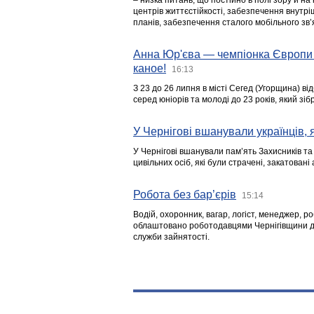
– низка питань, що постійно в полі зору й на
центрів життєстійкості, забезпечення внутр
планів, забезпечення сталого мобільного зв’я
Анна Юр'єва — чемпіонка Європи 
каное!
16:13
З 23 до 26 липня в місті Сегед (Угорщина) в
серед юніорів та молоді до 23 років, який з
У Чернігові вшанували українців, я
У Чернігові вшанували пам’ять Захисників т
цивільних осіб, які були страчені, закатовані
Робота без бар’єрів
15:14
Водій, охоронник, вагар, логіст, менеджер, 
облаштовано роботодавцями Чернігівщини дл
служби зайнятості.