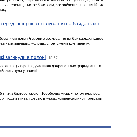
 контролі ОВА, зокрема освоєння освітніх субвенцій, робота
ішньо переміщених осіб житлом, розроблення інвестиційних
зку.
серед юніорок з веслування на байдарках і
ідбувся чемпіонат Європи з веслування на байдарках і каное
ібрав найсильніших молодих спортсменів континенту.
кі загинули в полоні
15:37
а Захисниць України, учасників добровольчих формувань та
 або загинули у полоні.
робітник з благоусторою– 10робочих місць у поточному році
я людей з інвалідністю в межах компенсаційної програми