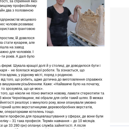
ості, за сприяння якої
 вищому професійному
айн два з половиною
ідприємстві місцевого
нес чоловік розвиває
скористався грантовою
простим, їй довелося
ла стати кухарем, але
пішла на завод
жно для чоловіків. І
ти років. А далі було
фермі. Шукала кращої долі й у столиці, де доводилося бути і
харя - не боялася жодної роботи. Та зізнається, що
ток вдома, у рідному місті, поряд з родиною.
від того, що робить, адже дотична до виготовлення справжніх
ів з вишуканим різьбленням. Каже: «Найважче було на початку,
 то зрозуміла, що це моє».
того, що ніколи не пізно вчитися новому, ламати стереотипи та
3 жінок Чернігівщини, які обрали для себе такий шлях. В межах
йнятості реалізує з минулого року, вони опанували умовно
р’єрний шлях верстатницями деревообробних верстатів,
ми, операторками котелень тощо.
увати професію для працевлаштування у сферах, де вони були
ліку – 31 така професія. Термін навчання – до 10 місяців.
зі це 33 280 грн) оплачує служба зайнятості. А після