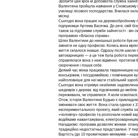
Зробити цей крок їй допомогла служба зайнят
Валентина пройшла навчання у Сновському
училищі лісового господарства. Вчилася онл
місяці.
Сьогодні вона працює на деревообробному п
підприємця Артема Васечка. До речі, свій біз
також за підтримки служби зайнятості - він 
програмою «Власна справа».
Шлях Валентини до нинішньої роботи був не
змінити не одну професію. Колись вона мрія
життя склалося інакше. Одразу після школи 
автокарницею — а це теж була робота перева
справлялася вона з нею відмінно протягом 6-
скорочення і пошук себе.
Деякий час жінка працювала тваринницею на 
консьєржем, і посудомийкою, і помічницею ку
найголовніше для неї мати стабільний заробі
Сьогодні вона отримує неабияке задоволена 
шедеврів з дерева: від підсвічників до мебл
переживала, чи справлюся. А коли освоїлася,
Отож, історія Валентини Будько є прикладом 
змінювати своє життя. Вона стала однією з 3
експериментального проекту, який служба за
«чоловічу» професію та розпочали новий ка
водійками навантажувача, електрозварниця
Нагадаємо: програма дозволяє жінкам опан
традиційно недостатньо представлені. У пере
Вартість (до 10 прожиткових мінімумів – нара