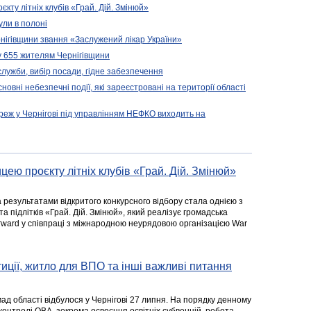
кту літніх клубів «Грай. Дій. Змінюй»
ули в полоні
нігівщини звання «Заслужений лікар України»
у 655 жителям Чернігівщини
 служби, вибір посади, гідне забезпечення
новні небезпечні події, які зареєстровані на території області
реж у Чернігові під управлінням НЕФКО виходить на
цею проєкту літніх клубів «Грай. Дій. Змінюй»
а результатами відкритого конкурсного відбору стала однією з
та підлітків «Грай. Дій. Змінюй», який реалізує громадська
rward у співпраці з міжнародною неурядовою організацією War
стиції, житло для ВПО та інші важливі питання
ад області відбулося у Чернігові 27 липня. На порядку денному