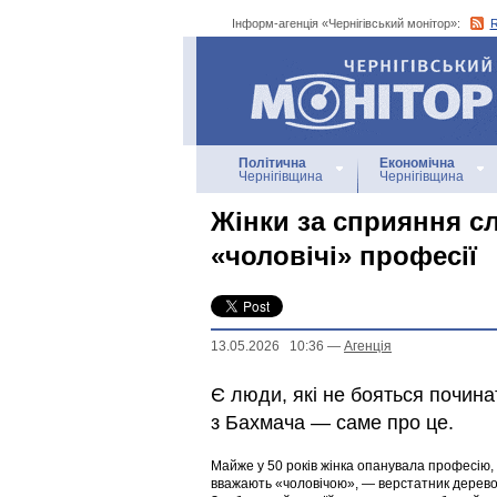
Інформ-агенція «Чернігівський монітор»:
Інформ-агенція
«Чернігівський монітор»
Політична
Економічна
Чернігівщина
Чернігівщина
Жінки за сприяння с
«чоловічі» професії
13.05.2026 10:36
—
Агенцiя
Є люди, які не бояться почина
з Бахмача — саме про це.
Майже у 50 років жінка опанувала професію,
вважають «чоловічою», — верстатник дерево