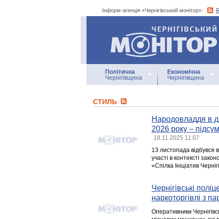
Інформ-агенція «Чернігівський монітор»:
Інформ-агенція
«Чернігівський монітор»
Політична
Економічна
Чернігівщина
Чернігівщина
СТИЛЬ
Народовладдя в ді
2026 року – підсум
18.11.2025 11:07
13 листопада відбувся 
участі в контексті зако
«Спілка Ініціатив Черні
Чернігівські полі
наркоторгівлі з п
Оперативники Чернігівсь