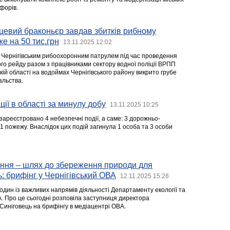
форів.
цевий браконьєр завдав збитків рибному
е на 50 тис.грн
13.11.2025 12:02
 Чернігівським рибоохоронним патрулем під час проведення
го рейду разом з працівниками сектору водної поліції ВРПП
ій області на водоймах Чернігівського району викрито грубе
льства.
ії в області за минулу добу
13.11.2025 10:25
ареєстровано 4 небезпечні події, а саме: 3 дорожньо-
1 пожежу. Внаслідок цих подій загинула 1 особа та 3 особи
ання – шлях до збереження природи для
ь: брифінг у Чернігівський ОВА
12.11.2025 15:28
один із важливих напрямів діяльності Департаменту екології та
. Про це сьогодні розповіла заступниця директора
Синіговець на брифінгу в медіацентрі ОВА.