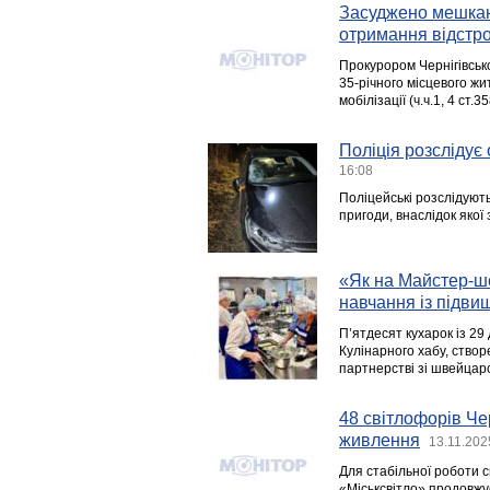
Засуджено мешканц
отримання відстро
Прокурором Чернігівськ
35-річного місцевого жи
мобілізації (ч.ч.1, 4 ст.3
Поліція розслідує
16:08
Поліцейські розслідую
пригоди, внаслідок якої 
«Як на Майстер-ше
навчання із підви
П’ятдесят кухарок із 29
Кулінарного хабу, створ
партнерстві зі швейцар
48 світлофорів Ч
живлення
13.11.202
Для стабільної роботи с
«Міськсвітло» продовжує