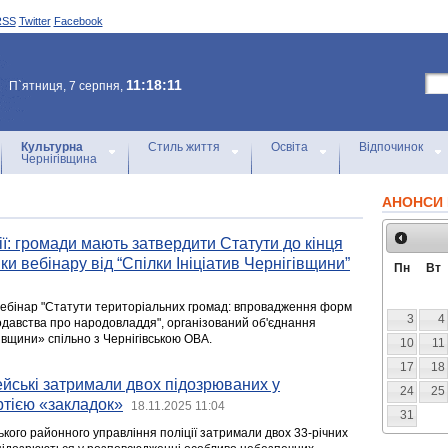
RSS
Twitter
Facebook
11:18:11
П`ятниця, 7 серпня,
Культурна
Стиль життя
Освіта
Відпочинок
Чернігівщина
АНОНСИ 
ї: громади мають затвердити Статути до кінця
ки вебінару від “Спілки Ініціатив Чернігівщини”
Пн
Вт
вебінар "Статути територіальних громад: впровадження форм
3
4
нодавства про народовладдя", організований об'єднання
гівщини» спільно з Чернігівською ОВА.
10
11
17
18
цейські затримали двох підозрюваних у
24
25
артією «закладок»
18.11.2025 11:04
31
кого районного управління поліції затримали двох 33-річних