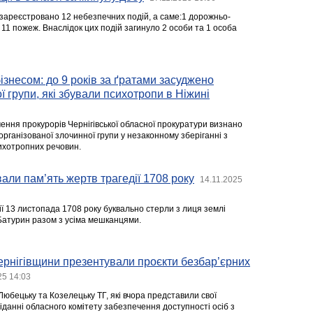
зареєстровано 12 небезпечних подій, а саме:1 дорожньо-
11 пожеж. Внаслідок цих подій загинуло 2 особи та 1 особа
знесом: до 9 років за ґратами засуджено
ї групи, які збували психотропи в Ніжині
ення прокурорів Чернігівської обласної прокуратури визнано
рганізованої злочинної групи у незаконному зберіганні з
сихотропних речовин.
али пам’ять жертв трагедії 1708 року
14.11.2025
рії 13 листопада 1708 року буквально стерли з лиця землі
атурин разом з усіма мешканцями.
ернігівщини презентували проєкти безбар’єрних
25 14:03
юбецьку та Козелецьку ТГ, які вчора представили свої
данні обласного комітету забезпечення доступності осіб з