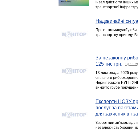
інвалідністю та інших м
транспортної інфрастру
Надзвичайні ситуац
Протягом минулої доби 
транспортну пригоду. Вн
За незаконну риб
125 тис.грн.
14.11.2
13 листопада 2025 року
спільного рибоохоронно
Чернігівського РУП ГУНП
викрито грубе порушен
Експерти НСЗУ про
послуг за пакетам
для захисників і з
Зворотний зв’язок від л
незалежність України, 