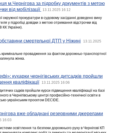
я м.Чернігова за підробку документів з метою
чки від мобілізації
13.11.2025 16:12
ої окружної прокуратури в судовому засіданні доведено вину
теля у підробці довідки з метою отримання відстрочки від
58 КК України).
 обставини смертельної ДТП у Ніжині
13.11.2025
ть кримінальне провадження за фактом дорожньо-транспортної
загинула жінка.
фі»: кухарки чернігівських дитсадків пройшли
щення кваліфікації
13.11.2025 16:06
 дитячих садків пройшли курси підвищення кваліфікації на базі
еного в Чернігівському центрі професійно-технічної освіти в
сько-українським проєктом DECIDE.
ернігова вже обладнані резервними джерелами
5 16:03
истеми освітлення та безпеки дорожнього руху в Чернігові КП
 виконувати комплекс робіт із ремонту та модернізації міських