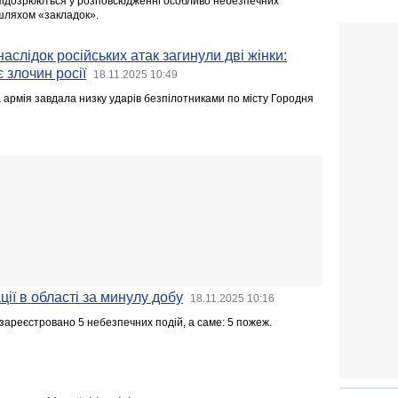
 підозрюються у розповсюдженні особливо небезпечних
шляхом «закладок».
аслідок російських атак загинули дві жінки:
 злочин росії
18.11.2025 10:49
а армія завдала низку ударів безпілотниками по місту Городня
ії в області за минулу добу
18.11.2025 10:16
зареєстровано 5 небезпечних подій, а саме: 5 пожеж.