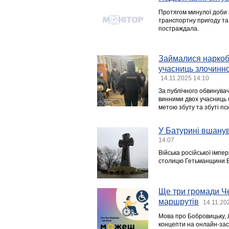
Протягом минулої доби 
транспортну пригоду та 
постраждала.
Займалися наркобі
учасниць злочинно
14.11.2025 14:10
За публічного обвинувач
винними двох учасниць о
метою збуту та збуті п
У Батурині вшанув
14:07
Війська російської імпе
столицю Гетьманщини Б
Ще три громади Ч
маршрутів
14.11.20
Мова про Бобровицьку, Л
концепти на онлайн-засі