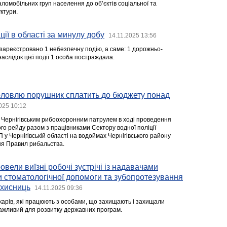
аломобільних груп населення до об’єктів соціальної та
ктури.
ії в області за минулу добу
14.11.2025 13:56
зареєстровано 1 небезпечну подію, а саме: 1 дорожньо-
аслідок цієї події 1 особа постраждала.
оловлю порушник сплатить до бюджету понад
025 10:12
 Чернігівським рибоохоронним патрулем в ході проведення
го рейду разом з працівниками Сектору водної поліції
 у Чернігівській області на водоймах Чернігівського району
ня Правил рибальства.
вели виїзні робочі зустрічі із надавачами
и стоматологічної допомоги та зубопротезування
ахисниць
14.11.2025 09:36
ікарів, які працюють з особами, що захищають і захищали
важливий для розвитку державних програм.