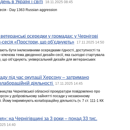
ень в Україні і світі
18.11.2025 08:45
есія - Day 1363 Russian aggression
ветеранські осередки у громадах: у Чернігові
-сесія «Простори, що об’єднують»
17.11.2025 14:50
ають бути інклюзивними осередками гідності, доступності та
е ключова тема дводенної дизайн-сесії, яка сьогодні стартувала
и, що об’єднують: універсальний дизайн для ветеранських
ду під час окупації Херсону – затримано
олабораційній діяльності
17.11.2025 14:45
вництва Чернігівської обласної прокуратури повідомлено про
ерсон у добровільному зайнятті посади у незаконному
 Йому інкримінують колабораційну діяльність (ч. 7 ст. 111-1 КК
»: на Чернігівщині за 3 роки – понад 33 тис.
2025 14:40