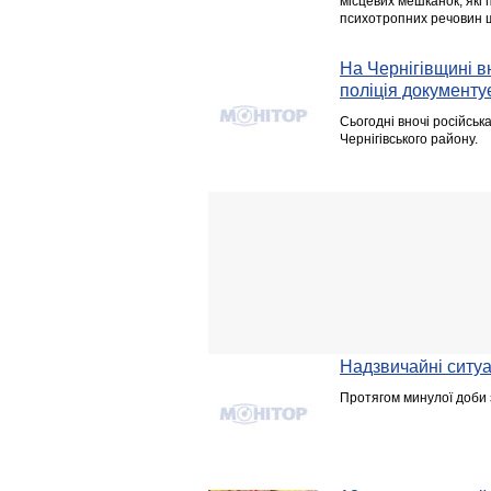
місцевих мешканок, які
психотропних речовин 
На Чернігівщині вн
поліція документує
Сьогодні вночі російськ
Чернігівського району.
Надзвичайні ситуац
Протягом минулої доби 