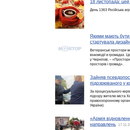
18 листопада: цей д
День 1363 Російська агр
Якими мають бути 
стартувала дизайн
Ветеранські простори м
взаємодії в громадах. Ц
у Чернігові, – «Простор
просторів і громад».
Зайняв псевдопоса
підозрюваного у к
За процесуального кері
підозру жителю міста Х
правоохоронному органі.
України).
«Армія відновлення
направлень
17.11.