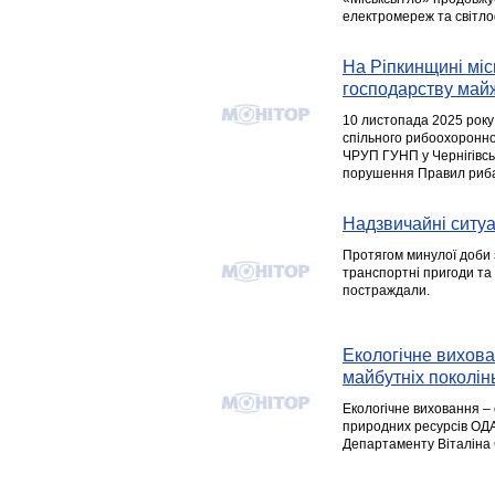
електромереж та світло
На Ріпкинщині міс
господарству майж
10 листопада 2025 року
спільного рибоохоронно
ЧРУП ГУНП у Чернігівськ
порушення Правил риба
Надзвичайні ситуац
Протягом минулої доби з
транспортні пригоди та 
постраждали.
Екологічне вихов
майбутніх поколін
Екологічне виховання – 
природних ресурсів ОДА
Департаменту Віталіна 