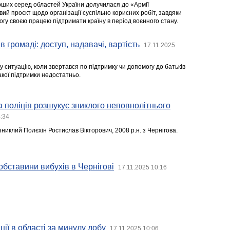
рших серед областей України долучилася до «Армії
ий проєкт щодо організації суспільно корисних робіт, завдяки
огу своєю працею підтримати країну в період воєнного стану.
в громаді: доступ, надавачі, вартість
17.11.2025
у ситуацію, коли звертався по підтримку чи допомогу до батьків
такої підтримки недостатньо.
ка поліція розшукує зниклого неповнолітнього
4:34
никлий Полєхін Ростислав Вікторович, 2008 р.н. з Чернігова.
обставини вибухів в Чернігові
17.11.2025 10:16
ії в області за минулу добу
17.11.2025 10:06