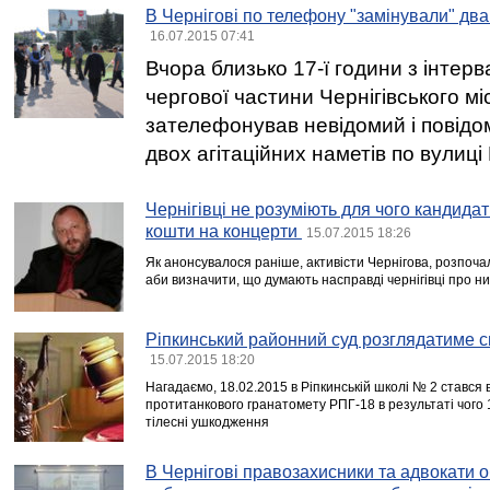
В Чернігові по телефону "замінували" два 
16.07.2015 07:41
Вчора близько 17-ї години з інтер
чергової частини Чернігівського місь
зателефонував невідомий і повідо
двох агітаційних наметів по вулиці
Чернігівці не розуміють для чого кандида
кошти на концерти
15.07.2015 18:26
Як анонсувалося раніше, активісти Чернігова, розпоча
аби визначити, що думають насправді чернігівці про н
Ріпкинський районний суд розглядатиме с
15.07.2015 18:20
Нагадаємо, 18.02.2015 в Ріпкинській школі № 2 стався
протитанкового гранатомету РПГ-18 в результаті чого 
тілесні ушкодження
В Чернігові правозахисники та адвокати 