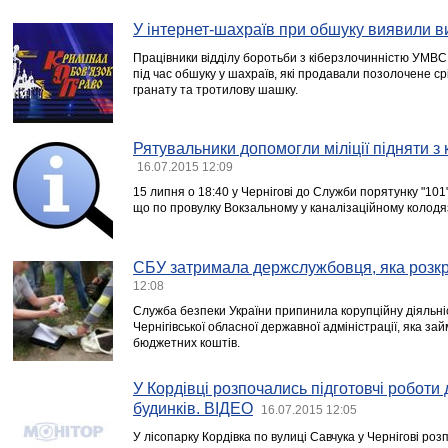
У інтернет-шахраїв при обшуку виявили в
Працівники відділу боротьби з кіберзлочинністю УМВС У
під час обшуку у шахраїв, які продавали позолочене ср
гранату та тротилову шашку.
Рятувальники допомогли міліції підняти з 
16.07.2015 12:09
15 липня о 18:40 у Чернігові до Служби порятунку "10
що по провулку Вокзальному у каналізаційному колодяз
СБУ затримала держслужбовця, яка розк
12:08
Служба безпеки України припинила корупційну діяльн
Чернігівської обласної державної адміністрації, яка з
бюджетних коштів.
У Кордівці розпочались підготовчі роботи
будинків. ВІДЕО
16.07.2015 12:05
У лісопарку Кордівка по вулиці Савчука у Чернігові роз