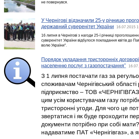
не повернувся.
У Чернігові відзначили 25-у річницю про
державний суверенітет України
16.07.2015 1
16 липня в Чернігові з нагоди 25-ї річниці проголошен
суверенітет України відбулося покладання квітів до П
волю України".
Порядок укладання тристоронніх договор
населенню послуг з газопостачання"
16.07
З 1 липня постачати газ за регул
споживачам Чернігівський області
підприємство – ТОВ «ЧЕРНІГІВГАЗ 
цим усім користувачам газу потріб
тристоронні угоди. Для чого це по
звертатися і як буде проходити пе
документи потрібно при собі мати?
надаватиме ПАТ «Чернігівгаз», а я