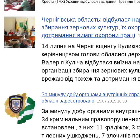
Хреста (ТЧХ) України відбулося засідання Президії Пр
Чернігівська область: відбулася н
збирання зернових культур, їх охо
дотримання вимог охорони праці
1
14 липня на Чернігівщині у Куликів
керівництвом голови обласної держ
Валерія Куліча відбулася виїзна н
організації збирання зернових кул
врожаю від пожеж та дотримання в
За минулу добу органами внутрішніх спра
області зареєстровано
15.07.2015 10:58
За минулу добу органами внутрішні
34 кримінальним правопорушенням о
встановлені, з них: 11 крадіжок, 3
тілесних ушкоджень, 7 злочинів по