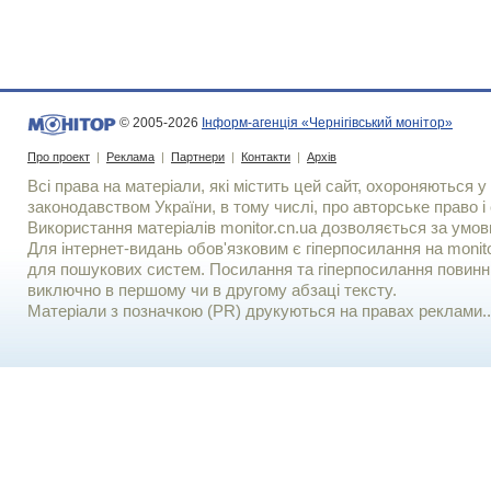
© 2005-2026
Інформ-агенція «Чернігівський монітор»
Про проект
|
Реклама
|
Партнери
|
Контакти
|
Архів
Всі права на матеріали, які містить цей сайт, охороняються у 
законодавством України, в тому числі, про авторське право і 
Використання матерiалiв monitor.cn.ua дозволяється за умов
Для iнтернет-видань обов'язковим є гiперпосилання на monito
для пошукових систем. Посилання та гіперпосилання повинні
виключно в першому чи в другому абзаці тексту.
Матеріали з позначкою (PR) друкуються на правах реклами..