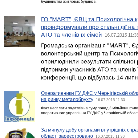
будівництва житлових будинків.
ГО "MART", ЄВЦ та Психологічна 
проінформували про спільні дії на 
АТО та членів їх сімей
16.07.2015 11:3
Громадська організація "MART", Є
волонтерський центр та Психологі
оприлюднили результати спільної
підтримки учасників АТО та членів ї
конференції, що відбулась 14 липн
Оперативники ГУ ДФС у Чернігівській об
на ринку металобрухту
16.07.2015 11:33
Факт несплати податків на суму понад 3 мільйони грив
оперативного управління ГУ ДФС у Чернігівській област
За минулу добу органами внутрішніх спра
області зареєстровано
16.07.2015 11:30