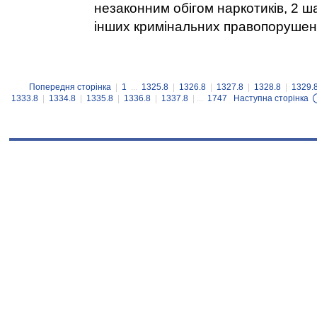
незаконним обігом наркотиків, 2 ш
інших кримінальних правопорушен
Попередня сторінка
|
1
...
1325.8
|
1326.8
|
1327.8
|
1328.8
|
1329.
1333.8
|
1334.8
|
1335.8
|
1336.8
|
1337.8
| ...
1747
Наступна сторінка