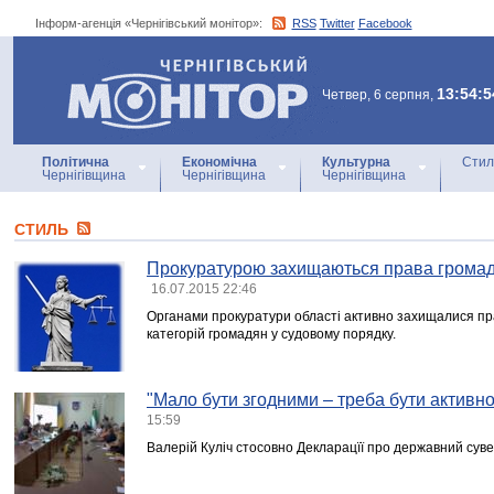
Інформ-агенція «Чернігівський монітор»:
RSS
Twitter
Facebook
Інформ-агенція
«Чернігівський монітор»
13:54:5
Четвер, 6 серпня,
Політична
Економічна
Культурна
Стил
Чернігівщина
Чернігівщина
Чернігівщина
СТИЛЬ
Прокуратурою захищаються права громад
16.07.2015 22:46
Органами прокуратури області активно захищалися п
категорій громадян у судовому порядку.
"Мало бути згодними – треба бути активн
15:59
Валерій Куліч стосовно Декларацїї про державний суве