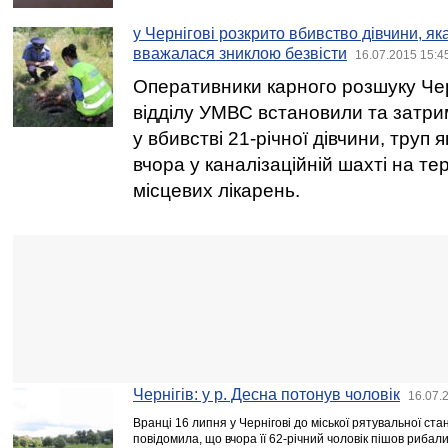
у Чернігові розкрито вбивство дівчини, я
вважалася зниклою безвісти
16.07.2015 15:4
Оперативники карного розшуку Черн
відділу УМВС встановили та затр
у вбивстві 21-річної дівчини, труп 
вчора у каналізаційній шахті на тер
місцевих лікарень.
Чернігів: у р. Десна потонув чоловік
16.07.
Вранці 16 липня у Чернігові до міської рятувальної ста
повідомила, що вчора її 62-річний чоловік пішов рибали