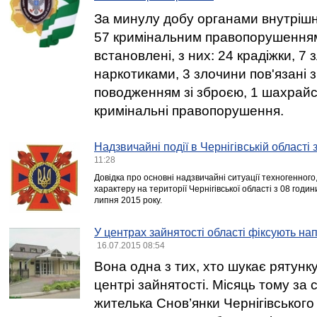
За минулу добу органами внутрішні
57 кримінальним правопорушенням о
встановлені, з них: 24 крадіжки, 7 
наркотиками, 3 злочини пов'язані 
поводженням зі зброєю, 1 шахрайст
кримінальні правопорушення.
Надзвичайні події в Чернігівській області
11:28
Довідка про основні надзвичайні ситуації техногенного
характеру на території Чернігівської області з 08 годи
липня 2015 року.
У центрах зайнятості області фіксують на
16.07.2015 08:54
Вона одна з тих, хто шукає рятунку
центрі зайнятості. Місяць тому за 
жителька Снов’янки Чернігівськог