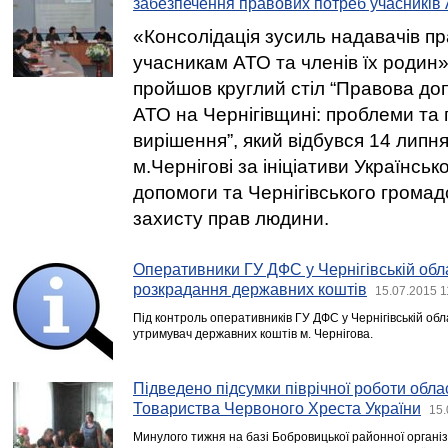
забезпечення правових потреб учасників
«Консолідація зусиль надавачів п
учасникам АТО та членів їх родин»
пройшов круглий стіл “Правова до
АТО на Чернігівщині: проблеми та 
вирішення”, який відбувся 14 липня
м.Чернігові за ініціативи Українськ
допомоги та Чернігівського громад
захисту прав людини.
Оперативники ГУ ДФС у Чернігівській обл
розкрадання державних коштів
15.07.2015 1
Під контроль оперативників ГУ ДФС у Чернігівській об
утримувач державних коштів м. Чернігова.
Підведено підсумки піврічної роботи облас
Товариства Червоного Хреста України
15.
Минулого тижня на базі Бобровицької районної організ