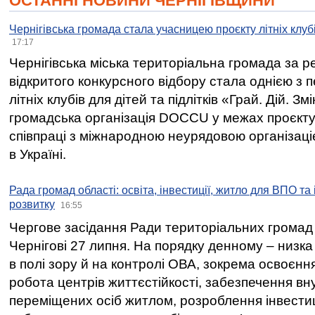
ОСТАННІ НОВИНИ ЧЕРНІГІВЩИНИ
Чернігівська громада стала учасницею проєкту літніх клуб
17:17
Чернігівська міська територіальна громада за 
відкритого конкурсного відбору стала однією з
літніх клубів для дітей та підлітків «Грай. Дій. З
громадська організація DOCCU у межах проєкту 
співпраці з міжнародною неурядовою організаціє
в Україні.
Рада громад області: освіта, інвестиції, житло для ВПО та
розвитку
16:55
Чергове засідання Ради територіальних громад 
Чернігові 27 липня. На порядку денному – низка
в полі зору й на контролі ОВА, зокрема освоєння
робота центрів життєстійкості, забезпечення вн
переміщених осіб житлом, розроблення інвестиц