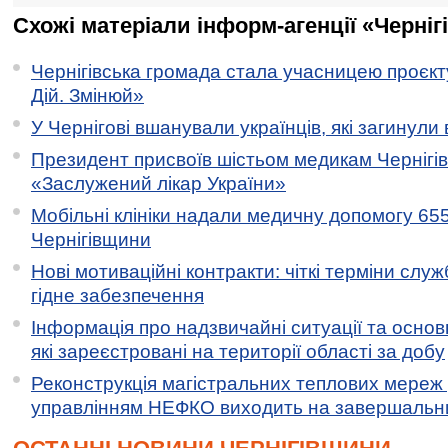
Схожі матеріали інформ-агенції «Черніг
Чернігівська громада стала учасницею проєкту 
Дій. Змінюй»
У Чернігові вшанували українців, які загинули 
Президент присвоїв шістьом медикам Чернігі
«Заслужений лікар України»
Мобільні клініки надали медичну допомогу 65
Чернігівщини
Нові мотиваційні контракти: чіткі терміни служ
гідне забезпечення
Інформація про надзвичайні ситуації та основн
які зареєстровані на території області за добу
Реконструкція магістральних теплових мереж у
управлінням НЕФКО виходить на завершальн