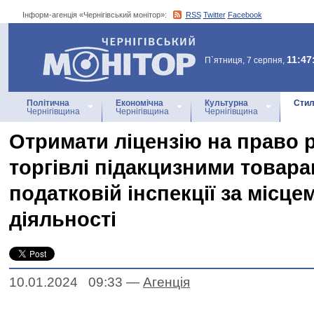
Інформ-агенція «Чернігівський монітор»:
RSS
Twitter
Facebook
Інформ-агенція
«Чернігівський монітор»
11:47
П`ятниця, 7 серпня,
Політична
Економічна
Культурна
Стил
Чернігівщина
Чернігівщина
Чернігівщина
Отримати ліцензію на право 
торгівлі підакцизними товар
податковій інспекції за місце
діяльності
10.01.2024 09:33
—
Агенцiя