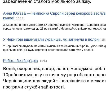
забезпечення сталого мобільного зв’язку.
Анна Юр'єва — чемпіонка Європи серед юніорок з веслув
каное!
16:13
З 23 до 26 липня в місті Сегед (Угорщина) відбувся чемпіонат Європи з вес
серед юніорів та молоді до 23 років, який зібрав найсильніших молодих спо
У Чернігові вшанували українців, які загинули в полоні
15:
У Чернігові вшанували пам’ять Захисників та Захисниць України, учасників
цивільних осіб, які були страчені, закатовані або загинули у полоні.
Робота без бар’єрів
15:14
Водій, охоронник, вагар, логіст, менеджер, робі
10робочих місць у поточному році облаштован
Чернігівщини для людей з інвалідністю в межах
програми служби зайнятості.