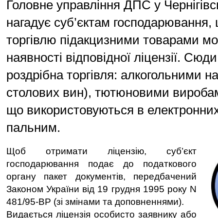
Головне управління ДПС у Чернігівс
нагадує суб’єктам господарювання,
торгівлю підакцизними товарами м
наявності відповідної ліцензії. Сюд
роздрібна торгівля: алкогольними н
столових вин), тютюновими виробам
що використовуються в електронних
пальним.
Щоб отримати ліцензію, суб’єкт
господарювання подає до податкового
органу пакет документів, передбачений
Законом України від 19 грудня 1995 року N
481/95-BP (зі змінами та доповненнями).
Видається ліцензія особисто заявнику або