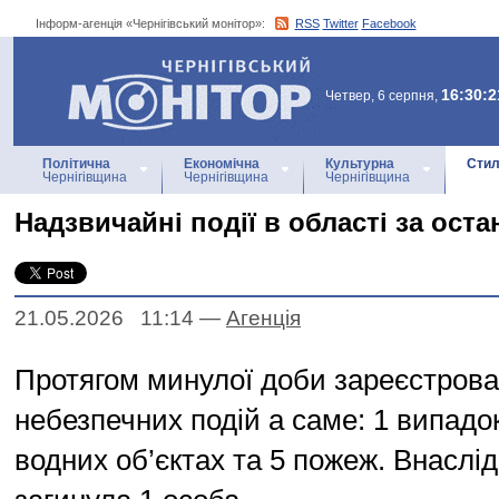
Інформ-агенція «Чернігівський монітор»:
RSS
Twitter
Facebook
Інформ-агенція
«Чернігівський монітор»
16:30:2
Четвер, 6 серпня,
Політична
Економічна
Культурна
Стил
Чернігівщина
Чернігівщина
Чернігівщина
Надзвичайні події в області за ост
21.05.2026 11:14
—
Агенцiя
Протягом минулої доби зареєстрова
небезпечних подій а саме: 1 випадок
водних об’єктах та 5 пожеж. Внаслід