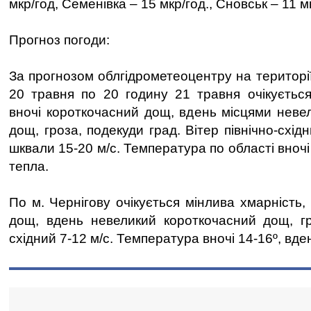
мкр/год, Семенівка – 15 мкр/год., Сновськ – 11 м
Прогноз погоди:
За прогнозом облгідрометеоцентру на території
20 травня по 20 годину 21 травня очікується
вночі короткочасний дощ, вдень місцями неве
дощ, гроза, подекуди град. Вітер північно-схід
шквали 15-20 м/с. Температура по області вночі
тепла.
По м. Чернігову очікується мінлива хмарність,
дощ, вдень невеликий короткочасний дощ, гро
східний 7-12 м/с. Температура вночі 14-16º, вде