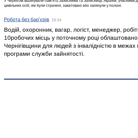
У Чернігові вшанували пам’ять Захисників та Захисниць України, учасників
цивільних осіб, які були страчені, закатовані або загинули у полоні.
Робота без бар’єрів
15:14
Водій, охоронник, вагар, логіст, менеджер, робі
10робочих місць у поточному році облаштован
Чернігівщини для людей з інвалідністю в межах
програми служби зайнятості.