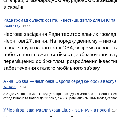
співпраці з міжнародною неурядовою організаціє
в Україні.
Рада громад області: освіта, інвестиції, житло для ВПО та
розвитку
16:55
Чергове засідання Ради територіальних громад 
Чернігові 27 липня. На порядку денному – низка
в полі зору й на контролі ОВА, зокрема освоєння
робота центрів життєстійкості, забезпечення вн
переміщених осіб житлом, розроблення інвестиц
забезпечення сталого мобільного зв’язку.
Анна Юр'єва — чемпіонка Європи серед юніорок з веслув
каное!
16:13
З 23 до 26 липня в місті Сегед (Угорщина) відбувся чемпіонат Європи з вес
серед юніорів та молоді до 23 років, який зібрав найсильніших молодих спо
У Чернігові вшанували українців, які загинули в полоні
15: