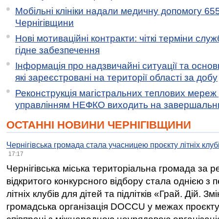
Мобільні клініки надали медичну допомогу 65
Чернігівщини
Нові мотиваційні контракти: чіткі терміни служ
гідне забезпечення
Інформація про надзвичайні ситуації та основн
які зареєстровані на території області за добу
Реконструкція магістральних теплових мереж у
управлінням НЕФКО виходить на завершальн
ОСТАННІ НОВИНИ ЧЕРНІГІВЩИНИ
Чернігівська громада стала учасницею проєкту літніх клуб
17:17
Чернігівська міська територіальна громада за 
відкритого конкурсного відбору стала однією з
літніх клубів для дітей та підлітків «Грай. Дій. З
громадська організація DOCCU у межах проєкту 