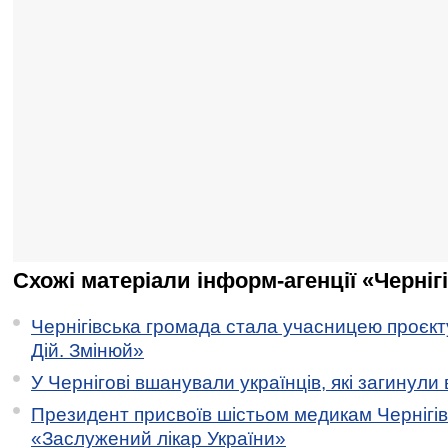
Схожі матеріали інформ-агенції «Черніг
Чернігівська громада стала учасницею проєкту 
Дій. Змінюй»
У Чернігові вшанували українців, які загинули 
Президент присвоїв шістьом медикам Чернігі
«Заслужений лікар України»