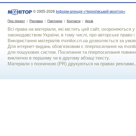
© 2005-2026
Інформ-агенція «Чернігівський монітор»
Про проект
|
Реклама
|
Партнери
|
Контакти
|
Архів
Всі права на матеріали, які містить цей сайт, охороняються у 
законодавством України, в тому числі, про авторське право і 
Використання матерiалiв monitor.cn.ua дозволяється за умов
Для iнтернет-видань обов'язковим є гiперпосилання на monito
для пошукових систем. Посилання та гіперпосилання повинні
виключно в першому чи в другому абзаці тексту.
Матеріали з позначкою (PR) друкуються на правах реклами..