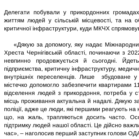
Делегати побували у прикордонних громадах
життям людей у сільській місцевості, та на о
критичної інфраструктури, куди МКЧХ спрямову
«Дякую за допомогу, яку надає Міжнародний
Хреста Чернігівській області, починаючи з 202
невпинно продовжується й сьогодні. Йдет
підприємства, критичну інфраструктуру, медичн
внутрішніх переселенців. Лише збудоване у 
містечко допомогло забезпечити квартирами 11
відселення людей з прикордоння, потреба у с
місць проживання актуальна й надалі. Дякую з
поліції, адже це люди, які першими реагують на 
що, на жаль, трапляються досить часто. Ос
підтримку людей нашої області. Це дійсно важл
час», – наголосив перший заступник голови ОД