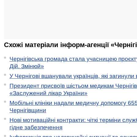
Схожі матеріали інформ-агенції «Черніг
Чернігівська громада стала учасницею проєкту 
Дій. Змінюй»
У Чернігові вшанували українців, які загинули 
Президент присвоїв шістьом медикам Чернігі
«Заслужений лікар України»
Мобільні клініки надали медичну допомогу 65
Чернігівщини
Нові мотиваційні контракти: чіткі терміни служ
гідне забезпечення