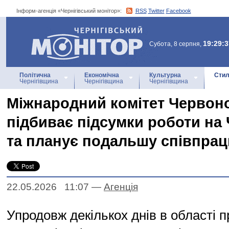
Інформ-агенція «Чернігівський монітор»:
RSS
Twitter
Facebook
Інформ-агенція
«Чернігівський монітор»
19:29:3
Субота, 8 серпня,
Політична
Економічна
Культурна
Стил
Чернігівщина
Чернігівщина
Чернігівщина
Міжнародний комітет Червоно
підбиває підсумки роботи на 
та планує подальшу співпра
22.05.2026 11:07
—
Агенцiя
Упродовж декількох днів в області 