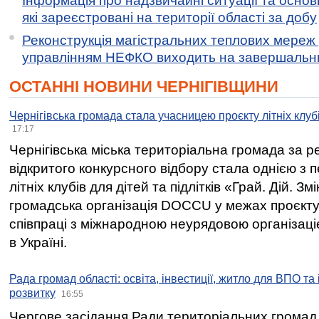
Інформація про надзвичайні ситуації та основн
які зареєстровані на території області за добу
Реконструкція магістральних теплових мереж у
управлінням НЕФКО виходить на завершальн
ОСТАННІ НОВИНИ ЧЕРНІГІВЩИНИ
Чернігівська громада стала учасницею проєкту літніх клуб
17:17
Чернігівська міська територіальна громада за 
відкритого конкурсного відбору стала однією з
літніх клубів для дітей та підлітків «Грай. Дій. З
громадська організація DOCCU у межах проєкту 
співпраці з міжнародною неурядовою організаціє
в Україні.
Рада громад області: освіта, інвестиції, житло для ВПО та
розвитку
16:55
Чергове засідання Ради територіальних громад 