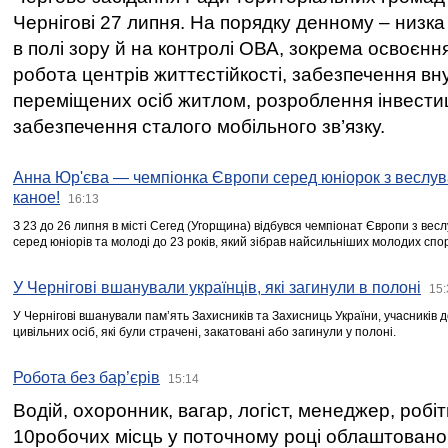
Чернігові 27 липня. На порядку денному – низка
в полі зору й на контролі ОВА, зокрема освоєння
робота центрів життєстійкості, забезпечення вн
переміщених осіб житлом, розроблення інвестиц
забезпечення сталого мобільного зв’язку.
Анна Юр'єва — чемпіонка Європи серед юніорок з веслув
каное!
16:13
З 23 до 26 липня в місті Сегед (Угорщина) відбувся чемпіонат Європи з вес
серед юніорів та молоді до 23 років, який зібрав найсильніших молодих спо
У Чернігові вшанували українців, які загинули в полоні
15:
У Чернігові вшанували пам’ять Захисників та Захисниць України, учасників
цивільних осіб, які були страчені, закатовані або загинули у полоні.
Робота без бар’єрів
15:14
Водій, охоронник, вагар, логіст, менеджер, робі
10робочих місць у поточному році облаштован