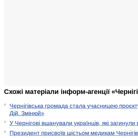
Схожі матеріали інформ-агенції «Черніг
Чернігівська громада стала учасницею проєкту 
Дій. Змінюй»
У Чернігові вшанували українців, які загинули 
Президент присвоїв шістьом медикам Чернігі