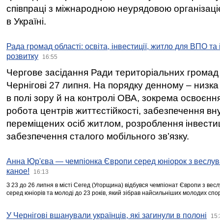
співпраці з міжнародною неурядовою організаціє
в Україні.
Рада громад області: освіта, інвестиції, житло для ВПО та
розвитку
16:55
Чергове засідання Ради територіальних громад 
Чернігові 27 липня. На порядку денному – низка
в полі зору й на контролі ОВА, зокрема освоєння
робота центрів життєстійкості, забезпечення вн
переміщених осіб житлом, розроблення інвестиц
забезпечення сталого мобільного зв’язку.
Анна Юр'єва — чемпіонка Європи серед юніорок з веслув
каное!
16:13
З 23 до 26 липня в місті Сегед (Угорщина) відбувся чемпіонат Європи з вес
серед юніорів та молоді до 23 років, який зібрав найсильніших молодих спо
У Чернігові вшанували українців, які загинули в полоні
15: