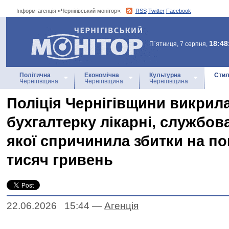
Інформ-агенція «Чернігівський монітор»:
RSS
Twitter
Facebook
Інформ-агенція
«Чернігівський монітор»
18:48
П`ятниця, 7 серпня,
Політична
Економічна
Культурна
Стил
Чернігівщина
Чернігівщина
Чернігівщина
Поліція Чернігівщини викрил
бухгалтерку лікарні, службов
якої спричинила збитки на по
тисяч гривень
22.06.2026 15:44
—
Агенцiя