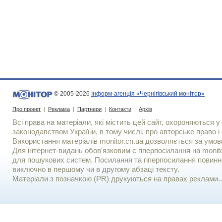
© 2005-2026
Інформ-агенція «Чернігівський монітор»
Про проект
|
Реклама
|
Партнери
|
Контакти
|
Архів
Всі права на матеріали, які містить цей сайт, охороняються у 
законодавством України, в тому числі, про авторське право і 
Використання матерiалiв monitor.cn.ua дозволяється за умов
Для iнтернет-видань обов'язковим є гiперпосилання на monito
для пошукових систем. Посилання та гіперпосилання повинні
виключно в першому чи в другому абзаці тексту.
Матеріали з позначкою (PR) друкуються на правах реклами..