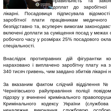
правильність та закон
доплат до заробітної 
лікарні. Посадовиця підписувала відомос
заробітної плати працівникам медичного
безпідставно та, всупереч вимогам законодавс
включені доплати за суміщення посад у межах 
робочого часу у розмірах 25% посадового оклад
спеціальності.
Внаслідок протиправних дій фігурантки к
нараховано і виплачено заробітну плату на 
340 тисяч гривень, чим завдано збитків лікарні 
За вказаним фактом слідчий відділення №
Чернігівського райуправління поліції повід
підозру у вчиненні кримінального правопоруше
Кримінального кодексу України (службова
неналежне виконання службовою особою