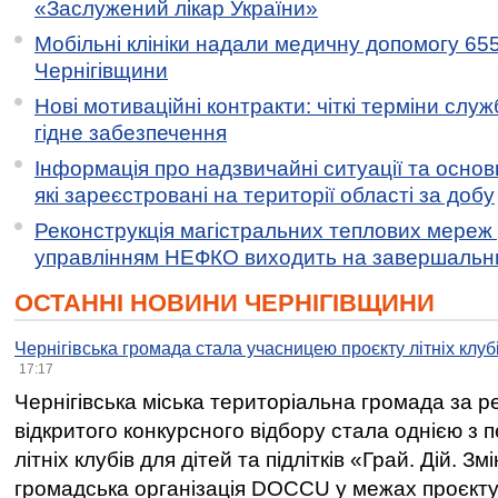
«Заслужений лікар України»
Мобільні клініки надали медичну допомогу 65
Чернігівщини
Нові мотиваційні контракти: чіткі терміни служ
гідне забезпечення
Інформація про надзвичайні ситуації та основн
які зареєстровані на території області за добу
Реконструкція магістральних теплових мереж у
управлінням НЕФКО виходить на завершальн
ОСТАННІ НОВИНИ ЧЕРНІГІВЩИНИ
Чернігівська громада стала учасницею проєкту літніх клуб
17:17
Чернігівська міська територіальна громада за 
відкритого конкурсного відбору стала однією з
літніх клубів для дітей та підлітків «Грай. Дій. З
громадська організація DOCCU у межах проєкту 