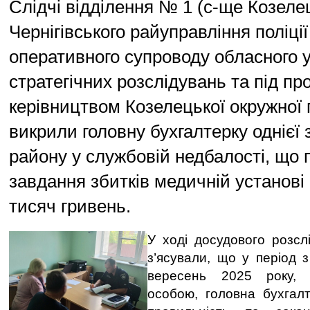
Слідчі відділення № 1 (с-ще Козеле
Чернігівського райуправління поліції
оперативного супроводу обласного 
стратегічних розслідувань та під п
керівництвом Козелецької окружної
викрили головну бухгалтерку однієї 
району у службовій недбалості, що 
завдання збитків медичній установі
тисяч гривень.
У ході досудового розслі
з’ясували, що у період з
вересень 2025 року, 
особою, головна бухгал