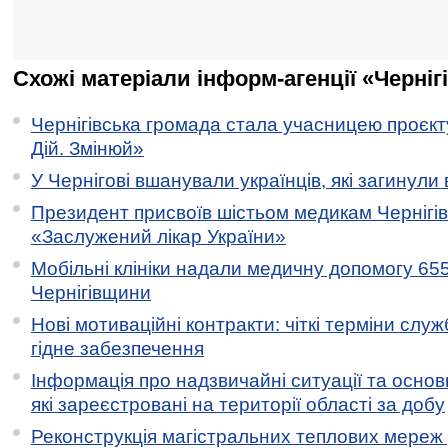
Схожі матеріали інформ-агенції «Черніг
Чернігівська громада стала учасницею проєкту 
Дій. Змінюй»
У Чернігові вшанували українців, які загинули 
Президент присвоїв шістьом медикам Чернігі
«Заслужений лікар України»
Мобільні клініки надали медичну допомогу 65
Чернігівщини
Нові мотиваційні контракти: чіткі терміни служ
гідне забезпечення
Інформація про надзвичайні ситуації та основн
які зареєстровані на території області за добу
Реконструкція магістральних теплових мереж у