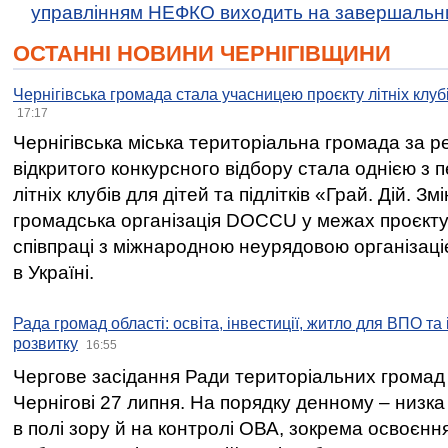
управлінням НЕФКО виходить на завершальн
ОСТАННІ НОВИНИ ЧЕРНІГІВЩИНИ
Чернігівська громада стала учасницею проєкту літніх клуб
17:17
Чернігівська міська територіальна громада за 
відкритого конкурсного відбору стала однією з
літніх клубів для дітей та підлітків «Грай. Дій. З
громадська організація DOCCU у межах проєкту 
співпраці з міжнародною неурядовою організаціє
в Україні.
Рада громад області: освіта, інвестиції, житло для ВПО та
розвитку
16:55
Чергове засідання Ради територіальних громад 
Чернігові 27 липня. На порядку денному – низка
в полі зору й на контролі ОВА, зокрема освоєння