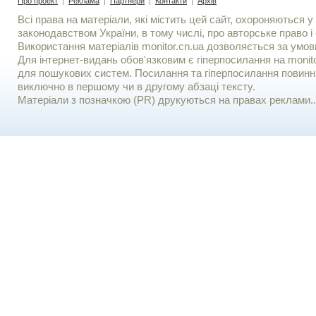
Про проект
|
Реклама
|
Партнери
|
Контакти
|
Архів
Всі права на матеріали, які містить цей сайт, охороняються у 
законодавством України, в тому числі, про авторське право і 
Використання матерiалiв monitor.cn.ua дозволяється за умов
Для iнтернет-видань обов'язковим є гiперпосилання на monito
для пошукових систем. Посилання та гіперпосилання повинні
виключно в першому чи в другому абзаці тексту.
Матеріали з позначкою (PR) друкуються на правах реклами..