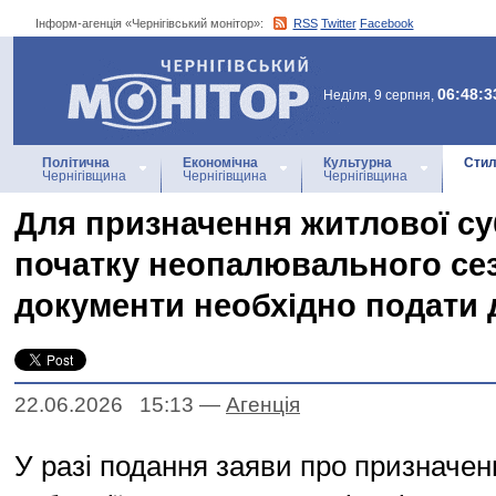
Інформ-агенція «Чернігівський монітор»:
RSS
Twitter
Facebook
Інформ-агенція
«Чернігівський монітор»
06:48:3
Неділя, 9 серпня,
Політична
Економічна
Культурна
Стил
Чернігівщина
Чернігівщина
Чернігівщина
Для призначення житлової суб
початку неопалювального сез
документи необхідно подати 
22.06.2026 15:13
—
Агенцiя
У разі подання заяви про призначен