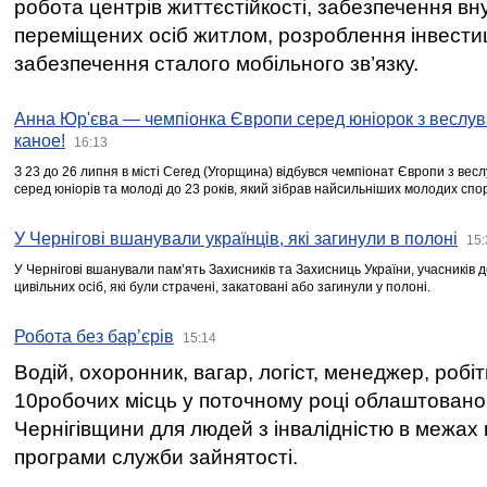
робота центрів життєстійкості, забезпечення вн
переміщених осіб житлом, розроблення інвестиц
забезпечення сталого мобільного зв’язку.
Анна Юр'єва — чемпіонка Європи серед юніорок з веслув
каное!
16:13
З 23 до 26 липня в місті Сегед (Угорщина) відбувся чемпіонат Європи з вес
серед юніорів та молоді до 23 років, який зібрав найсильніших молодих спо
У Чернігові вшанували українців, які загинули в полоні
15:
У Чернігові вшанували пам’ять Захисників та Захисниць України, учасників
цивільних осіб, які були страчені, закатовані або загинули у полоні.
Робота без бар’єрів
15:14
Водій, охоронник, вагар, логіст, менеджер, робі
10робочих місць у поточному році облаштован
Чернігівщини для людей з інвалідністю в межах
програми служби зайнятості.