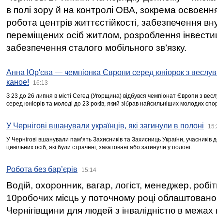
в полі зору й на контролі ОВА, зокрема освоєння
робота центрів життєстійкості, забезпечення вн
переміщених осіб житлом, розроблення інвестиц
забезпечення сталого мобільного зв’язку.
Анна Юр'єва — чемпіонка Європи серед юніорок з веслув
каное!
16:13
З 23 до 26 липня в місті Сегед (Угорщина) відбувся чемпіонат Європи з вес
серед юніорів та молоді до 23 років, який зібрав найсильніших молодих спо
У Чернігові вшанували українців, які загинули в полоні
15:
У Чернігові вшанували пам’ять Захисників та Захисниць України, учасників
цивільних осіб, які були страчені, закатовані або загинули у полоні.
Робота без бар’єрів
15:14
Водій, охоронник, вагар, логіст, менеджер, робі
10робочих місць у поточному році облаштован
Чернігівщини для людей з інвалідністю в межах