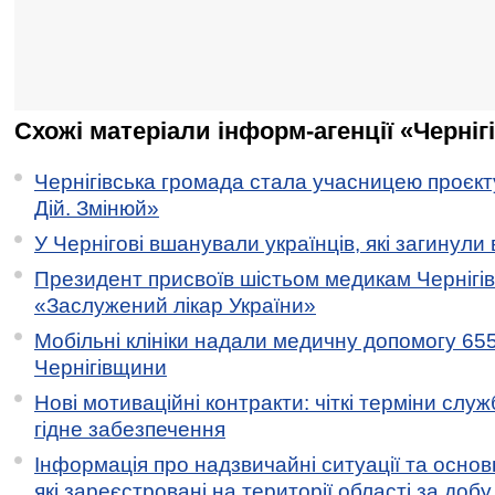
Схожі матеріали інформ-агенції «Черніг
Чернігівська громада стала учасницею проєкту 
Дій. Змінюй»
У Чернігові вшанували українців, які загинули 
Президент присвоїв шістьом медикам Чернігі
«Заслужений лікар України»
Мобільні клініки надали медичну допомогу 65
Чернігівщини
Нові мотиваційні контракти: чіткі терміни служ
гідне забезпечення
Інформація про надзвичайні ситуації та основн
які зареєстровані на території області за добу