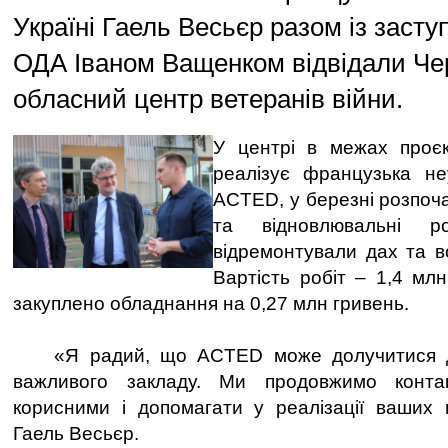
Україні Гаель Весьєр разом із заст
ОДА Іваном Ващенком відвідали Чер
обласний центр ветеранів війни.
У центрі в межах проєк
реалізує французька не
ACTED, у березні розпоч
та відновлювальні р
відремонтували дах та во
Вартість робіт – 1,4 млн
закуплено обладнання на 0,27 млн гривень.
«Я радий, що ACTED може долучитися до
важливого закладу. Ми продовжимо конта
корисними і допомагати у реалізації ваших 
Гаель Весьєр.