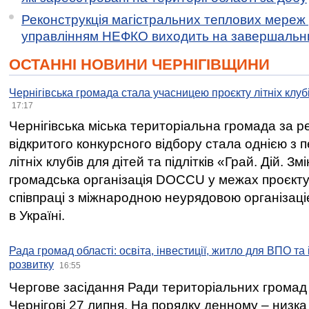
Реконструкція магістральних теплових мереж у
управлінням НЕФКО виходить на завершальн
ОСТАННІ НОВИНИ ЧЕРНІГІВЩИНИ
Чернігівська громада стала учасницею проєкту літніх клуб
17:17
Чернігівська міська територіальна громада за 
відкритого конкурсного відбору стала однією з
літніх клубів для дітей та підлітків «Грай. Дій. З
громадська організація DOCCU у межах проєкту 
співпраці з міжнародною неурядовою організаціє
в Україні.
Рада громад області: освіта, інвестиції, житло для ВПО та
розвитку
16:55
Чергове засідання Ради територіальних громад 
Чернігові 27 липня. На порядку денному – низка