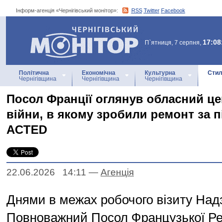
Інформ-агенція «Чернігівський монітор»:
RSS
Twitter
Facebook
Інформ-агенція
«Чернігівський монітор»
17:08
П`ятниця, 7 серпня,
Політична
Економічна
Культурна
Стил
Чернігівщина
Чернігівщина
Чернігівщина
Посол Франції оглянув обласний це
війни, в якому зробили ремонт за 
ACTED
22.06.2026 14:11
—
Агенцiя
Днями в межах робочого візиту Над
Повноважний Посол Французької Ре