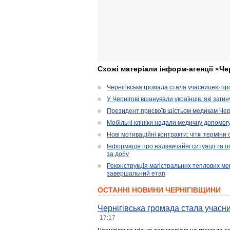
Схожі матеріали інформ-агенції «Че
Чернігівська громада стала учасницею проє
У Чернігові вшанували українців, які загин
Президент присвоїв шістьом медикам Чер
Мобільні клініки надали медичну допомог
Нові мотиваційні контракти: чіткі терміни
Інформація про надзвичайні ситуації та ос
за добу
Реконструкція магістральних теплових ме
завершальний етап
ОСТАННІ НОВИНИ ЧЕРНІГІВЩИНИ
Чернігівська громада стала учасни
17:17