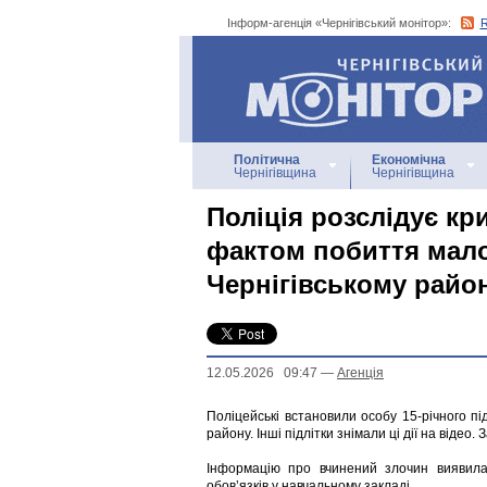
Інформ-агенція «Чернігівський монітор»:
Інформ-агенція
«Чернігівський монітор»
Політична
Економічна
Чернігівщина
Чернігівщина
Поліція розслідує к
фактом побиття мало
Чернігівському райо
12.05.2026 09:47
—
Агенцiя
Поліцейські встановили особу 15-річного підл
району. Інші підлітки знімали ці дії на віде
Інформацію про вчинений злочин виявила 
обов’язків у навчальному закладі.