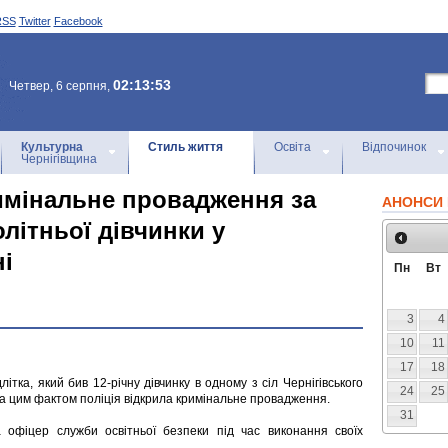
RSS
Twitter
Facebook
02:13:53
Четвер, 6 серпня,
Культурна
Стиль життя
Освіта
Відпочинок
Чернігівщина
римінальне провадження за
АНОНСИ 
літньої дівчинки у
ні
Пн
Вт
3
4
10
11
17
18
ітка, який бив 12-річну дівчинку в одному з сіл Чернігівського
24
25
о. За цим фактом поліція відкрила кримінальне провадження.
31
офіцер служби освітньої безпеки під час виконання своїх