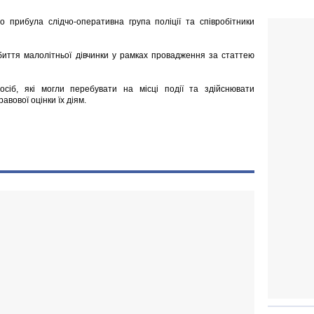
о прибула слідчо-оперативна група поліції та співробітники
обиття малолітньої дівчинки у рамках провадження за статтею
сіб, які могли перебувати на місці події та здійснювати
вової оцінки їх діям.
і