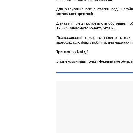
Для з’ясування всіх обставин події негайн
ювенальної превенції.
Дізнавачі поліції розслідують обставини п
125 Кримінального кодексу України.
Правоохоронці також встановлюють всіх о
відеофіксацію факту побиття, для надання пра
Тривають слідчі дії.
Відділ комунікації поліції Чернігівської област