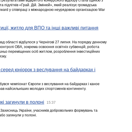
а результатами відкритого конкурсного відбору стала однією з
та підлітків «Грай. Дій. Змінюй», який реалізує громадська
rward у співпраці з міжнародною неурядовою організацією War
стиції, житло для ВПО та інші важливі питання
ад області відбулося у Чернігові 27 липня. На порядку денному
 контролі ОВА, зокрема освоєння освітніх субвенцій, робота
ішньо переміщених осіб житлом, розроблення інвестиційних
зку.
серед юніорок з веслування на байдарках і
ідбувся чемпіонат Європи з веслування на байдарках і каное
ібрав найсильніших молодих спортсменів континенту.
кі загинули в полоні
15:37
а Захисниць України, учасників добровольчих формувань та
 або загинули у полоні.