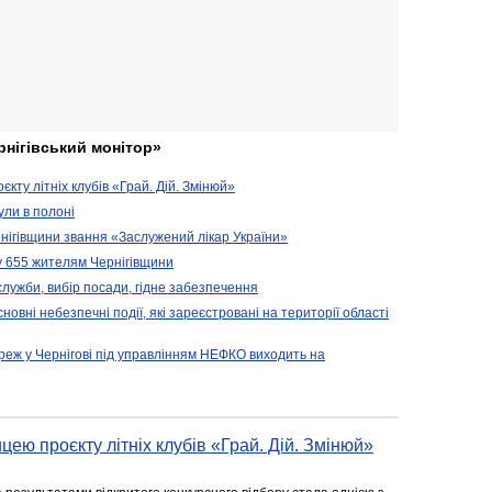
рнігівський монітор»
кту літніх клубів «Грай. Дій. Змінюй»
ули в полоні
нігівщини звання «Заслужений лікар України»
у 655 жителям Чернігівщини
 служби, вибір посади, гідне забезпечення
новні небезпечні події, які зареєстровані на території області
реж у Чернігові під управлінням НЕФКО виходить на
цею проєкту літніх клубів «Грай. Дій. Змінюй»