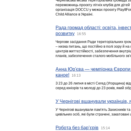
Чернігівська міська територіальна громада з
переможниць проєкту літніх клубів для дітей 
організація DOCCU у межах проєкту PlayItFo
Child Alliance в Україні.
Рада громад області: освіта, інве
розвитку
16:55
Чергове засідання Ради територіальних гром
– низка питань, що постійно в полі зору й на
центрів життєстійкості, забезпечення внутр
планів, забезпечення сталого мобільного зв’я
Анна Юр'єва — чемпіонка Європи 
каное!
16:13
З 23 до 26 липня в місті Сегед (Угорщина) в
серед юніорів та молоді до 23 років, який з
У Чернігові вшанували українців, я
У Чернігові вшанували пам’ять Захисників т
цивільних осіб, які були страчені, закатовані
Робота без бар’єрів
15:14