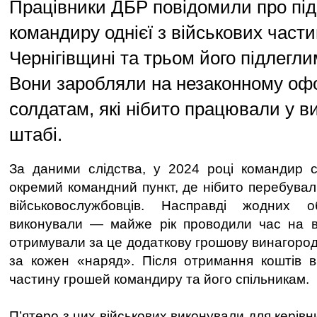
Працівники ДБР повідомили про під
командиру однієї з військових части
Чернігівщині та трьом його підлегл
Вони заробляли на незаконному оф
солдатам, які нібито працювали у в
штабі.
За даними слідства, у 2024 році командир с
окремий командний пункт, де нібито перебувал
військовослужбовців. Насправді жодних о
виконували — майже рік проводили час на в
отримували за це додаткову грошову винагороду 
за кожен «наряд». Після отримання коштів в
частину грошей командиру та його спільникам.
П’ятеро з цих військових виконували для керівн