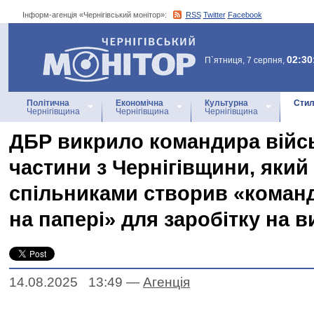
Інформ-агенція «Чернігівський монітор»:
RSS
Twitter
Facebook
Інформ-агенція
«Чернігівський монітор»
02:30
П`ятниця, 7 серпня,
Політична
Економічна
Культурна
Стил
Чернігівщина
Чернігівщина
Чернігівщина
ДБР викрило командира війс
частини з Чернігівщини, який 
спільниками створив «коман
на папері» для заробітку на 
14.08.2025 13:49
—
Агенцiя