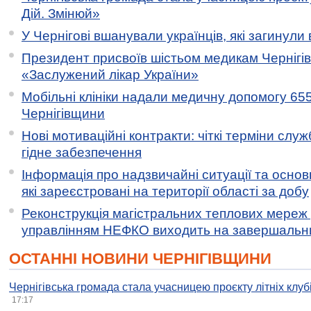
Дій. Змінюй»
У Чернігові вшанували українців, які загинули 
Президент присвоїв шістьом медикам Чернігі
«Заслужений лікар України»
Мобільні клініки надали медичну допомогу 65
Чернігівщини
Нові мотиваційні контракти: чіткі терміни служ
гідне забезпечення
Інформація про надзвичайні ситуації та основн
які зареєстровані на території області за добу
Реконструкція магістральних теплових мереж у
управлінням НЕФКО виходить на завершальн
ОСТАННІ НОВИНИ ЧЕРНІГІВЩИНИ
Чернігівська громада стала учасницею проєкту літніх клуб
17:17