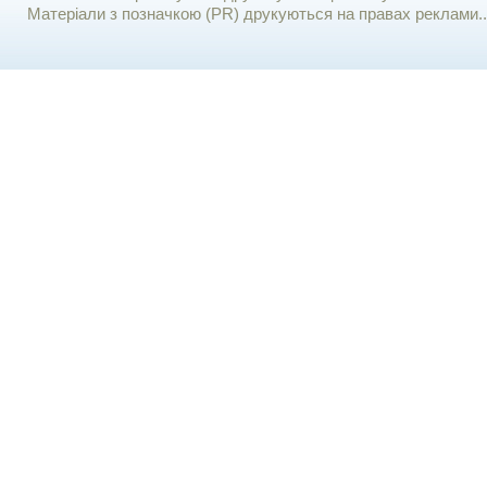
Матеріали з позначкою (PR) друкуються на правах реклами..