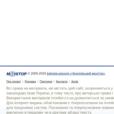
© 2005-2026
Інформ-агенція «Чернігівський монітор»
Про проект
|
Реклама
|
Партнери
|
Контакти
|
Архів
Всі права на матеріали, які містить цей сайт, охороняються у 
законодавством України, в тому числі, про авторське право і 
Використання матерiалiв monitor.cn.ua дозволяється за умов
Для iнтернет-видань обов'язковим є гiперпосилання на monito
для пошукових систем. Посилання та гіперпосилання повинні
виключно в першому чи в другому абзаці тексту.