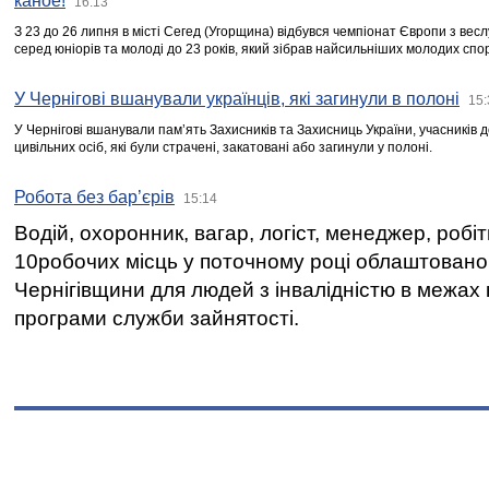
каное!
16:13
З 23 до 26 липня в місті Сегед (Угорщина) відбувся чемпіонат Європи з вес
серед юніорів та молоді до 23 років, який зібрав найсильніших молодих спо
У Чернігові вшанували українців, які загинули в полоні
15:
У Чернігові вшанували пам’ять Захисників та Захисниць України, учасників
цивільних осіб, які були страчені, закатовані або загинули у полоні.
Робота без бар’єрів
15:14
Водій, охоронник, вагар, логіст, менеджер, робі
10робочих місць у поточному році облаштован
Чернігівщини для людей з інвалідністю в межах
програми служби зайнятості.