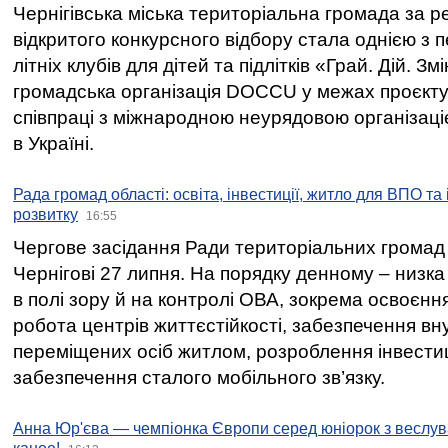
Чернігівська міська територіальна громада за 
відкритого конкурсного відбору стала однією з
літніх клубів для дітей та підлітків «Грай. Дій. З
громадська організація DOCCU у межах проєкту 
співпраці з міжнародною неурядовою організаціє
в Україні.
Рада громад області: освіта, інвестиції, житло для ВПО та
розвитку
16:55
Чергове засідання Ради територіальних громад 
Чернігові 27 липня. На порядку денному – низка
в полі зору й на контролі ОВА, зокрема освоєння
робота центрів життєстійкості, забезпечення вн
переміщених осіб житлом, розроблення інвестиц
забезпечення сталого мобільного зв’язку.
Анна Юр'єва — чемпіонка Європи серед юніорок з веслув