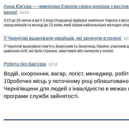
Анна Юр'єва — чемпіонка Європи серед юніорок з веслув
каное!
16:13
З 23 до 26 липня в місті Сегед (Угорщина) відбувся чемпіонат Європи з вес
серед юніорів та молоді до 23 років, який зібрав найсильніших молодих спо
У Чернігові вшанували українців, які загинули в полоні
15:
У Чернігові вшанували пам’ять Захисників та Захисниць України, учасників
цивільних осіб, які були страчені, закатовані або загинули у полоні.
Робота без бар’єрів
15:14
Водій, охоронник, вагар, логіст, менеджер, робі
10робочих місць у поточному році облаштован
Чернігівщини для людей з інвалідністю в межах
програми служби зайнятості.