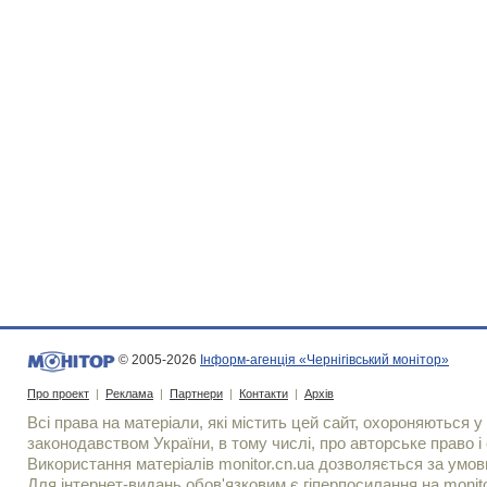
© 2005-2026
Інформ-агенція «Чернігівський монітор»
Про проект
|
Реклама
|
Партнери
|
Контакти
|
Архів
Всі права на матеріали, які містить цей сайт, охороняються у 
законодавством України, в тому числі, про авторське право і 
Використання матерiалiв monitor.cn.ua дозволяється за умов
Для iнтернет-видань обов'язковим є гiперпосилання на monito