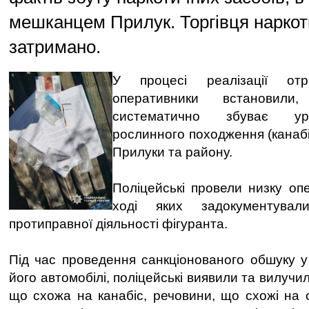
мешканцем Прилук. Торгівця нарко
затримано.
У процесі реалізації отр
оперативники встановил
систематично збуває ур
рослинного походження (канабіс
Прилуки та району.
Поліцейські провели низку опе
ході яких задокументувал
протиправної діяльності фігуранта.
Під час проведення санкціонованого обшуку у 
його автомобілі, поліцейські виявили та вилучи
що схожа на канабіс, речовини, що схожі на 