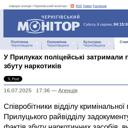
Інформ-агенція «Чернігівський монітор»:
RSS
Twitter
Facebook
Інформ-агенція
«Чернігівський монітор»
04:15:0
Субота, 8 серпня,
Політична
Економічна
Культурна
Стил
Чернігівщина
Чернігівщина
Чернігівщина
У Прилуках поліцейські затримали 
збуту наркотиків
16.07.2025 17:36
—
Агенцiя
Співробітники відділу кримінальної п
Прилуцького райвідділу задокумент
фактів збуту наркотичних засобів, 