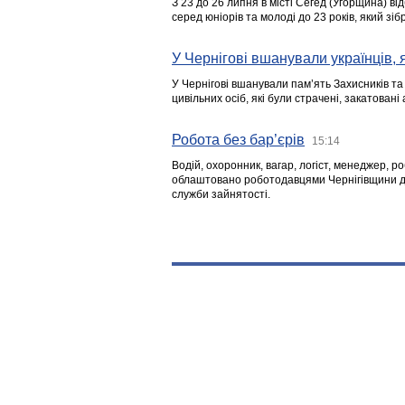
З 23 до 26 липня в місті Сегед (Угорщина) в
серед юніорів та молоді до 23 років, який з
У Чернігові вшанували українців, я
У Чернігові вшанували пам’ять Захисників т
цивільних осіб, які були страчені, закатовані
Робота без бар’єрів
15:14
Водій, охоронник, вагар, логіст, менеджер, 
облаштовано роботодавцями Чернігівщини дл
служби зайнятості.