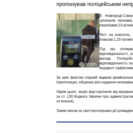
пропонував поліцейським непр
В Новгороді-Сівер
зупинили легковик
перебував 23-річний
Тест на алкоголь,
показав 1,20 промі
Під час спілкув
відповідальності,
вигоди. Поліцей
відповідальність за
Інцидент зафіксова
За цим фактом слідчий відкрив кримінальне
(пропозиція, обіцянка або надання неправомі
Окрім цього, водія відсторонили від керув
за ст. 130 Кодексу України про адміністра
сп’яніння).
Таким чином за свої протиправні дії громадян