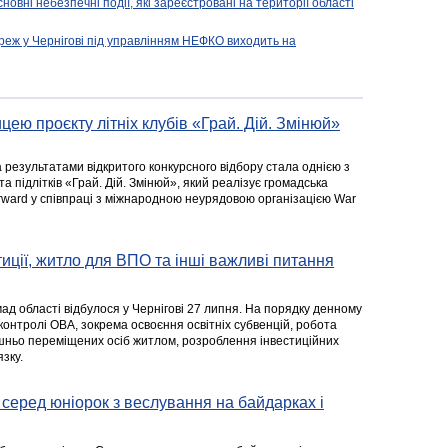
новні небезпечні події, які зареєстровані на території області
реж у Чернігові під управлінням НЕФКО виходить на
цею проєкту літніх клубів «Грай. Дій. Змінюй»
а результатами відкритого конкурсного відбору стала однією з
та підлітків «Грай. Дій. Змінюй», який реалізує громадська
rward у співпраці з міжнародною неурядовою організацією War
стиції, житло для ВПО та інші важливі питання
ад області відбулося у Чернігові 27 липня. На порядку денному
 контролі ОВА, зокрема освоєння освітніх субвенцій, робота
ішньо переміщених осіб житлом, розроблення інвестиційних
зку.
серед юніорок з веслування на байдарках і