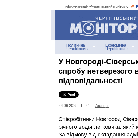
Інформ-агенція «Чернігівський монітор»:
Інформ-агенція
«Чернігівський монітор»
Політична
Економічна
Чернігівщина
Чернігівщина
У Новгороді-Сіверсь
спробу нетверезого в
відповідальності
24.06.2025 16:41
—
Агенцiя
Співробітники Новгород-Сіверс
річного водія легковика, який
За відмову від складання адм