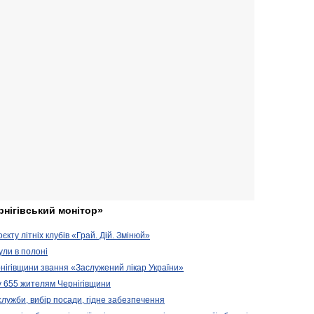
рнігівський монітор»
кту літніх клубів «Грай. Дій. Змінюй»
ули в полоні
нігівщини звання «Заслужений лікар України»
у 655 жителям Чернігівщини
 служби, вибір посади, гідне забезпечення