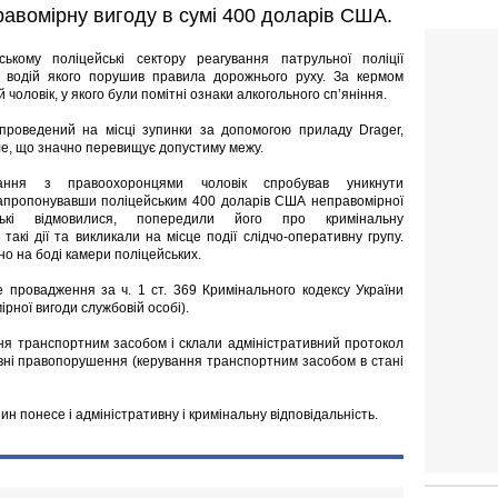
авомірну вигоду в сумі 400 доларів США.
ському поліцейські сектору реагування патрульної поліції
, водій якого порушив правила дорожнього руху. За кермом
 чоловік, у якого були помітні ознаки алкогольного сп’яніння.
 проведений на місці зупинки за допомогою приладу Drager,
ле, що значно перевищує допустиму межу.
ання з правоохоронцями чоловік спробував уникнути
 запропонувавши поліцейським 400 доларів США неправомірної
ські відмовилися, попередили його про кримінальну
 такі дії та викликали на місце події слідчо-оперативну групу.
но на боді камери поліцейських.
 провадження за ч. 1 ст. 369 Кримінального кодексу України
рної вигоди службовій особі).
ання транспортним засобом і склали адміністративний протокол
тивні правопорушення (керування транспортним засобом в стані
ин понесе і адміністративну і кримінальну відповідальність.