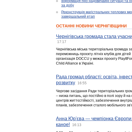
Інформація про надзвичайні ситуації та ос
за добу
Реконструкція магістральних теплових ме
завершальний етап
ОСТАННІ НОВИНИ ЧЕРНІГІВЩИНИ
Чернігівська громада стала учасни
17:17
Чернігівська міська територіальна громада з
переможниць проєкту літніх клубів для дітей 
організація DOCCU у межах проєкту PlayItFo
Child Alliance в Україні.
Рада громад області: освіта, інве
розвитку
16:55
Чергове засідання Ради територіальних гром
– низка питань, що постійно в полі зору й на
центрів життєстійкості, забезпечення внутр
планів, забезпечення сталого мобільного зв’я
Анна Юр'єва — чемпіонка Європи 
каное!
16:13