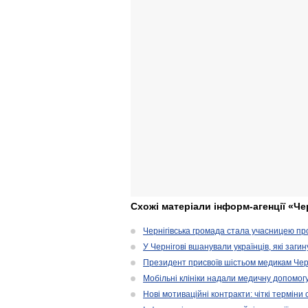
Схожі матеріали інформ-агенції «Че
Чернігівська громада стала учасницею проє
У Чернігові вшанували українців, які загин
Президент присвоїв шістьом медикам Чер
Мобільні клініки надали медичну допомог
Нові мотиваційні контракти: чіткі терміни