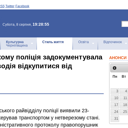
RSS
Twitter
Facebook
19:28:55
Субота, 8 серпня,
Культурна
Стиль життя
Освіта
Відпочинок
Чернігівщина
кому поліція задокументувала
АНОНСИ 
одія відкупитися від
Пн
Вт
3
4
10
11
17
18
ького райвідділу поліції виявили 23-
24
25
 керував транспортом у нетверезому стані.
31
іністративного протоколу правопорушник