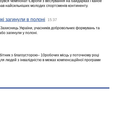
ідбувся чемпіонат Європи з веслування на байдарках і каное
ібрав найсильніших молодих спортсменів континенту.
кі загинули в полоні
15:37
а Захисниць України, учасників добровольчих формувань та
 або загинули у полоні.
робітник з благоусторою– 10робочих місць у поточному році
я людей з інвалідністю в межах компенсаційної програми