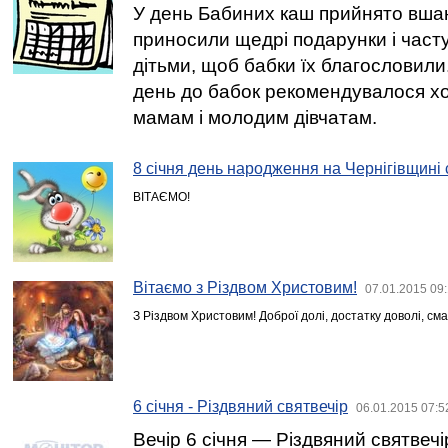
У день Бабиних каш прийнято вшан
приносили щедрі подарунки і част
дітьми, щоб бабки їх благословили
день до бабок рекомендувалося х
мамам і молодим дівчатам.
8 січня день народження на Чернігівщині
ВІТАЄМО!
Вітаємо з Різдвом Христовим!
07.01.2015 09
З Різдвом Христовим! Доброї долі, достатку доволі, cмач
6 січня - Різдвяний святвечір
06.01.2015 07:5
Вечір 6 січня — Різдвяний святвечі