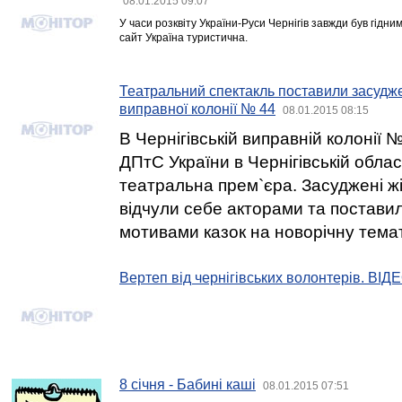
08.01.2015 09:07
У часи розквіту України-Руси Чернігів завжди був гідн
сайт Україна туристична.
Театральний спектакль поставили засуджен
виправної колонії № 44
08.01.2015 08:15
В Чернігівській виправній колонії 
ДПтС України в Чернігівській облас
театральна прем`єра. Засуджені жі
відчули себе акторами та поставил
мотивами казок на новорічну темат
Вертеп від чернігівських волонтерів. ВІД
8 січня - Бабині каші
08.01.2015 07:51