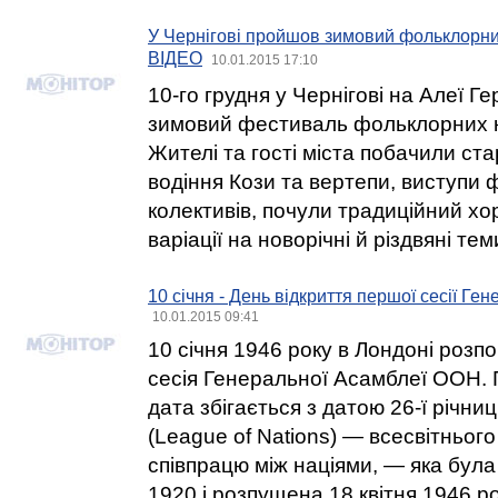
У Чернігові пройшов зимовий фольклорни
ВІДЕО
10.01.2015 17:10
10-го грудня у Чернігові на Алеї Г
зимовий фестиваль фольклорних к
Жителі та гості міста побачили ст
водіння Кози та вертепи, виступи
колективів, почули традиційний хор
варіації на новорічні й різдвяні тем
10 січня - День відкриття першої сесії Г
10.01.2015 09:41
10 січня 1946 року в Лондоні роз
сесія Генеральної Асамблеї ООН. 
дата збігається з датою 26-ї річниц
(League of Nations) — всесвітнього
співпрацю між націями, — яка була
1920 і розпущена 18 квітня 1946 року