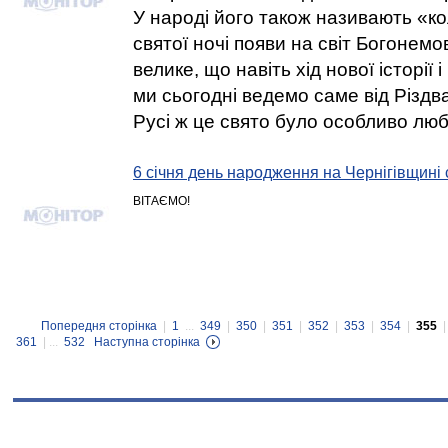
У народі його також називають «к
святої ночі появи на світ Богонем
велике, що навіть хід нової історії
ми сьогодні ведемо саме від Різдв
Русі ж це свято було особливо лю
6 січня день народження на Чернігівщині
ВІТАЄМО!
Попередня сторінка
|
1
...
349
|
350
|
351
|
352
|
353
|
354
|
355
361
| ...
532
Наступна сторінка