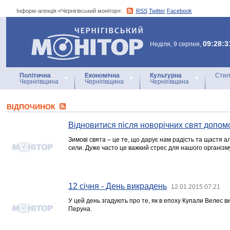
Інформ-агенція «Чернігівський монітор»:
RSS
Twitter
Facebook
Інформ-агенція
«Чернігівський монітор»
09:28:3
Неділя, 9 серпня,
Політична
Економічна
Культурна
Стил
Чернігівщина
Чернігівщина
Чернігівщина
ВІДПОЧИНОК
Відновитися після новорічних свят допом
Зимові свята – це те, що дарує нам радість та щастя а
сили. Дуже часто це важкий стрес для нашого організм
12 січня - День викрадень
12.01.2015 07:21
У цей день згадують про те, як в епоху Купали Велес 
Перуна.