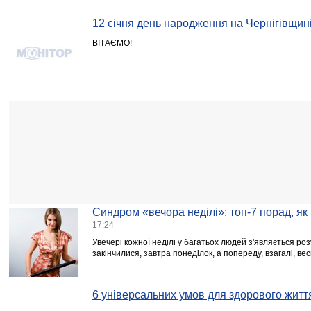
12 січня день народження на Чернігівщин
ВІТАЄМО!
Синдром «вечора неділі»: топ-7 порад, як
17:24
Увечері кожної неділі у багатьох людей з'являється ро
закінчилися, завтра понеділок, а попереду, взагалі, ве
6 універсальних умов для здорового житт