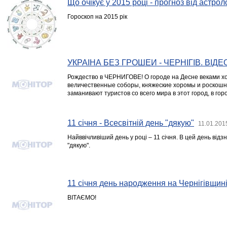
Що очікує у 2015 році - прогноз від астрол
Гороскоп на 2015 рік
УКРАЇНА БЕЗ ГРОШЕЙ - ЧЕРНІГІВ. ВІДЕ
Рождество в ЧЕРНИГОВЕ! О городе на Десне веками хо
величественные соборы, княжеские хоромы и роскошн
заманивают туристов со всего мира в этот город, в горо
11 січня - Всесвітній день "дякую"
11.01.201
Найввічливіший день у році – 11 січня. В цей день відз
"дякую".
11 січня день народження на Чернігівщин
ВІТАЄМО!