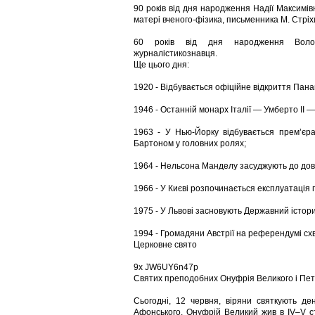
90 років від дня народження Надії Максимівни
матері вченого-фізика, письменника М. Стріх
60 років від дня народження Володи
журналістикознавця.
Ще цього дня:
1920 - Відбувається офіційне відкриття Пана
1946 - Останній монарх Італії — Умберто II —
1963 - У Нью-Йорку відбувається прем’єра
Бартоном у головних ролях;
1964 - Нельсона Манделу засуджують до дові
1966 - У Києві розпочинається експлуатація 
1975 - У Львові засновують Державний істори
1994 - Громадяни Австрії на референдумі сх
Церковне свято
9x JW6UY6n47p
Святих преподобних Онуфрія Великого і Пет
Сьогодні, 12 червня, віряни святкують д
Афонського. Онуфрій Великий жив в IV–V ст