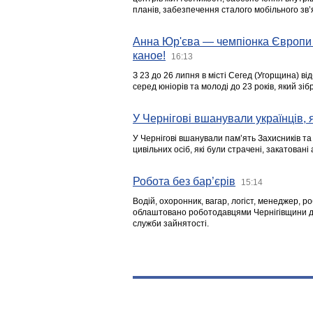
планів, забезпечення сталого мобільного зв’я
Анна Юр'єва — чемпіонка Європи 
каное!
16:13
З 23 до 26 липня в місті Сегед (Угорщина) в
серед юніорів та молоді до 23 років, який з
У Чернігові вшанували українців, я
У Чернігові вшанували пам’ять Захисників т
цивільних осіб, які були страчені, закатовані
Робота без бар’єрів
15:14
Водій, охоронник, вагар, логіст, менеджер, 
облаштовано роботодавцями Чернігівщини дл
служби зайнятості.