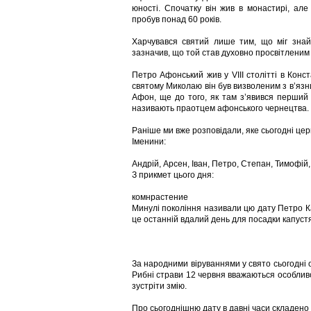
юності. Спочатку він жив в монастирі, але
пробув понад 60 років.
Харчувався святий лише тим, що міг знайт
зазначив, що той став духовно просвітлени
Петро Афонський жив у VIII столітті в Конс
святому Миколаю він був визволеним з в’язни
Афон, ще до того, як там з’явився перший 
називають праотцем афонського чернецтва. По
Раніше ми вже розповідали, яке сьогодні цер
Іменини:
Андрій, Арсен, Іван, Петро, Степан, Тимофій,
З прикмет цього дня:
комнрастение
Минулі покоління називали цю дату Петро Ка
це останній вдалий день для посадки капустя
За народними віруваннями у свято сьогодні 
Рибні страви 12 червня вважаються особливо
зустріти змію.
Про сьогоднішню дату в давні часи складено