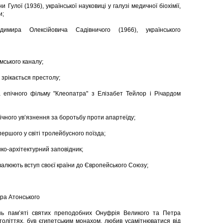
 Гулої (1936), української науковиці у галузі медичної біохімії,
и;
мира Олексійовича Садівничого (1966), українського
мського каналу;
 зрікається престолу;
 епічного фільму "Клеопатра" з Елізабет Тейлор і Річардом
чного ув’язнення за боротьбу проти апартеїду;
першого у світі тролейбусного поїзда;
ко-архітектурний заповідник;
валюють вступ своєї країни до Європейського Союзу;
ра Атонського
ень пам’яті святих преподобних Онуфрія Великого та Петра
оліттях, був єгипетським монахом, любив усамітнюватися від