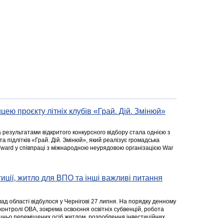
цею проєкту літніх клубів «Грай. Дій. Змінюй»
а результатами відкритого конкурсного відбору стала однією з
та підлітків «Грай. Дій. Змінюй», який реалізує громадська
rward у співпраці з міжнародною неурядовою організацією War
стиції, житло для ВПО та інші важливі питання
ад області відбулося у Чернігові 27 липня. На порядку денному
 контролі ОВА, зокрема освоєння освітніх субвенцій, робота
ішньо переміщених осіб житлом, розроблення інвестиційних