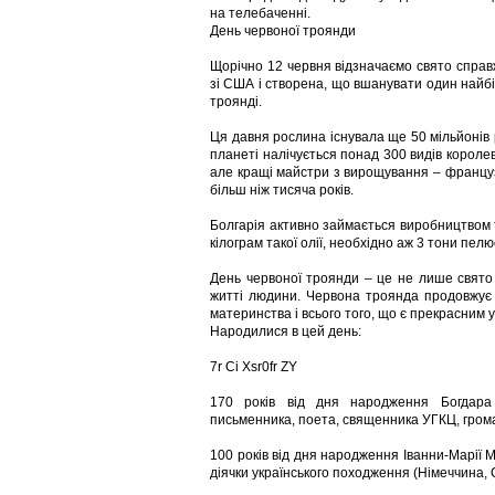
на телебаченні.
День червоної троянди
Щорічно 12 червня відзначаємо свято справж
зі США і створена, що вшанувати один найбіл
троянді.
Ця давня рослина існувала ще 50 мільйонів ро
планеті налічується понад 300 видів короле
але кращі майстри з вирощування – француз
більш ніж тисяча років.
Болгарія активно займається виробництвом т
кілограм такої олії, необхідно аж 3 тони пелю
День червоної троянди – це не лише свято 
житті людини. Червона троянда продовжує
материнства і всього того, що є прекрасним у 
Народилися в цей день:
7r Ci Xsr0fr ZY
170 років від дня народження Богдара (
письменника, поета, священника УГКЦ, грома
100 років від дня народження Іванни-Марії М
діячки українського походження (Німеччина,