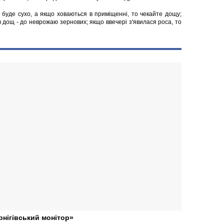
о буде сухо, а якщо ховаються в приміщенні, то чекайте дощу;
ов дощ - до неврожаю зернових; якщо ввечері з'явилася роса, то
рнігівський монітор»