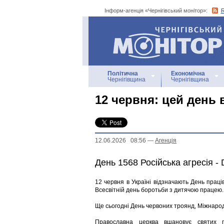
Інформ-агенція «Чернігівський монітор»:
Інформ-агенція
«Чернігівський монітор»
Політична
Економічна
Чернігівщина
Чернігівщина
12 червня: цей день в 
12.06.2026 08:56
—
Агенцiя
День 1568 Російська агресія -
12 червня в Україні відзначають День праці
Всесвітній день боротьби з дитячою працею.
Ще сьогодні День червоних троянд, Міжнаро
Православна церква вшановує святих 