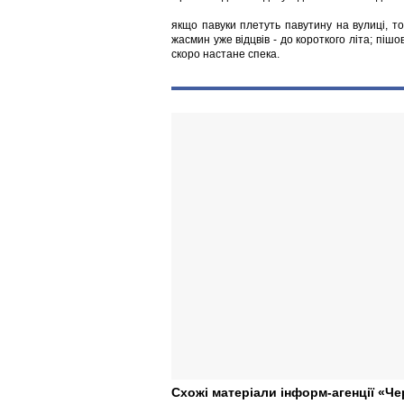
якщо павуки плетуть павутину на вулиці, т
жасмин уже відцвів - до короткого літа; піш
скоро настане спека.
Схожі матеріали інформ-агенції «Че