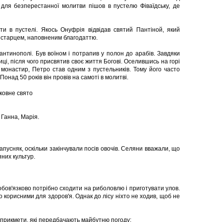
 для безперестанної молитви пішов в пустелю Фіваїдську, де
и в пустелі. Якось Онуфрія відвідав святий Пантіной, який
м старцем, наповненим благодаттю.
тантинополі. Був воїном і потрапив у полон до арабів. Завдяки
ці, після чого присвятив своє життя Богові. Оселившись на горі
монастир, Петро став одним з пустельників. Тому його часто
над 50 років він провів на самоті в молитві.
ковне свято
 Ганна, Марія.
пусняк, оскільки закінчували посів овочів. Селяни вважали, що
них культур.
обов'язково потрібно сходити на риболовлю і приготувати улов.
 корисними для здоров'я. Однак до лісу ніхто не ходив, щоб не
 прикмети, які передбачають майбутню погоду: