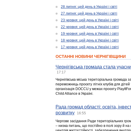
28 липня: цей день в Україні і світі
27 липня: цей день в Україні і світі
23 червня: цей день в Україні і світі
22 червня: цей день в Україні і світі
19 червня: цей день в Україні і світі
18 червня: цей день в Україні і світі
17 червня: цей день в Україні і світі
ОСТАННІ НОВИНИ ЧЕРНІГІВЩИНИ
Чернігівська громада стала учасни
17:17
Чернігівська міська територіальна громада з
переможниць проєкту літніх клубів для дітей 
організація DOCCU у межах проєкту PlayItFo
Child Alliance в Україні.
Рада громад області: освіта, інве
розвитку
16:55
Чергове засідання Ради територіальних гром
– низка питань, що постійно в полі зору й на
центрів життєстійкості, забезпечення внутр