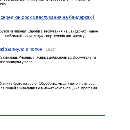
зку.
серед юніорок з веслування на байдарках і
ідбувся чемпіонат Європи з веслування на байдарках і каное
ібрав найсильніших молодих спортсменів континенту.
кі загинули в полоні
15:37
а Захисниць України, учасників добровольчих формувань та
 або загинули у полоні.
робітник з благоусторою– 10робочих місць у поточному році
я людей з інвалідністю в межах компенсаційної програми