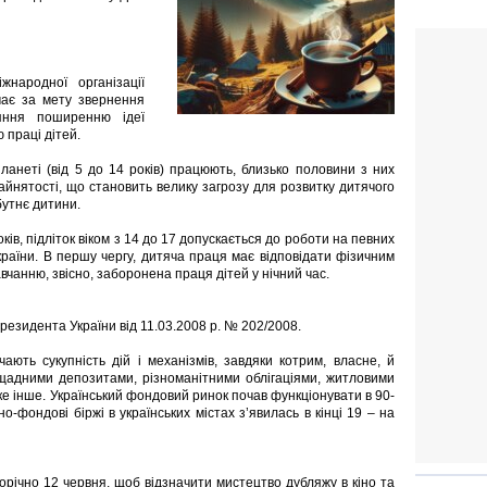
жнародної організації
має за мету звернення
яння поширенню ідеї
 праці дітей.
планеті (від 5 до 14 років) працюють, близько половини з них
айнятості, що становить велику загрозу для розвитку дитячого
бутнє дитини.
в, підліток віком з 14 до 17 допускається до роботи на певних
країни. В першу чергу, дитяча праця має відповідати фізичним
анню, звісно, заборонена праця дітей у нічний час.
резидента України від 11.03.2008 р. № 202/2008.
ють сукупність дій і механізмів, завдяки котрим, власне, й
ощадними депозитами, різноманітними облігаціями, житловими
ке інше. Український фондовий ринок почав функціонувати в 90-
о-фондові біржі в українських містах з’явилась в кінці 19 – на
річно 12 червня, щоб відзначити мистецтво дубляжу в кіно та