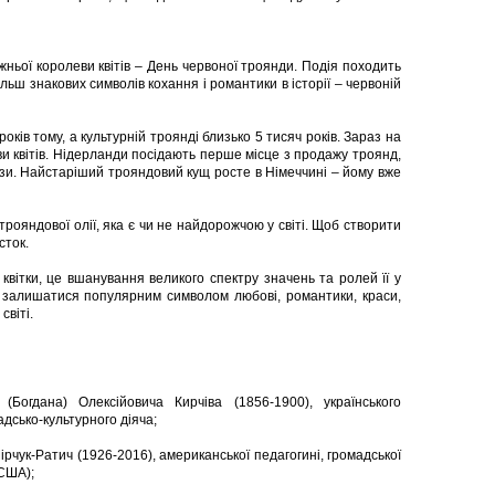
ньої королеви квітів – День червоної троянди. Подія походить
ьш знакових символів кохання і романтики в історії – червоній
ків тому, а культурній троянді близько 5 тисяч років. Зараз на
ви квітів. Нідерланди посідають перше місце з продажу троянд,
и. Найстаріший трояндовий кущ росте в Німеччині – йому вже
рояндової олії, яка є чи не найдорожчою у світі. Щоб створити
сток.
квітки, це вшанування великого спектру значень та ролей її у
 залишатися популярним символом любові, романтики, краси,
світі.
Богдана) Олексійовича Кирчіва (1856-1900), українського
дсько-культурного діяча;
ірчук-Ратич (1926-2016), американської педагогині, громадської
 США);