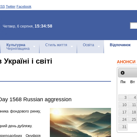
RSS
Twitter
Facebook
15:34:58
Четвер, 6 серпня,
Культурна
Стиль життя
Освіта
Відпочинок
Чернігівщина
Україні і світі
АНОНСИ 
Пн
Вт
3
4
 Day 1568 Russian aggression
10
11
вника фондового ринку,
17
18
24
25
дний день дубляжу.
31
преподобних Онуфрія