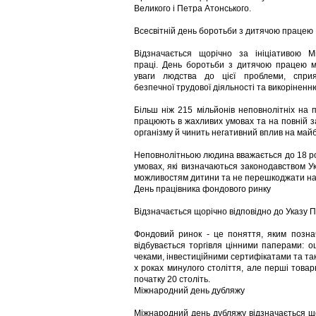
Великого і Петра Атонського.
Всесвітній день боротьби з дитячою працею
Відзначається щорічно за ініціативою Мі
праці. День боротьби з дитячою працею 
уваги людства до цієї проблеми, спри
безпечної трудової діяльності та викоріненню
Більш ніж 215 мільйонів неповнолітніх на 
працюють в жахливих умовах та на повній з
організму й чинить негативний вплив на май
Неповнолітньою людина вважається до 18 рокі
умовах, які визначаються законодавством У
можливостям дитини та не перешкоджати навч
День працівника фондового ринку
Відзначається щорічно відповідно до Указу П
Фондовий ринок - це поняття, яким познача
відбувається торгівля цінними паперами: 
чеками, інвестиційними сертифікатами та та
х роках минулого століття, але перші товарн
початку 20 століть.
Міжнародний день дубляжу
Міжнародний день дубляжу відзначається що