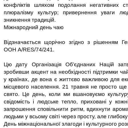
конфліктів шляхом подолання негативних ст
плюралізму культур; привернення уваги л
зникнення традицій.
Міжнародний день чаю
Відзначається щорічно згідно з рішенням Ге
ООН A/RES/74/241.
Цю дату Організація Об’єднаних Націй зат
зробивши акцент на необхідності підтримки чай
у країнах, де вона є життєво важливою для ек
місцевого населення. 21 травня не просто ще
свято. Це день, коли ми вшановуємо культуру
свідомість і людське тепло, приховані у кожн
запрошення сповільнити ритм, вдихнути аромат 
людьми у всьому світі через просту, але глибоку
День міжнаціональної злагоди і культурного роз