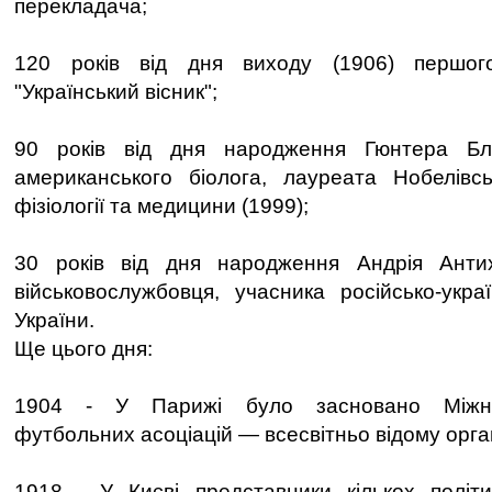
перекладача;
120 років від дня виходу (1906) першо
"Український вісник";
90 років від дня народження Гюнтера Бло
американського біолога, лауреата Нобелівсь
фізіології та медицини (1999);
30 років від дня народження Андрія Антих
військовослужбовця, учасника російсько-украї
України.
Ще цього дня:
1904 - У Парижі було засновано Міжн
футбольних асоціацій — всесвітньо відому орга
1918 - У Києві представники кількох політ