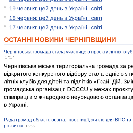
19 червня: цей день в Україні і світі
18 червня: цей день в Україні і світі
17 червня: цей день в Україні і світі
ОСТАННІ НОВИНИ ЧЕРНІГІВЩИНИ
Чернігівська громада стала учасницею проєкту літніх клуб
17:17
Чернігівська міська територіальна громада за 
відкритого конкурсного відбору стала однією з
літніх клубів для дітей та підлітків «Грай. Дій. З
громадська організація DOCCU у межах проєкту 
співпраці з міжнародною неурядовою організаціє
в Україні.
Рада громад області: освіта, інвестиції, житло для ВПО та
розвитку
16:55