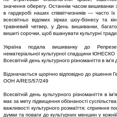
значення оберегу. Останнім часом вишиванки 
в гардеробі наших співвітчизників — часто ї
всесвітньо відомих зірках шоу-бізнесу та кі
травневий четвер, у День вишиванки, багато
вишиті сорочки, щоб вшанувати культурні традиц
Україна подала вишиванку до Репрезен
нематеріальної культурної спадщини ЮНЕСКО
Всесвітній день культурного різноманіття в ім’я 
Відзначається щорічно відповідно до рішення 
ООН A/RES/57/249
Всесвітній день культурного різноманіття в ім’
має за мету підвищення обізнаності суспільства
важливості культурного розмаїття; сприяння п
думки та поваги до культурних меншин у кожні