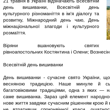
21 травня в Україні відзначають Всесвітній
день вишиванки, Всесвітній день
культурного різноманіття в ім’я діалогу та
розвитку, Міжнародний день чаю, День
міжнаціональної злагоди і культурного
розмаїття.
Віряни вшановують святих
рівноапостольних Костянтина і Олени; Вознесін
Всесвітній день вишиванки
День вишиванки - сучасне свято України, щ
весняною традицією. Наше минуле й сьо
багатовіковими традиціями, одна з яких — н
саме вишиванка. Зараз цей елемент народно
нове життя завдяки сучасним рішенням крою й 
не втративши споконвічної краси, ошатнос