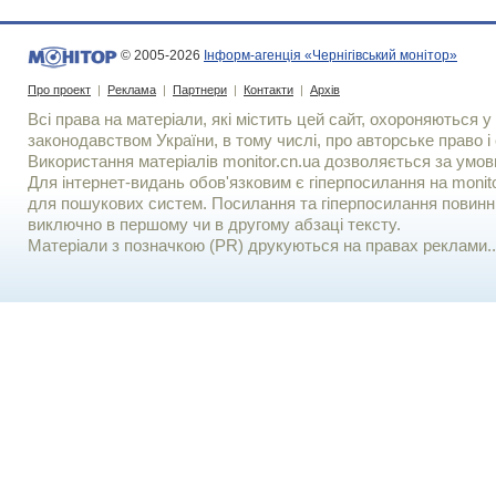
© 2005-2026
Інформ-агенція «Чернігівський монітор»
Про проект
|
Реклама
|
Партнери
|
Контакти
|
Архів
Всі права на матеріали, які містить цей сайт, охороняються у 
законодавством України, в тому числі, про авторське право і 
Використання матерiалiв monitor.cn.ua дозволяється за умов
Для iнтернет-видань обов'язковим є гiперпосилання на monito
для пошукових систем. Посилання та гіперпосилання повинні
виключно в першому чи в другому абзаці тексту.
Матеріали з позначкою (PR) друкуються на правах реклами..