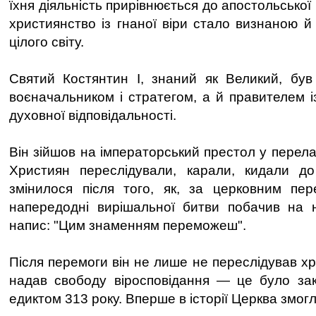
їхня діяльність прирівнюється до апостольської 
християнство із гнаної віри стало визнаною й
цілого світу.
Святий Костянтин І, знаний як Великий, бу
воєначальником і стратегом, а й правителем і
духовної відповідальності.
Він зійшов на імператорський престол у перела
Християн переслідували, карали, кидали до
змінилося після того, як, за церковним пер
напередодні вирішальної битви побачив на н
напис: "Цим знаменням переможеш".
Після перемоги він не лише не переслідував хр
надав свободу віросповідання — це було зак
едиктом 313 року. Вперше в історії Церква змогл