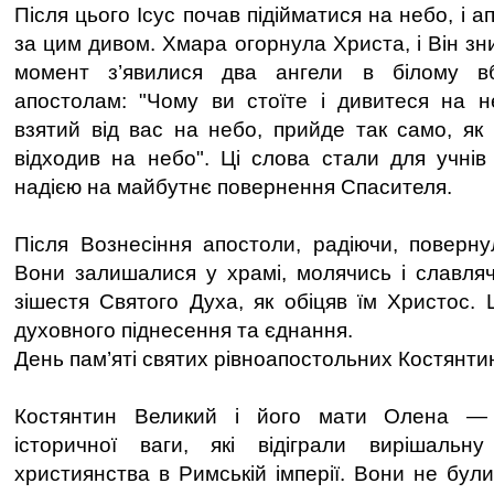
Після цього Ісус почав підійматися на небо, і 
за цим дивом. Хмара огорнула Христа, і Він зни
момент з’явилися два ангели в білому вб
апостолам: "Чому ви стоїте і дивитеся на н
взятий від вас на небо, прийде так само, як
відходив на небо". Ці слова стали для учнів
надією на майбутнє повернення Спасителя.
Після Вознесіння апостоли, радіючи, поверн
Вони залишалися у храмі, молячись і славляч
зішестя Святого Духа, як обіцяв їм Христос. 
духовного піднесення та єднання.
День пам’яті святих рівноапостольних Костянти
Костянтин Великий і його мати Олена — п
історичної ваги, які відіграли вирішаль
християнства в Римській імперії. Вони не бул