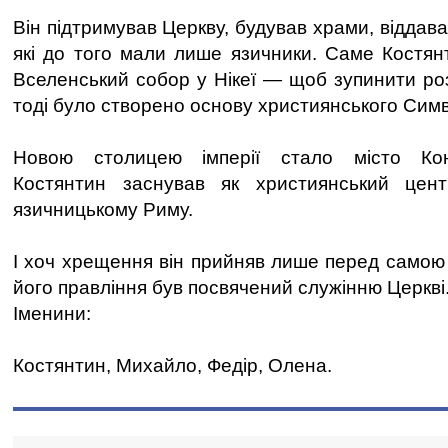
Він підтримував Церкву, будував храми, віддав
які до того мали лише язичники. Саме Костя
Вселенський собор у Нікеї — щоб зупинити роз
тоді було створено основу християнського Симв
Новою столицею імперії стало місто Кон
Костянтин заснував як християнський цен
язичницькому Риму.
І хоч хрещення він прийняв лише перед самою
його правління був посвячений служінню Церкві
Іменини:
Костянтин, Михайло, Федір, Олена.