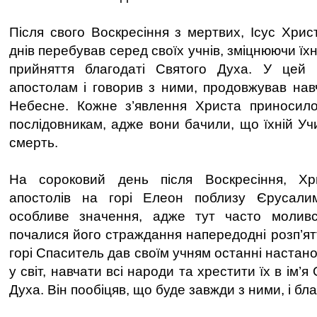
Після свого Воскресіння з мертвих, Ісус Хрис
днів перебував серед своїх учнів, зміцнюючи їх
прийняття благодаті Святого Духа. У цей 
апостолам і говорив з ними, продовжував нав
Небесне. Кожне з’явлення Христа приносило 
послідовникам, адже вони бачили, що їхній Уч
смерть.
На сороковий день після Воскресіння, Хр
апостолів на горі Елеон поблизу Єрусали
особливе значення, адже тут часто моливс
почалися його страждання напередодні розп’ят
горі Спаситель дав своїм учням останні настано
у світ, навчати всі народи та хрестити їх в ім’я
Духа. Він пообіцяв, що буде завжди з ними, і бла