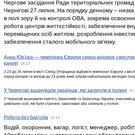
Чергове засідання Ради територіальних громад 
Чернігові 27 липня. На порядку денному – низка
в полі зору й на контролі ОВА, зокрема освоєння
робота центрів життєстійкості, забезпечення вн
переміщених осіб житлом, розроблення інвестиц
забезпечення сталого мобільного зв’язку.
Анна Юр'єва — чемпіонка Європи серед юніорок з веслув
каное!
16:13
З 23 до 26 липня в місті Сегед (Угорщина) відбувся чемпіонат Європи з вес
серед юніорів та молоді до 23 років, який зібрав найсильніших молодих спо
У Чернігові вшанували українців, які загинули в полоні
15:
У Чернігові вшанували пам’ять Захисників та Захисниць України, учасників
цивільних осіб, які були страчені, закатовані або загинули у полоні.
Робота без бар’єрів
15:14
Водій, охоронник, вагар, логіст, менеджер, робі