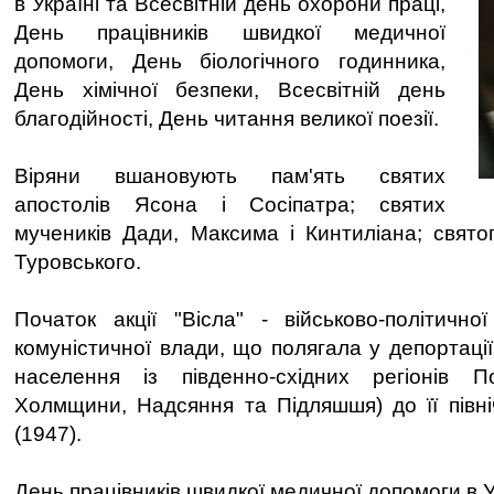
в Україні та Всесвітній день охорони праці,
День працівників швидкої медичної
допомоги, День біологічного годинника,
День хімічної безпеки, Всесвітній день
благодійності, День читання великої поезії.
Віряни вшановують пам'ять святих
апостолів Ясона і Сосіпатра; святих
мучеників Дади, Максима і Кинтиліана; свято
Туровського.
Початок акції "Вісла" - військово-політичної
комуністичної влади, що полягала у депортації
населення із південно-східних регіонів П
Холмщини, Надсяння та Підляшшя) до її півні
(1947).
День працівників швидкої медичної допомоги в У