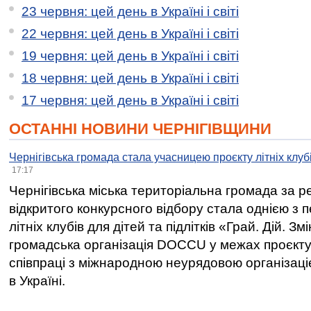
23 червня: цей день в Україні і світі
22 червня: цей день в Україні і світі
19 червня: цей день в Україні і світі
18 червня: цей день в Україні і світі
17 червня: цей день в Україні і світі
ОСТАННІ НОВИНИ ЧЕРНІГІВЩИНИ
Чернігівська громада стала учасницею проєкту літніх клуб
17:17
Чернігівська міська територіальна громада за 
відкритого конкурсного відбору стала однією з
літніх клубів для дітей та підлітків «Грай. Дій. З
громадська організація DOCCU у межах проєкту 
співпраці з міжнародною неурядовою організаціє
в Україні.