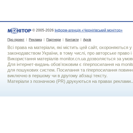
© 2005-2026
Інформ-агенція «Чернігівський монітор»
Про проект
|
Реклама
|
Партнери
|
Контакти
|
Архів
Всі права на матеріали, які містить цей сайт, охороняються у 
законодавством України, в тому числі, про авторське право і 
Використання матерiалiв monitor.cn.ua дозволяється за умов
Для iнтернет-видань обов'язковим є гiперпосилання на monito
для пошукових систем. Посилання та гіперпосилання повинні
виключно в першому чи в другому абзаці тексту.
Матеріали з позначкою (PR) друкуються на правах реклами..