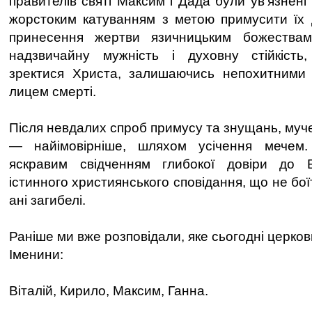
правителів святі Максим і Дада були ув’язнені
жорстоким катуванням з метою примусити їх 
принесення жертви язичницьким божествам
надзвичайну мужність і духовну стійкість,
зректися Христа, залишаючись непохитними у
лицем смерті.
Після невдалих спроб примусу та знущань, муч
— найімовірніше, шляхом усічення мечем.
яскравим свідченням глибокої довіри до 
істинного християнського сповідання, що не бої
ані загибелі.
Раніше ми вже розповідали, яке сьогодні церков
Іменини:
Віталій, Кирило, Максим, Ганна.