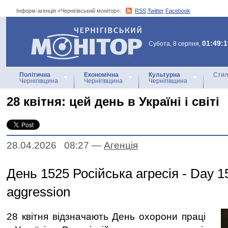
Інформ-агенція «Чернігівський монітор»:
RSS
Twitter
Facebook
Інформ-агенція
«Чернігівський монітор»
01:49:1
Субота, 8 серпня,
Політична
Економічна
Культурна
Стил
Чернігівщина
Чернігівщина
Чернігівщина
28 квітня: цей день в Україні і світі
28.04.2026 08:27
—
Агенцiя
День 1525 Російська агресія - Day 1
aggression
28 квітня відзначають День охорони праці