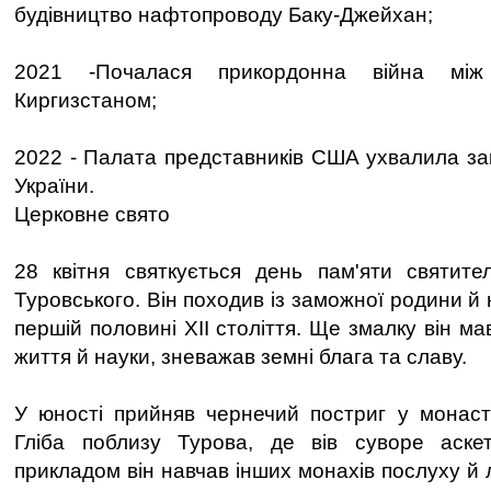
будівництво нафтопроводу Баку-Джейхан;
2021 -Почалася прикордонна війна між
Киргизстаном;
2022 - Палата представників США ухвалила зак
України.
Церковне свято
28 квітня святкується день пам'яти святите
Туровського. Він походив із заможної родини й 
першій половині XII століття. Ще змалку він ма
життя й науки, зневажав земні блага та славу.
У юності прийняв чернечий постриг у монаст
Гліба поблизу Турова, де вів суворе аске
прикладом він навчав інших монахів послуху й л