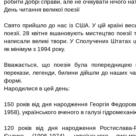
робити добрі справи, але не очікувати нічого на
День читання великої поезії
Свято прийшло до нас із США. У цій країні вес
поезії. 28 квітня вшановують мистецтво поезії т
написали великі твори. У Сполучених Штатах ц
як мінімум з 1994 року.
Вважається, що поезія була попередницею п
перекази, легенди, билини дійшли до наших ча
формі.
Народилися в цей день:
150 років від дня народження Георгія Федоров
1958), українського вченого в галузі гідромехані
120 років від дня народження Ростислава
Єндика (1906-1974), українського письме