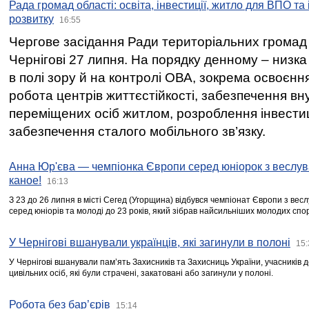
Рада громад області: освіта, інвестиції, житло для ВПО та
розвитку
16:55
Чергове засідання Ради територіальних громад 
Чернігові 27 липня. На порядку денному – низка
в полі зору й на контролі ОВА, зокрема освоєння
робота центрів життєстійкості, забезпечення вн
переміщених осіб житлом, розроблення інвестиц
забезпечення сталого мобільного зв’язку.
Анна Юр'єва — чемпіонка Європи серед юніорок з веслув
каное!
16:13
З 23 до 26 липня в місті Сегед (Угорщина) відбувся чемпіонат Європи з вес
серед юніорів та молоді до 23 років, який зібрав найсильніших молодих спо
У Чернігові вшанували українців, які загинули в полоні
15:
У Чернігові вшанували пам’ять Захисників та Захисниць України, учасників
цивільних осіб, які були страчені, закатовані або загинули у полоні.
Робота без бар’єрів
15:14