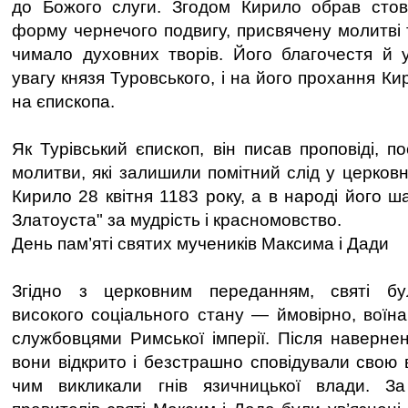
до Божого слуги. Згодом Кирило обрав стов
форму чернечого подвигу, присвячену молитві 
чимало духовних творів. Його благочестя й 
увагу князя Туровського, і на його прохання К
на єпископа.
Як Турівський єпископ, він писав проповіді, п
молитви, які залишили помітний слід у церковн
Кирило 28 квітня 1183 року, а в народі його ш
Златоуста" за мудрість і красномовство.
День пам’яті святих мучеників Максима і Дади
Згідно з церковним переданням, святі бу
високого соціального стану — ймовірно, вої
службовцями Римської імперії. Після наверне
вони відкрито і безстрашно сповідували свою 
чим викликали гнів язичницької влади. З