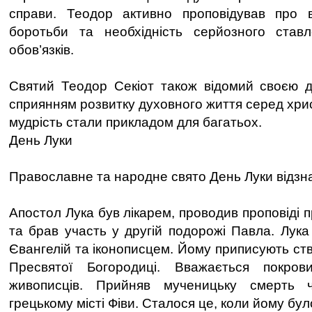
справи. Теодор активно проповідував про в
боротьби та необхідність серйозного ставл
обов’язків.
Святий Теодор Секіот також відомий своєю д
сприянням розвитку духовного життя серед христ
мудрість стали прикладом для багатьох.
День Луки
Православне та народне свято День Луки відзна
Апостол Лука був лікарем, проводив проповіді
та брав участь у другій подорожі Павла. Лука
Євангелій та іконописцем. Йому приписують ст
Пресвятої Богородиці. Вважається покров
живописців. Прийняв мученицьку смерть 
грецькому місті Фіви. Сталося це, коли йому бул