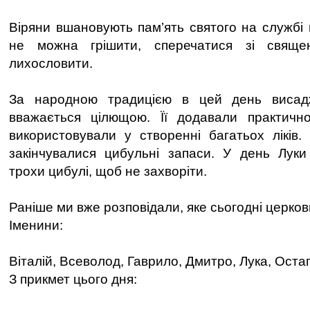
Віряни вшановують пам’ять святого на службі 
не можна грішити, сперечатися зі свяще
лихословити.
За народною традицією в цей день висад
вважається цілющою. Її додавали практичн
використовували у створенні багатьох ліків
закінчувалися цибульні запаси. У день Луки 
трохи цибулі, щоб не захворіти.
Раніше ми вже розповідали, яке сьогодні церков
Іменини:
Віталій, Всеволод, Гаврило, Дмитро, Лука, Остап
З прикмет цього дня: