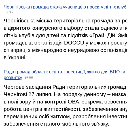
Чернігівська громада стала учасницею проєкту літніх клуб
17:17
Чернігівська міська територіальна громада за 
відкритого конкурсного відбору стала однією з
літніх клубів для дітей та підлітків «Грай. Дій. З
громадська організація DOCCU у межах проєкту 
співпраці з міжнародною неурядовою організаціє
в Україні.
Рада громад області: освіта, інвестиції, житло для ВПО та
розвитку
16:55
Чергове засідання Ради територіальних громад 
Чернігові 27 липня. На порядку денному – низка
в полі зору й на контролі ОВА, зокрема освоєння
робота центрів життєстійкості, забезпечення вн
переміщених осіб житлом, розроблення інвестиц
забезпечення сталого мобільного зв’язку.