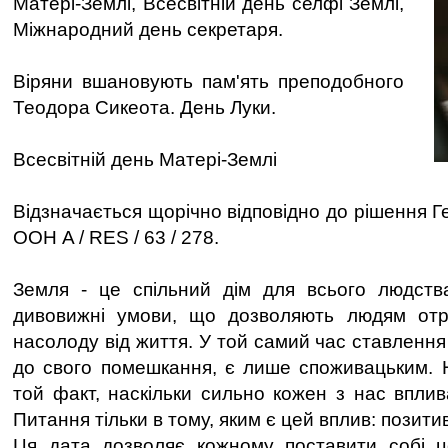
Матері-Землі, Всесвітній день селфі Землі,
Міжнародний день секретаря.
Віряни вшановують пам'ять преподобного
Теодора Сикеота. День Луки.
Всесвітній день Матері-Землі
Відзначається щорічно відповідно до рішення 
ООН A / RES / 63 / 278.
Земля - це спільний дім для всього людства
дивовижні умови, що дозволяють людям отр
насолоду від життя. У той самий час ставлення
до свого помешкання, є лише споживацьким. 
той факт, наскільки сильно кожен з нас вплив
Питання тільки в тому, яким є цей вплив: позит
Ця дата дозволяє кожному поставити собі ц