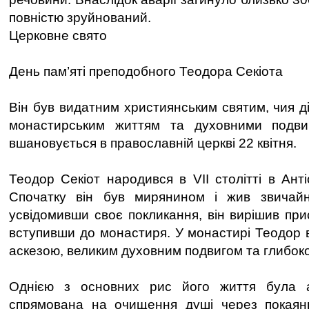
повністю зруйнований.
Церковне свято
День пам’яті преподобного Теодора Секіота
Він був видатним християнським святим, чия ді
монастирським життям та духовними подви
вшановується в православній церкві 22 квітня.
Теодор Секіот народився в VII столітті в Антіо
Спочатку він був мирянином і жив звичай
усвідомивши своє покликання, він вирішив при
вступивши до монастиря. У монастирі Теодор 
аскезою, великим духовним подвигом та глибок
Однією з основних рис його життя була а
спрямована на очищення душі через покаянн