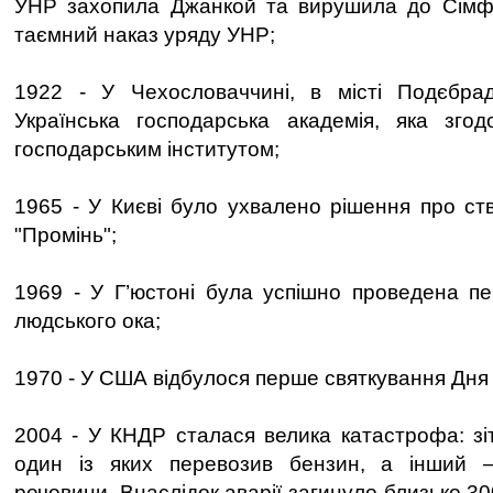
УНР захопила Джанкой та вирушила до Сімф
таємний наказ уряду УНР;
1922 - У Чехословаччині, в місті Подєбра
Українська господарська академія, яка згод
господарським інститутом;
1965 - У Києві було ухвалено рішення про ств
"Промінь";
1969 - У Г’юстоні була успішно проведена п
людського ока;
1970 - У США відбулося перше святкування Дня 
2004 - У КНДР сталася велика катастрофа: зіт
один із яких перевозив бензин, а інший 
речовини. Внаслідок аварії загинуло близько 30