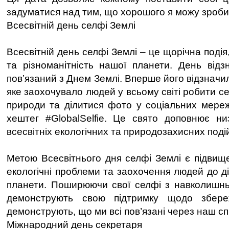
задуматися над тим, що хорошого я можу зробит
Всесвітній день селфі Землі
Всесвітній день селфі Землі – це щорічна подія
та різноманітність нашої планети. День відзн
пов’язаний з Днем Землі. Вперше його відзначи
яке заохочувало людей у всьому світі робити се
природи та ділитися фото у соціальних мере
хештег #GlobalSelfie. Це свято доповнює ни
всесвітніх екологічних та природозахисних поді
Метою Всесвітнього дня селфі Землі є підвище
екологічні проблеми та заохочення людей до д
планети. Поширюючи свої селфі з навколишн
демонструють свою підтримку щодо збере
демонструють, що ми всі пов’язані через наш сп
Міжнародний день секретаря