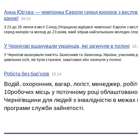
Анна Юр'єва — чемпіонка Європи серед юніорок з веслув
каное!
16:13
З 23 до 26 липня в місті Сегед (Угорщина) відбувся чемпіонат Європи з вес
серед юніорів та молоді до 23 років, який зібрав найсильніших молодих спо
У Чернігові вшанували українців, які загинули в полоні
15:
У Чернігові вшанували пам’ять Захисників та Захисниць України, учасників
цивільних осіб, які були страчені, закатовані або загинули у полоні.
Робота без бар’єрів
15:14
Водій, охоронник, вагар, логіст, менеджер, робі
10робочих місць у поточному році облаштован
Чернігівщини для людей з інвалідністю в межах
програми служби зайнятості.