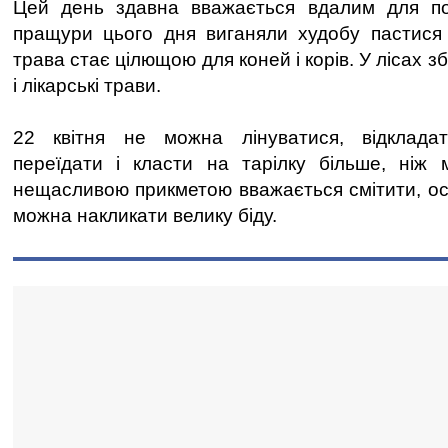
Цей день здавна вважається вдалим для по
пращури цього дня виганяли худобу пастися 
трава стає цілющою для коней і корів. У лісах 
і лікарські трави.
22 квітня не можна лінуватися, відклада
переїдати і класти на тарілку більше, ніж 
нещасливою прикметою вважається смітити, ос
можна накликати велику біду.