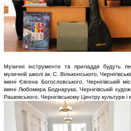
Музичні інструменти та приладдя будуть пер
музичній школі ім. С. Вільконського, Чернігівсь
імені Євгена Богословського, Чернігівській мі
імені Любомира Боднарука, Чернігівській художн
Рашевського, Чернігівському Центру культури і 