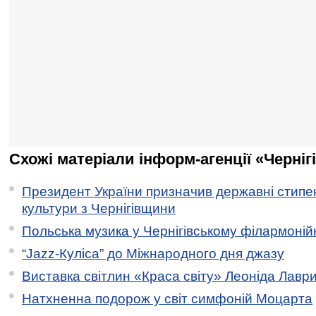
Схожі матеріали інформ-агенції «Черніг
Президент України призначив державні стипен
культури з Чернігівщини
Польська музика у Чернігівському філармоній
“Jazz-Куліса” до Міжнародного дня джазу
Виставка світлин «Краса світу» Леоніда Лавр
Натхненна подорож у світ симфоній Моцарта