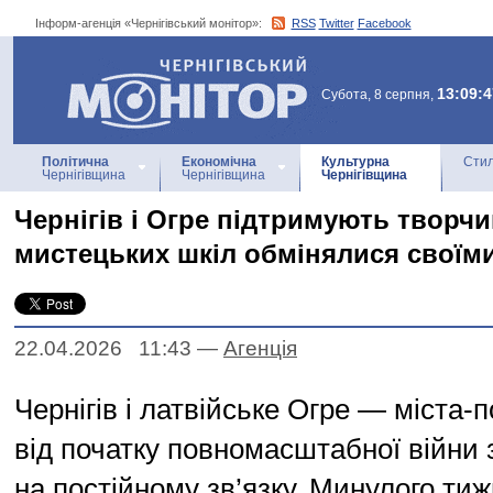
Інформ-агенція «Чернігівський монітор»:
RSS
Twitter
Facebook
Інформ-агенція
«Чернігівський монітор»
13:09:4
Субота, 8 серпня,
Політична
Економічна
Культурна
Стил
Чернігівщина
Чернігівщина
Чернігівщина
Чернігів і Огре підтримують творчий
мистецьких шкіл обмінялися своїм
22.04.2026 11:43
—
Агенцiя
Чернігів і латвійське Огре — міста-п
від початку повномасштабної війни
на постійному зв’язку. Минулого тиж