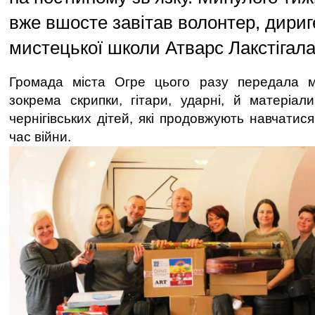
вже вшосте завітав волонтер, дириг
мистецької школи Атварс Лакстігала
Громада міста Огре цього разу передала му
зокрема скрипки, гітари, ударні, й матеріал
чернігівських дітей, які продовжують навчатися
час війни.