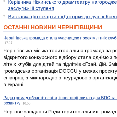
Керівника Ніжинського драмтеатру нагородж
заслуги» ІІІ ступеня
Виставка фотокартин «Доторки до душі» Ксені
ОСТАННІ НОВИНИ ЧЕРНІГІВЩИНИ
Чернігівська громада стала учасницею проєкту літніх клуб
17:17
Чернігівська міська територіальна громада за 
відкритого конкурсного відбору стала однією з
літніх клубів для дітей та підлітків «Грай. Дій. З
громадська організація DOCCU у межах проєкту 
співпраці з міжнародною неурядовою організаціє
в Україні.
Рада громад області: освіта, інвестиції, житло для ВПО та
розвитку
16:55
Чергове засідання Ради територіальних громад 