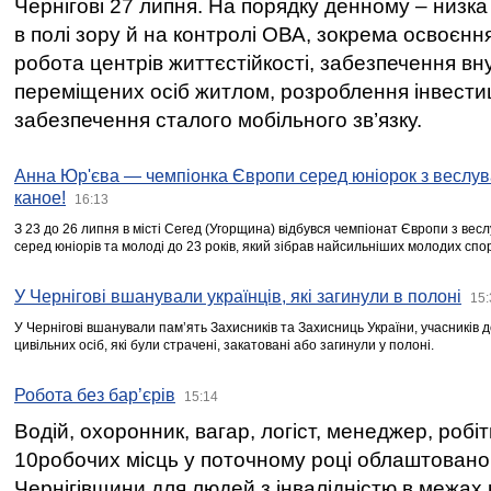
Чернігові 27 липня. На порядку денному – низка
в полі зору й на контролі ОВА, зокрема освоєння
робота центрів життєстійкості, забезпечення вн
переміщених осіб житлом, розроблення інвестиц
забезпечення сталого мобільного зв’язку.
Анна Юр'єва — чемпіонка Європи серед юніорок з веслув
каное!
16:13
З 23 до 26 липня в місті Сегед (Угорщина) відбувся чемпіонат Європи з вес
серед юніорів та молоді до 23 років, який зібрав найсильніших молодих спо
У Чернігові вшанували українців, які загинули в полоні
15:
У Чернігові вшанували пам’ять Захисників та Захисниць України, учасників
цивільних осіб, які були страчені, закатовані або загинули у полоні.
Робота без бар’єрів
15:14
Водій, охоронник, вагар, логіст, менеджер, робі
10робочих місць у поточному році облаштован
Чернігівщини для людей з інвалідністю в межах