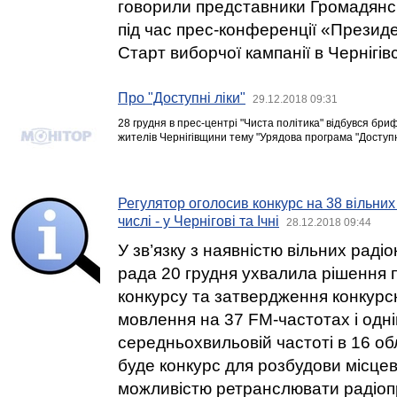
говорили представники Громадян
під час прес-конференції «Президе
Старт виборчої кампанії в Чернігівс
Про "Доступні ліки"
29.12.2018 09:31
28 грудня в прес-центрі "Чиста політика" відбувся бри
жителів Чернігівщини тему "Урядова програма "Доступні
Регулятор оголосив конкурс на 38 вільних 
числі - у Чернігові та Ічні
28.12.2018 09:44
У зв’язку з наявністю вільних раді
рада 20 грудня ухвалила рішення
конкурсу та затвердження конкурс
мовлення на 37 FM-частотах і одні
середньохвильовій частоті в 16 об
буде конкурс для розбудови місцев
можливістю ретранслювати радіоп