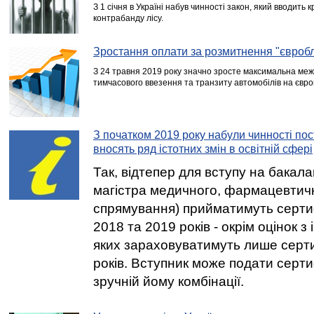
З 1 січня в Україні набув чинності закон, який вводить 
контрабанду лісу.
Зростання оплати за розмитнення "євроб
З 24 травня 2019 року значно зросте максимальна ме
тимчасового ввезення та транзиту автомобілів на єврон
З початком 2019 року набули чинності пос
вносять ряд істотних змін в освітній сфері
Так, відтепер для вступу на бакала
магістра медичного, фармацевтич
спрямування) прийматимуть серти
2018 та 2019 років - окрім оцінок 
яких зараховуватимуть лише серт
років. Вступник може подати серти
зручній йому комбінації.