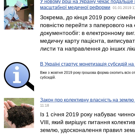
У новому році на Україну чекає подальш
масштабної медичної реформи
01.01.2019 1
Зокрема, до кінця 2019 року сімейні
повністю перейти з паперового на
документообіг: в електронному виг
медичну карту пацієнта, виписуват
листи та направлення до інших ліка
В Україні стартує монетизація субсидій н
Вже з жовтня 2019 року грошова форма охопить всіх от
субсидій.
Закон про колективну власність на землю
11:18
Із 1 січня 2019 року набуває чинно
VIII, який вирішує питання колекти
землю, удосконалення правил зем