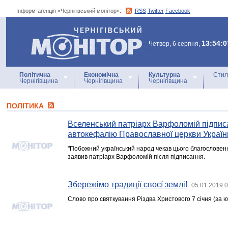
Інформ-агенція «Чернігівський монітор»:
RSS
Twitter
Facebook
Інформ-агенція
«Чернігівський монітор»
13:54:0
Четвер, 6 серпня,
Політична
Економічна
Культурна
Стил
Чернігівщина
Чернігівщина
Чернігівщина
ПОЛІТИКА
Вселенський патріарх Варфоломій підпис
автокефалію Православної церкви Україн
"Побожний український народ чекав цього благословенно
заявив патріарх Варфоломій після підписання.
Збережімо традиції своєї землі!
05.01.2019 0
Слово про святкування Різдва Христового 7 січня (за 