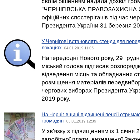
своїм рішенням надала дозвіл гром
"ЧЕРНІГІВСЬКА ПРАВОЗАХИСНА С
офіційних спостерігачів під час че
Президента України 31 березня 20
У Чернігові встановлять стенди для передв
локаціях
04.01.2019 11:05
Напередодні Нового року, 29 грудня
міський голова підписав розпоряд
відведення місць та обладнання ст
розміщення матеріалів передвиборн
чергових виборах Президента Укр
2019 року.
На Чернігівщині підвищені пенсії отримаю
громадян
03.01.2019 12:39
У зв’язку з підвищенням із 1 січня 
заробітної плати, визначеної Зако