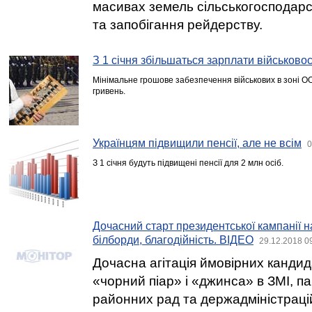
масивах земель сільськогосподар
та запобігання рейдерству.
З 1 січня збільшаться зарплати військово
Мінімальне грошове забезпечення військових в зоні О
гривень.
Українцям підвищили пенсії, але не всім
0
З 1 січня будуть підвищені пенсії для 2 млн осіб.
Дочасний старт президентської кампанії н
білборди, благодійність. ВІДЕО
29.12.2018 0
Дочасна агітація ймовірних кандид
«чорний піар» і «джинса» в ЗМІ, па
районних рад та держадміністрацій