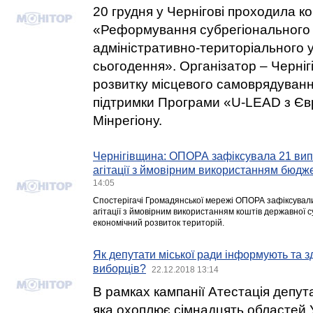
20 грудня у Чернігові проходила к
«Реформування субрегіонального 
адміністративно-територіального ус
сьогодення». Організатор – Черніг
розвитку місцевого самоврядуванн
підтримки Програми «U-LEAD з Єв
Мінрегіону.
Чернігівщина: ОПОРА зафіксувала 21 вип
агітації з ймовірним використанням бюдж
14:05
Спостерігачі Громадянської мережі ОПОРА зафіксували
агітації з ймовірним використанням коштів державної с
економічний розвиток територій.
Як депутати міської ради інформують та 
виборців?
22.12.2018 13:14
В рамках кампанії Атестація депута
яка охоплює сімнадцять областей 