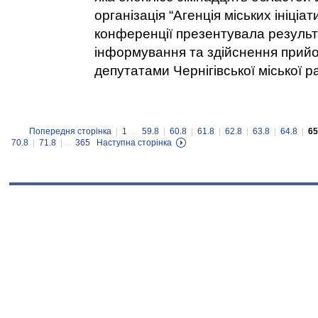
організація “Агенція міських ініціат
конференції презентувала результ
інформування та здійснення прий
депутатами Чернігівської міської р
Попередня сторінка
|
1
...
59.8
|
60.8
|
61.8
|
62.8
|
63.8
|
64.8
|
65
70.8
|
71.8
| ...
365
Наступна сторінка