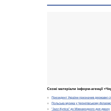
Схожі матеріали інформ-агенції «Че
Президент України призначив державні ст
Польська музика у Чернігівському філарм
“Jazz-Куліса” до Міжнародного дня джазу