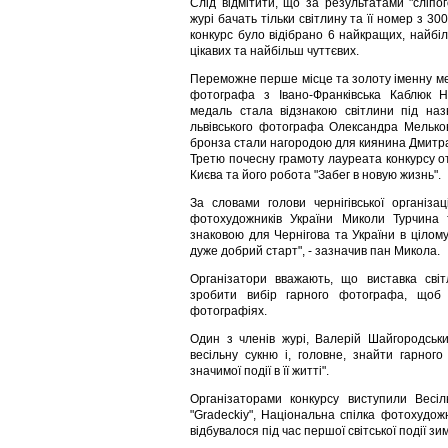
Слід відмітити, що за результатами "сліпог
журі бачать тільки світлину та її номер з 30
конкурс було відібрано 6 найкращих, найбі
цікавих та найбільш чуттєвих.
Переможне перше місце та золоту іменну м
фотографа з Івано-Франківська Каблюк Н
медаль стала відзнакою світлини під назв
львівського фотографа Олександра Мельков
бронза стали нагородою для киянина Дмитр
Третю почесну грамоту лауреата конкурсу 
Києва та його робота "Забег в новую жизнь".
За словами голови чернігівської організац
фотохудожників України Миколи Турчина 
знаковою для Чернігова та України в цілому
дуже добрий старт", - зазначив пан Микола.
Організатори вважають, що виставка сві
зробити вибір гарного фотографа, щоб
фотографіях.
Один з членів журі, Валерій Шайгородськи
весільну сукню і, головне, знайти гарно
значимої події в її житті".
Організаторами конкурсу виступили Весіл
"Gradeckiy", Національна спілка фотохудож
відбувалося під час першої світської події зи