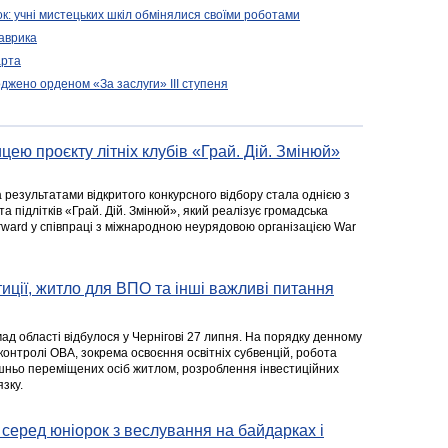
зок: учні мистецьких шкіл обмінялися своїми роботами
Лаврика
арта
джено орденом «За заслуги» ІІІ ступеня
цею проєкту літніх клубів «Грай. Дій. Змінюй»
а результатами відкритого конкурсного відбору стала однією з
та підлітків «Грай. Дій. Змінюй», який реалізує громадська
rward у співпраці з міжнародною неурядовою організацією War
стиції, житло для ВПО та інші важливі питання
ад області відбулося у Чернігові 27 липня. На порядку денному
 контролі ОВА, зокрема освоєння освітніх субвенцій, робота
ішньо переміщених осіб житлом, розроблення інвестиційних
зку.
серед юніорок з веслування на байдарках і