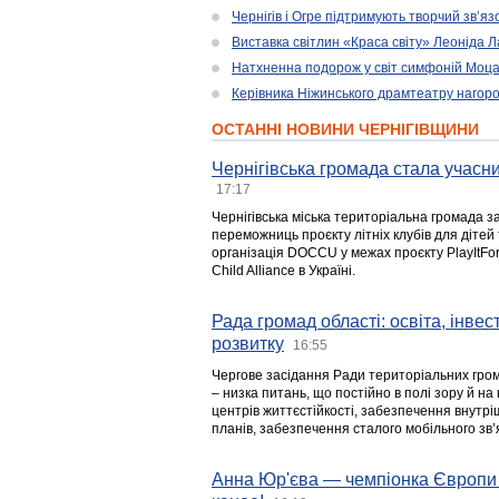
Чернігів і Огре підтримують творчий зв’я
Виставка світлин «Краса світу» Леоніда 
Натхненна подорож у світ симфоній Моц
Керівника Ніжинського драмтеатру нагоро
ОСТАННІ НОВИНИ ЧЕРНІГІВЩИНИ
Чернігівська громада стала учасни
17:17
Чернігівська міська територіальна громада з
переможниць проєкту літніх клубів для дітей 
організація DOCCU у межах проєкту PlayItFo
Child Alliance в Україні.
Рада громад області: освіта, інве
розвитку
16:55
Чергове засідання Ради територіальних гром
– низка питань, що постійно в полі зору й на
центрів життєстійкості, забезпечення внутр
планів, забезпечення сталого мобільного зв’я
Анна Юр'єва — чемпіонка Європи 