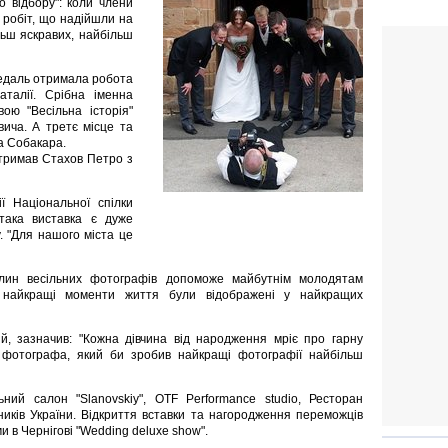
о відбору": коли члени
0 робіт, що надійшли на
льш яскравих, найбільш
едаль отримала робота
аталії. Срібна іменна
ою "Весільна історія"
ича. А третє місце та
а Собакара.
отримав Стахов Петро з
ії Національної спілки
така виставка є дуже
. "Для нашого міста це
тлин весільних фотографів допоможе майбутнім молодятам
 найкращі моменти життя були відображені у найкращих
й, зазначив: "Кожна дівчина від народження мріє про гарну
го фотографа, який би зробив найкращі фотографії найбільш
ьний салон "Slanovskiy", OTF Performance studio, Ресторан
ників України. Відкриття вставки та нагородження переможців
ми в Чернігові "Wedding deluxe show".