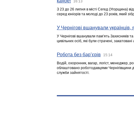
каное!
16:13
З 23 до 26 липня в місті Сегед (Угорщина) в
серед юніорів та молоді до 23 років, який з
У Чернігові вшанували українців, я
У Чернігові вшанували пам’ять Захисників т
цивільних осіб, які були страчені, закатовані
Робота без бар’єрів
15:14
Водій, охоронник, вагар, логіст, менеджер, 
облаштовано роботодавцями Чернігівщини дл
служби зайнятості.