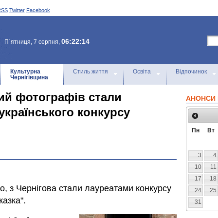
RSS
Twitter
Facebook
06:22:14
П`ятниця, 7 серпня,
Культурна
Стиль життя
Освіта
Відпочинок
Чернігівщина
кий фотографів стали
АНОНСИ 
українського конкурсу
Пн
Вт
3
4
10
11
17
18
ко, з Чернігова стали лауреатами конкурсу
24
25
казка".
31