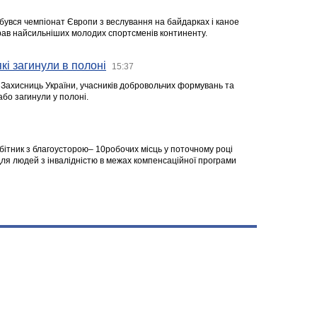
ідбувся чемпіонат Європи з веслування на байдарках і каное
ібрав найсильніших молодих спортсменів континенту.
кі загинули в полоні
15:37
а Захисниць України, учасників добровольчих формувань та
 або загинули у полоні.
робітник з благоусторою– 10робочих місць у поточному році
я людей з інвалідністю в межах компенсаційної програми