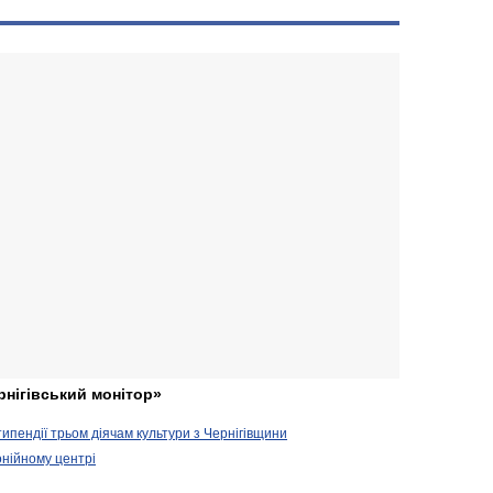
рнігівський монітор»
ипендії трьом діячам культури з Чернігівщини
онійному центрі