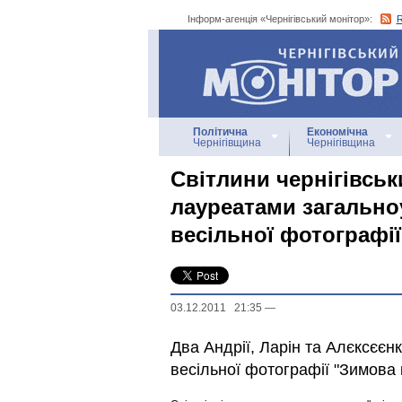
Інформ-агенція «Чернігівський монітор»:
Інформ-агенція
«Чернігівський монітор»
Політична
Економічна
Чернігівщина
Чернігівщина
Світлини чернігівсь
лауреатами загально
весільної фотографії
03.12.2011 21:35
—
Два Андрії, Ларін та Алєксєєн
весільної фотографії "Зимова 