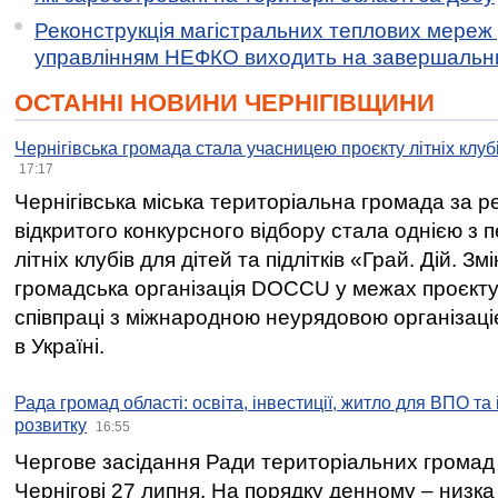
Реконструкція магістральних теплових мереж у
управлінням НЕФКО виходить на завершальн
ОСТАННІ НОВИНИ ЧЕРНІГІВЩИНИ
Чернігівська громада стала учасницею проєкту літніх клуб
17:17
Чернігівська міська територіальна громада за 
відкритого конкурсного відбору стала однією з
літніх клубів для дітей та підлітків «Грай. Дій. З
громадська організація DOCCU у межах проєкту 
співпраці з міжнародною неурядовою організаціє
в Україні.
Рада громад області: освіта, інвестиції, житло для ВПО та
розвитку
16:55
Чергове засідання Ради територіальних громад 
Чернігові 27 липня. На порядку денному – низка