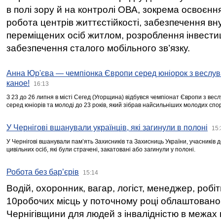
в полі зору й на контролі ОВА, зокрема освоєння
робота центрів життєстійкості, забезпечення вн
переміщених осіб житлом, розроблення інвестиц
забезпечення сталого мобільного зв’язку.
Анна Юр'єва — чемпіонка Європи серед юніорок з веслув
каное!
16:13
З 23 до 26 липня в місті Сегед (Угорщина) відбувся чемпіонат Європи з вес
серед юніорів та молоді до 23 років, який зібрав найсильніших молодих спо
У Чернігові вшанували українців, які загинули в полоні
15:
У Чернігові вшанували пам’ять Захисників та Захисниць України, учасників
цивільних осіб, які були страчені, закатовані або загинули у полоні.
Робота без бар’єрів
15:14
Водій, охоронник, вагар, логіст, менеджер, робі
10робочих місць у поточному році облаштован
Чернігівщини для людей з інвалідністю в межах