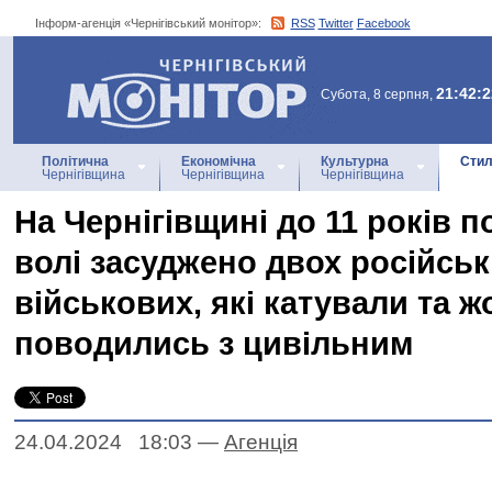
Інформ-агенція «Чернігівський монітор»:
RSS
Twitter
Facebook
Інформ-агенція
«Чернігівський монітор»
21:42:2
Субота, 8 серпня,
Політична
Економічна
Культурна
Стил
Чернігівщина
Чернігівщина
Чернігівщина
На Чернігівщині до 11 років 
волі засуджено двох російсь
військових, які катували та 
поводились з цивільним
24.04.2024 18:03
—
Агенцiя