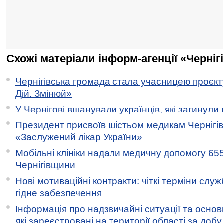
Схожі матеріали інформ-агенції «Черніг
Чернігівська громада стала учасницею проєкту 
Дій. Змінюй»
У Чернігові вшанували українців, які загинули 
Президент присвоїв шістьом медикам Чернігі
«Заслужений лікар України»
Мобільні клініки надали медичну допомогу 65
Чернігівщини
Нові мотиваційні контракти: чіткі терміни служ
гідне забезпечення
Інформація про надзвичайні ситуації та основн
які зареєстровані на території області за добу