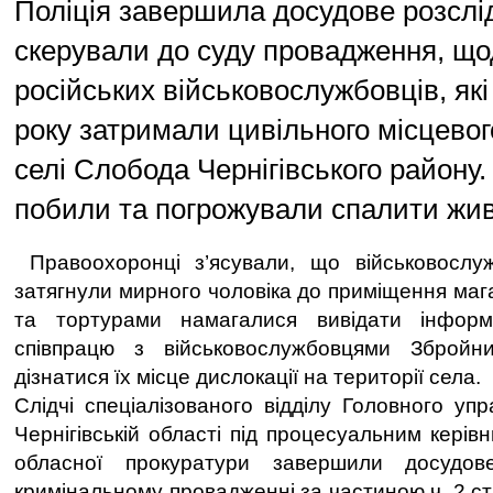
Поліція завершила досудове розслі
скерували до суду провадження, що
російських військовослужбовців, які
року затримали цивільного місцево
селі Слобода Чернігівського району.
побили та погрожували спалити жи
Правоохоронці з’ясували, що військовослу
затягнули мирного чоловіка до приміщення маг
та тортурами намагалися вивідати інфор
співпрацю з військовослужбовцями Збройн
дізнатися їх місце дислокації на території села.
Слідчі спеціалізованого відділу Головного упр
Чернігівській області під процесуальним керівн
обласної прокуратури завершили досудов
кримінальному провадженні за частиною ч. 2 ст. 