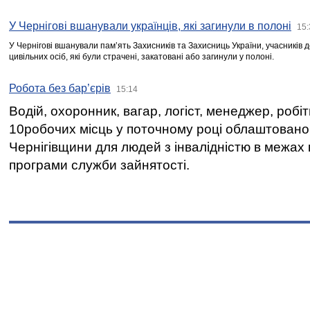
У Чернігові вшанували українців, які загинули в полоні
15:
У Чернігові вшанували пам’ять Захисників та Захисниць України, учасників
цивільних осіб, які були страчені, закатовані або загинули у полоні.
Робота без бар’єрів
15:14
Водій, охоронник, вагар, логіст, менеджер, робі
10робочих місць у поточному році облаштован
Чернігівщини для людей з інвалідністю в межах
програми служби зайнятості.