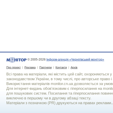
© 2005-2026
Інформ-агенція «Чернігівський монітор»
Про проект
|
Реклама
|
Партнери
|
Контакти
|
Архів
Всі права на матеріали, які містить цей сайт, охороняються у 
законодавством України, в тому числі, про авторське право і 
Використання матерiалiв monitor.cn.ua дозволяється за умов
Для iнтернет-видань обов'язковим є гiперпосилання на monito
для пошукових систем. Посилання та гіперпосилання повинні
виключно в першому чи в другому абзаці тексту.
Матеріали з позначкою (PR) друкуються на правах реклами..