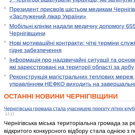
Президент присвоїв шістьом медикам Чернігі
«Заслужений лікар України»
Мобільні клініки надали медичну допомогу 65
Чернігівщини
Нові мотиваційні контракти: чіткі терміни служ
гідне забезпечення
Інформація про надзвичайні ситуації та основн
які зареєстровані на території області за добу
Реконструкція магістральних теплових мереж у
управлінням НЕФКО виходить на завершальн
ОСТАННІ НОВИНИ ЧЕРНІГІВЩИНИ
Чернігівська громада стала учасницею проєкту літніх клуб
17:17
Чернігівська міська територіальна громада за 
відкритого конкурсного відбору стала однією з