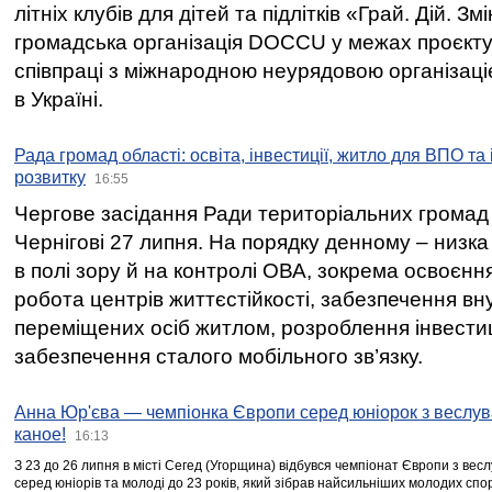
літніх клубів для дітей та підлітків «Грай. Дій. З
громадська організація DOCCU у межах проєкту 
співпраці з міжнародною неурядовою організаціє
в Україні.
Рада громад області: освіта, інвестиції, житло для ВПО та
розвитку
16:55
Чергове засідання Ради територіальних громад 
Чернігові 27 липня. На порядку денному – низка
в полі зору й на контролі ОВА, зокрема освоєння
робота центрів життєстійкості, забезпечення вн
переміщених осіб житлом, розроблення інвестиц
забезпечення сталого мобільного зв’язку.
Анна Юр'єва — чемпіонка Європи серед юніорок з веслув
каное!
16:13
З 23 до 26 липня в місті Сегед (Угорщина) відбувся чемпіонат Європи з вес
серед юніорів та молоді до 23 років, який зібрав найсильніших молодих спо