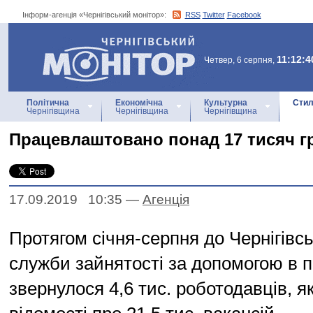
Інформ-агенція «Чернігівський монітор»:
RSS
Twitter
Facebook
Інформ-агенція
«Чернігівський монітор»
11:12:4
Четвер, 6 серпня,
Політична
Економічна
Культурна
Стил
Чернігівщина
Чернігівщина
Чернігівщина
Працевлаштовано понад 17 тисяч 
17.09.2019 10:35
—
Агенцiя
Протягом січня-серпня до Чернігівсь
служби зайнятості за допомогою в п
звернулося 4,6 тис. роботодавців, я