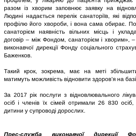
профілем, у лікарню до пацієнта приїжджає
разом із хворим заповнює заявку на відновл
Людині надається перелік санаторіїв, які від
профілю його хвороби, і вона сама обирає. По
санаторієм наявність вільних місць і уклад
договір – між Фондом, санаторієм і хворим», 
виконавчої дирекції Фонду соціального страху
Баженков.
Такий крок, зокрема, має на меті збільшити 
матимуть можливість відновити здоров’я на базі
За 2017 рік послуги з відновлювального ліку
осіб і членів їх сімей отримали 26 830 осіб,
дитини у супроводі дорослих.
Прес-служба виконавчої дирекції Фо