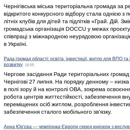
Чернігівська міська територіальна громада за 
відкритого конкурсного відбору стала однією з
літніх клубів для дітей та підлітків «Грай. Дій. З
громадська організація DOCCU у межах проєкту 
співпраці з міжнародною неурядовою організаціє
в Україні.
Рада громад області: освіта, інвестиції, житло для ВПО та
розвитку
16:55
Чергове засідання Ради територіальних громад 
Чернігові 27 липня. На порядку денному – низка
в полі зору й на контролі ОВА, зокрема освоєння
робота центрів життєстійкості, забезпечення вн
переміщених осіб житлом, розроблення інвестиц
забезпечення сталого мобільного зв’язку.
Анна Юр'єва — чемпіонка Європи серед юніорок з веслув