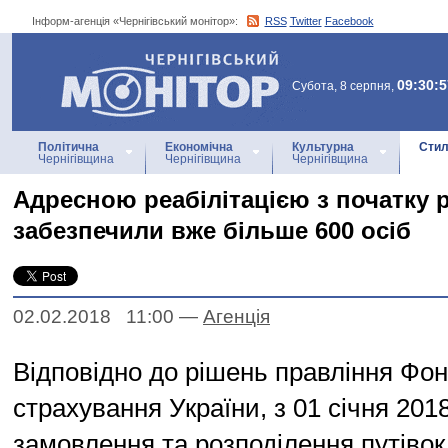
Інформ-агенція «Чернігівський монітор»:
RSS
Twitter
Facebook
Інформ-агенція
«Чернігівський монітор»
09:30:5
Субота, 8 серпня,
Політична
Економічна
Культурна
Стил
Чернігівщина
Чернігівщина
Чернігівщина
Адресною реабілітацією з початку 
забезпечили вже більше 600 осіб
02.02.2018 11:00
—
Агенцiя
Відповідно до рішень правління Фон
страхування України, з 01 січня 201
замовлення та розподілення путівок