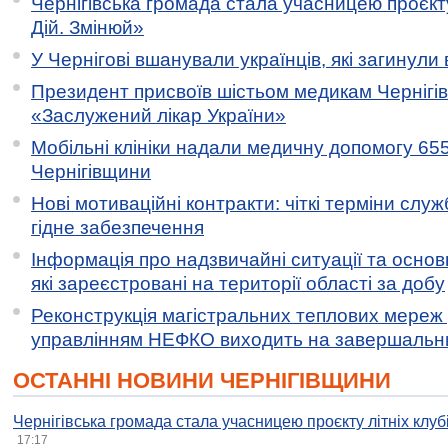
Чернігівська громада стала учасницею проєкту 
Дій. Змінюй»
У Чернігові вшанували українців, які загинули 
Президент присвоїв шістьом медикам Чернігі
«Заслужений лікар України»
Мобільні клініки надали медичну допомогу 65
Чернігівщини
Нові мотиваційні контракти: чіткі терміни служ
гідне забезпечення
Інформація про надзвичайні ситуації та основн
які зареєстровані на території області за добу
Реконструкція магістральних теплових мереж у
управлінням НЕФКО виходить на завершальн
ОСТАННІ НОВИНИ ЧЕРНІГІВЩИНИ
Чернігівська громада стала учасницею проєкту літніх клуб
17:17