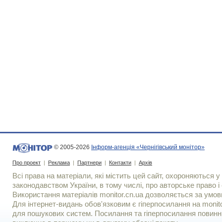
© 2005-2026
Інформ-агенція «Чернігівський монітор»
Про проект
|
Реклама
|
Партнери
|
Контакти
|
Архів
Всі права на матеріали, які містить цей сайт, охороняються у 
законодавством України, в тому числі, про авторське право і 
Використання матерiалiв monitor.cn.ua дозволяється за умов
Для iнтернет-видань обов'язковим є гiперпосилання на monito
для пошукових систем. Посилання та гіперпосилання повинні