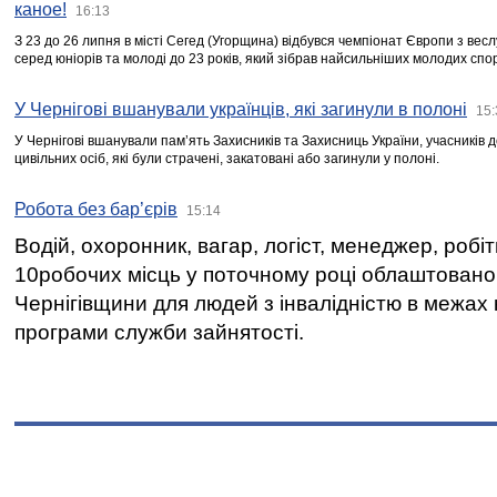
каное!
16:13
З 23 до 26 липня в місті Сегед (Угорщина) відбувся чемпіонат Європи з вес
серед юніорів та молоді до 23 років, який зібрав найсильніших молодих спо
У Чернігові вшанували українців, які загинули в полоні
15:
У Чернігові вшанували пам’ять Захисників та Захисниць України, учасників
цивільних осіб, які були страчені, закатовані або загинули у полоні.
Робота без бар’єрів
15:14
Водій, охоронник, вагар, логіст, менеджер, робі
10робочих місць у поточному році облаштован
Чернігівщини для людей з інвалідністю в межах
програми служби зайнятості.