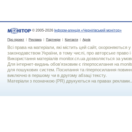
© 2005-2026
Інформ-агенція «Чернігівський монітор»
Про проект
|
Реклама
|
Партнери
|
Контакти
|
Архів
Всі права на матеріали, які містить цей сайт, охороняються у 
законодавством України, в тому числі, про авторське право і 
Використання матерiалiв monitor.cn.ua дозволяється за умов
Для iнтернет-видань обов'язковим є гiперпосилання на monito
для пошукових систем. Посилання та гіперпосилання повинні
виключно в першому чи в другому абзаці тексту.
Матеріали з позначкою (PR) друкуються на правах реклами..