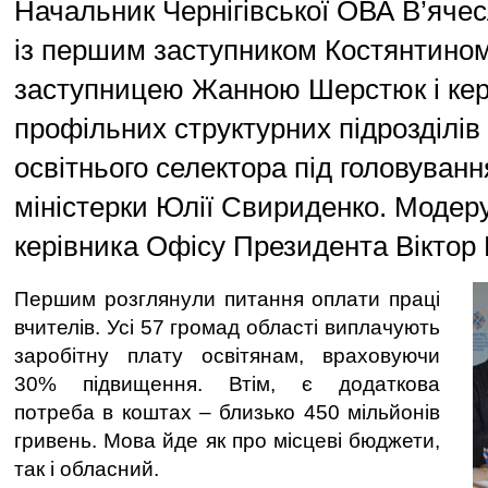
Начальник Чернігівської ОВА В’яче
із першим заступником Костянтино
заступницею Жанною Шерстюк і ке
профільних структурних підрозділів
освітнього селектора під головуван
міністерки Юлії Свириденко. Модер
керівника Офісу Президента Віктор
Першим розглянули питання оплати праці
вчителів. Усі 57 громад області виплачують
заробітну плату освітянам, враховуючи
30% підвищення. Втім, є додаткова
потреба в коштах – близько 450 мільйонів
гривень. Мова йде як про місцеві бюджети,
так і обласний.