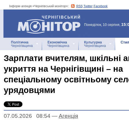
Інформ-агенція «Чернігівський монітор»:
RSS
Twitter
Facebook
Інформ-агенція
«Чернігівський монітор»
15:
Понеділок, 10 серпня,
Політична
Економічна
Культурна
Стил
Чернігівщина
Чернігівщина
Чернігівщина
Зарплати вчителям, шкільні а
укриття на Чернігівщині – на
спеціальному освітньому селе
урядовцями
07.05.2026 08:54
—
Агенцiя