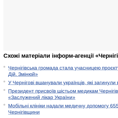
Схожі матеріали інформ-агенції «Черніг
Чернігівська громада стала учасницею проєкту 
Дій. Змінюй»
У Чернігові вшанували українців, які загинули 
Президент присвоїв шістьом медикам Чернігі
«Заслужений лікар України»
Мобільні клініки надали медичну допомогу 65
Чернігівщини