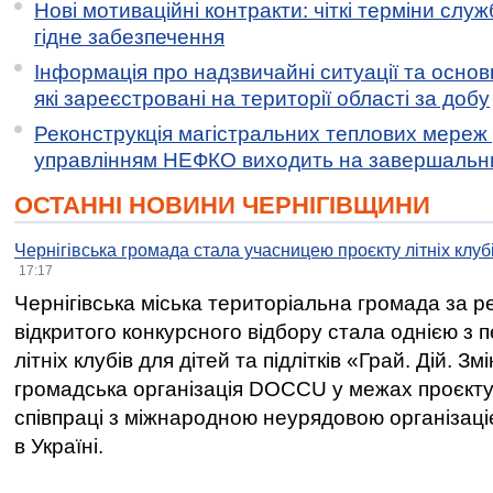
Нові мотиваційні контракти: чіткі терміни служ
гідне забезпечення
Інформація про надзвичайні ситуації та основн
які зареєстровані на території області за добу
Реконструкція магістральних теплових мереж у
управлінням НЕФКО виходить на завершальн
ОСТАННІ НОВИНИ ЧЕРНІГІВЩИНИ
Чернігівська громада стала учасницею проєкту літніх клуб
17:17
Чернігівська міська територіальна громада за 
відкритого конкурсного відбору стала однією з
літніх клубів для дітей та підлітків «Грай. Дій. З
громадська організація DOCCU у межах проєкту 
співпраці з міжнародною неурядовою організаціє
в Україні.