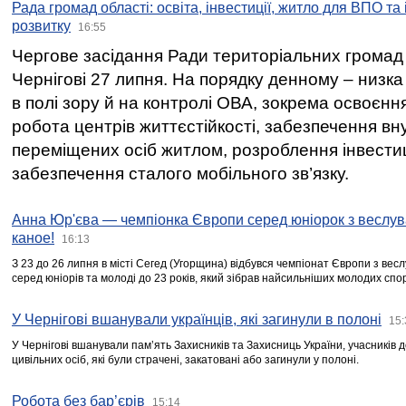
Рада громад області: освіта, інвестиції, житло для ВПО та
розвитку
16:55
Чергове засідання Ради територіальних громад 
Чернігові 27 липня. На порядку денному – низка
в полі зору й на контролі ОВА, зокрема освоєння
робота центрів життєстійкості, забезпечення вн
переміщених осіб житлом, розроблення інвестиц
забезпечення сталого мобільного зв’язку.
Анна Юр'єва — чемпіонка Європи серед юніорок з веслув
каное!
16:13
З 23 до 26 липня в місті Сегед (Угорщина) відбувся чемпіонат Європи з вес
серед юніорів та молоді до 23 років, який зібрав найсильніших молодих спо
У Чернігові вшанували українців, які загинули в полоні
15:
У Чернігові вшанували пам’ять Захисників та Захисниць України, учасників
цивільних осіб, які були страчені, закатовані або загинули у полоні.
Робота без бар’єрів
15:14