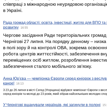
співпраці з міжнародною неурядовою організаціє
в Україні.
Рада громад області: освіта, інвестиції, житло для ВПО та
розвитку
16:55
Чергове засідання Ради територіальних громад 
Чернігові 27 липня. На порядку денному – низка
в полі зору й на контролі ОВА, зокрема освоєння
робота центрів життєстійкості, забезпечення вн
переміщених осіб житлом, розроблення інвестиц
забезпечення сталого мобільного зв’язку.
Анна Юр'єва — чемпіонка Європи серед юніорок з веслув
каное!
16:13
З 23 до 26 липня в місті Сегед (Угорщина) відбувся чемпіонат Європи з вес
серед юніорів та молоді до 23 років, який зібрав найсильніших молодих спо
У Чернігові вшанували українців, які загинули в полоні
15: