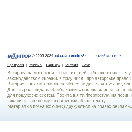
© 2005-2026
Інформ-агенція «Чернігівський монітор»
Про проект
|
Реклама
|
Партнери
|
Контакти
|
Архів
Всі права на матеріали, які містить цей сайт, охороняються у 
законодавством України, в тому числі, про авторське право і 
Використання матерiалiв monitor.cn.ua дозволяється за умов
Для iнтернет-видань обов'язковим є гiперпосилання на monito
для пошукових систем. Посилання та гіперпосилання повинні
виключно в першому чи в другому абзаці тексту.
Матеріали з позначкою (PR) друкуються на правах реклами..