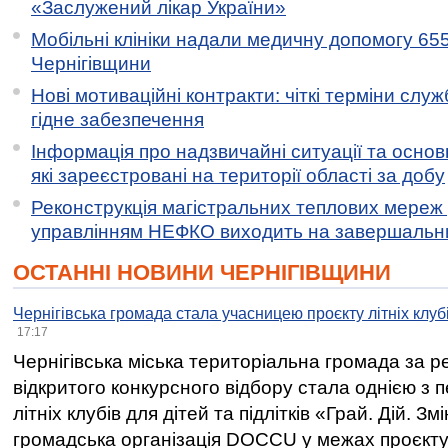
«Заслужений лікар України»
Мобільні клініки надали медичну допомогу 65
Чернігівщини
Нові мотиваційні контракти: чіткі терміни служ
гідне забезпечення
Інформація про надзвичайні ситуації та основн
які зареєстровані на території області за добу
Реконструкція магістральних теплових мереж у
управлінням НЕФКО виходить на завершальн
ОСТАННІ НОВИНИ ЧЕРНІГІВЩИНИ
Чернігівська громада стала учасницею проєкту літніх клуб
17:17
Чернігівська міська територіальна громада за 
відкритого конкурсного відбору стала однією з
літніх клубів для дітей та підлітків «Грай. Дій. З
громадська організація DOCCU у межах проєкту 