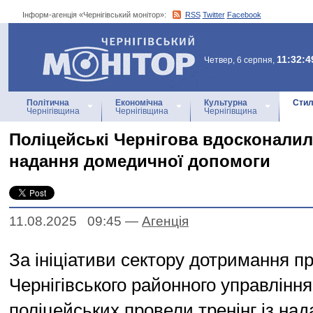
Інформ-агенція «Чернігівський монітор»:
RSS
Twitter
Facebook
Інформ-агенція
«Чернігівський монітор»
11:32:4
Четвер, 6 серпня,
Політична
Економічна
Культурна
Стил
Чернігівщина
Чернігівщина
Чернігівщина
Поліцейські Чернігова вдосконалил
надання домедичної допомоги
11.08.2025 09:45
—
Агенцiя
За ініціативи сектору дотримання 
Чернігівського районного управління 
поліцейських провели тренінг із на