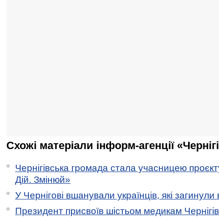
Схожі матеріали інформ-агенції «Черніг
Чернігівська громада стала учасницею проєкту 
Дій. Змінюй»
У Чернігові вшанували українців, які загинули 
Президент присвоїв шістьом медикам Чернігі