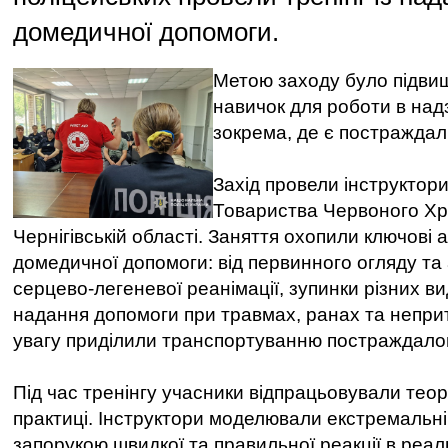
домедичної допомоги.
Метою заходу було підвищ
навичок для роботи в над
зокрема, де є постраждалі
Захід провели інструктор
Товариства Червоного Хр
Чернігівській області. Заняття охопили ключові
домедичної допомоги: від первинного огляду та 
серцево-легеневої реанімації, зупинки різних ви
надання допомоги при травмах, ранах та непри
увагу приділили транспортуванню постраждало
Під час тренінгу учасники відпрацьовували теор
практиці. Інструктори моделювали екстремальні 
запорукою швидкої та правильної реакції в реа