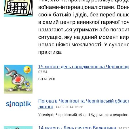
воїнами-інтернаціоналістами. Вони
своїх батьків і дідів, без перебіль
в самий центр виниклої гарячої точк
намагаються утримати або погаси
ситуацію, яку на даний момент ви
немає ніякої можливості. У сучасно
практика.
15 лютого день народження на Чернігівщи
07:54
ВІТАЄМО!
Погода в Чернігові та Чернігівській області
лютого
14.02.2014 16:26
У вихідні в Чернігівській області буде мінлива хмарніст
14 лютого - День святого Валентина
14.02.