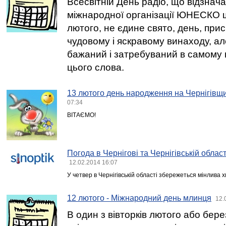
Всесвітній День радіо, що відзнача
міжнародної організації ЮНЕСКО щ
лютого, не єдине свято, день, при
чудовому і яскравому винаходу, ал
бажаний і затребуваний в самому
цього слова.
13 лютого день народження на Чернігівщи
07:34
ВІТАЄМО!
Погода в Чернігові та Чернігівській област
12.02.2014 16:07
У четвер в Чернігівській області збережеться мінлива х
12 лютого - Міжнародний день млинця
12.
В один з вівторків лютого або бере