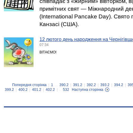
співпадає з «жирним» вівторком, в
примітних свят — Міжнародний де
(International Pancake Day). Свято
Канзасі (США).
12 лютого день народження на Чернігівщи
07:34
ВІТАЄМО!
Попередня сторінка
|
1
...
390.2
|
391.2
|
392.2
|
393.2
|
394.2
|
39
399.2
|
400.2
|
401.2
|
402.2
| ...
532
Наступна сторінка