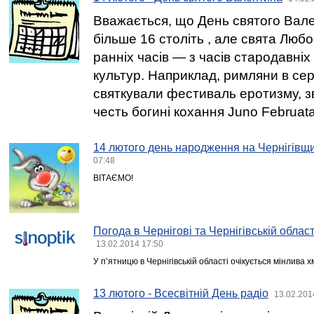
Вважається, що День святого Вале
більше 16 століть , але свята Любо
ранніх часів — з часів стародавні
культур. Наприклад, римляни в се
святкували фестиваль еротизму, зв
честь богині кохання Juno Februata
14 лютого день народження на Чернігівщи
07:48
ВІТАЄМО!
Погода в Чернігові та Чернігівській облас
13.02.2014 17:50
У п’ятницю в Чернігівській області очікується мінлива х
13 лютого - Всесвітній День радіо
13.02.201