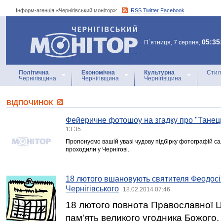
Інформ-агенція «Чернігівський монітор»:
RSS
Twitter
Facebook
Інформ-агенція
«Чернігівський монітор»
05:35
П`ятниця, 7 серпня,
Політична
Економічна
Культурна
Стил
Чернігівщина
Чернігівщина
Чернігівщина
ВІДПОЧИНОК
Фейеричне фотошоу на згадку про "Танец
13:35
Пропонуємо вашій увазі чудову підбірку фотографій сал
проходили у Чернігові.
18 лютого вшановують святителя Феодосі
Чернігівського
18.02.2014 07:46
18 лютого повнота Православної Ц
пам'ять великого угодника Божого