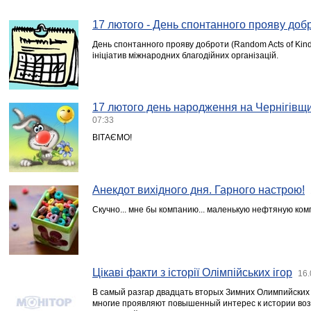
17 лютого - День спонтанного прояву доб
День спонтанного прояву доброти (Random Acts of Kind
ініціатив міжнародних благодійних організацій.
17 лютого день народження на Чернігівщи
07:33
ВІТАЄМО!
Анекдот вихідного дня. Гарного настрою!
Скучно... мне бы компанию... маленькую нефтяную ком
Цікаві факти з історії Олімпійських ігор
16.
В самый разгар двадцать вторых Зимних Олимпийских 
многие проявляют повышенный интерес к истории воз