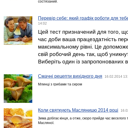
состязаний.
Перевір себе: який графік роботи для те
14:02
Цей тест призначений для того, що
час доби ваша працездатність пер
максимальному рівні. Це допоможе
свій робочий день так, щоб уникн
Виберіть один із запропонованих ва
Смачні рецепти вихідного дня
16.02.2014 13
Млинці з грибами та сиром
Коли святкують Масляницю 2014 році
16.0
Зима добігає кінця, а отже, скоро прийде час веселого 
Масляної.