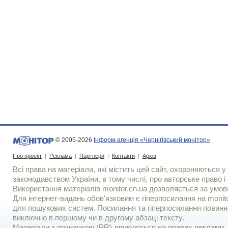
© 2005-2026
Інформ-агенція «Чернігівський монітор»
Про проект
|
Реклама
|
Партнери
|
Контакти
|
Архів
Всі права на матеріали, які містить цей сайт, охороняються у 
законодавством України, в тому числі, про авторське право і 
Використання матерiалiв monitor.cn.ua дозволяється за умов
Для iнтернет-видань обов'язковим є гiперпосилання на monito
для пошукових систем. Посилання та гіперпосилання повинні
виключно в першому чи в другому абзаці тексту.
Матеріали з позначкою (PR) друкуються на правах реклами..