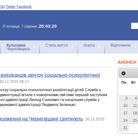
RSS
Twitter
Facebook
20:43:20
П`ятниця, 7 серпня,
Культурна
Стиль життя
Освіта
Відпочинок
Чернігівщина
АНОНСИ 
 вихованців центру соціально-психологічної
30.12.2015 08:17
Пн
Вт
ентру соціально-психологічної реабілітації дітей Служби у
дміністрації вітали з новорічними святами перший заступник
3
4
ої адміністрації Леонід Сахневич та начальник служби у
 державної адміністрації Людмила Зеленько.
10
11
17
18
родження на Чернігівщині святкують
30.12.2015
24
25
31