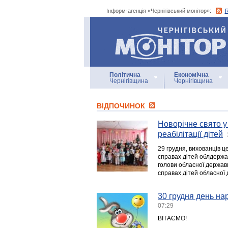
Інформ-агенція «Чернігівський монітор»:
Інформ-агенція
«Чернігівський монітор»
Політична
Економічна
Чернігівщина
Чернігівщина
ВІДПОЧИНОК
Новорічне свято у
реабілітації дітей
29 грудня, вихованців ц
справах дітей облдержа
голови обласної державн
справах дітей обласної
30 грудня день на
07:29
ВІТАЄМО!