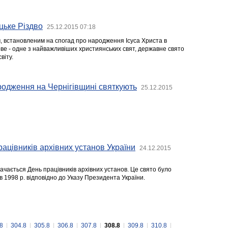
цьке Різдво
25.12.2015 07:18
м, встановленим на спогад про народження Ісуса Христа в
ове - одне з найважливіших християнських свят, державне свято
віту.
родження на Чернігівщині святкують
25.12.2015
рацівників архівних установ України
24.12.2015
значається День працівників архівних установ. Це свято було
 1998 р. відповідно до Указу Президента України.
8
|
304.8
|
305.8
|
306.8
|
307.8
|
308.8
|
309.8
|
310.8
|