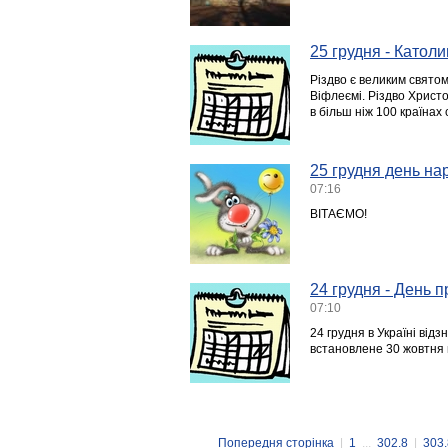
25 грудня - Католи
Різдво є великим свято
Віфлеємі. Різдво Христ
в більш ніж 100 країнах с
25 грудня день на
07:16
ВІТАЄМО!
24 грудня - День п
07:10
24 грудня в Україні від
встановлене 30 жовтня в
Попередня сторінка
|
1
...
302.8
|
303.