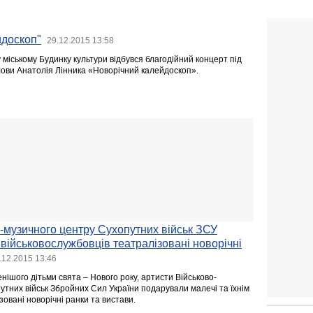
йдоскоп"
29.12.2015 13:58
 міському Будинку культури відбувся благодійний концерт під
лови Анатолія Лінника «Новорічний калейдоскоп».
-музичного центру Сухопутних військ ЗСУ
 військовослужбовців театралізовані новорічні
.12.2015 13:46
ішого дітьми свята – Нового року, артисти Військово-
утних військ Збройних Сил України подарували малечі та їхнім
зовані новорічні ранки та вистави.