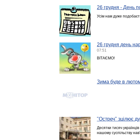
26 грудня - День п
Усім нам дуже подобаєт
26 грудня день на
07:51
ВІТАЄМО!
Зима буде в люто
"Остреч" зцілює ду
Десятки тисяч українців 
нашому суспільству нав’