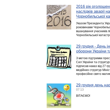
2016 рік оголошен
наслідків аварії н
Чорнобильської к
Указом Президента Украї
роковинами Чорнобильсь
вшанування учасників лі
Чорнобильської катаст
29 грудня - День 
оборони України т
З метою підтримки прес
Сил України та структур
підписав наказ від 27 
медійних структур Міні
професійне свято матим
29 грудня день на
07:13
ВІТАЄМО!