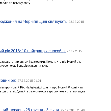
телів по всьому світу.
родження на Чернігівщині святкують
28.12.2015
й рік 2016: 10 найкращих способів
27.12.2015
азивають чарівними і казковими. Кожен, хто під Новий рік
зково чекає і сподівається на диво.
Новий рік
27.12.2015 21:01
тів про Новий Рік. Найцікавіші факти про Новий Рік, які нам
в цій статті. Давайте зануримося в цю святкову статтю, адже
пний тиждень 28 грудня - 3 січня
27.12.2015 20:49