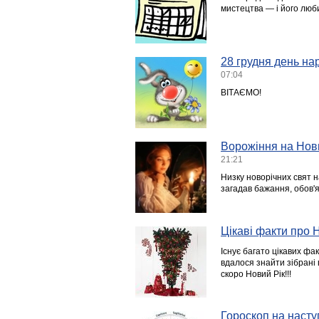
мистецтва — і його люби
28 грудня день на
07:04
ВІТАЄМО!
Ворожіння на Нови
21:21
Низку новорічних свят н
загадав бажання, обов'я
Цікаві факти про 
Існує багато цікавих фак
вдалося знайти зібрані 
скоро Новий Рік!!!
Гороскоп на насту