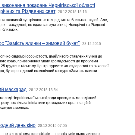
 виконання покарань Чернігівської області
річних та Різдвяних свят
28.12.2015 15:16
вята зазвичай зустрічають в колі рідних та близьких людей. Але,
, як – засуджені, не вдасться зустріти ці Новорічні та Різдвяні
 і близьких.
рс "Замість ялинки – зимовий букет"
28.12.2015
гічно свідомої особистості, дбайливого ставлення учнів до
ного краю, привернення уваги громадськості до проблеми
 25 грудня в міському Центрі туристсько-оздоровчої та виховної
дю, був проведений екологічний конкурс «Замість ялинки –
ий маскарад
28.12.2015 13:54
а молоді Чернігівської міської ради проводить молодіжний
 року поспіль за ініціативи громадських організацій й
б’єднують молодь.
родний день кіно
28.12.2015 07:05
— це свято кінематографістів — працівників цього дивного