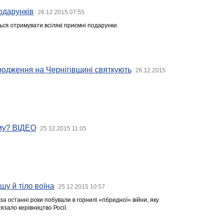
одарунків
26.12.2015 07:55
ься отримувати всілякі приємні подарунки.
родження на Чернігівщині святкують
26.12.2015
му? ВІДЕО
25.12.2015 11:05
шу й тіло воїна
25.12.2015 10:57
за останні роки побували в горнилі «гібридної» війни, яку
язало керівництво Росії.