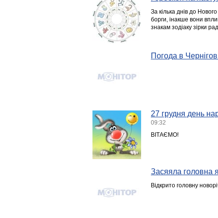
За кілька днів до Новог
борги, інакше вони впли
знакам зодіаку зірки ра
Погода в Чернігові
27 грудня день на
09:32
ВІТАЄМО!
Засяяла головна 
Відкрито головну новорі