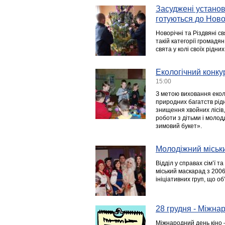
Засуджені установ
готуються до Ново
Новорічні та Різдвяні с
такій категорії громадян
свята у колі своїх рідних
Екологічний конку
15:00
З метою виховання еколо
природних багатств рід
знищення хвойних лісів,
роботи з дітьми і молод
зимовий букет».
Молодіжний міськ
Відділ у справах сім’ї т
міський маскарад з 2006
ініціативних груп, що о
28 грудня - Міжна
Міжнародний день кіно 