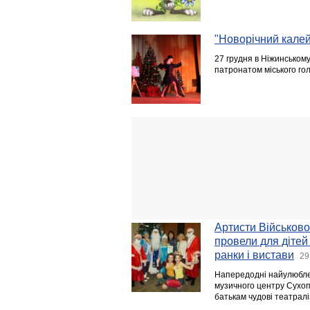
"Новорічний кале
27 грудня в Ніжинському
патронатом міського го
Артисти Військово
провели для дітей
ранки і вистави
29
Напередодні найулюблен
музичного центру Сухоп
батькам чудові театралі