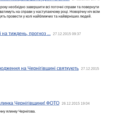
о року необхідно завершити всі поточні справи та повернути
ватимуть на справи у наступаючому році. Новорічну ніч всім
дять провести у колі найближчих та найвірніших людей.
 на тиждень, прогноз ...
27.12.2015 09:37
родження на Чернігівщині святкують
27.12.2015
ялинка Чернігівщини! ФОТО
26.12.2015 19:04
чну ялинку Чернігова.