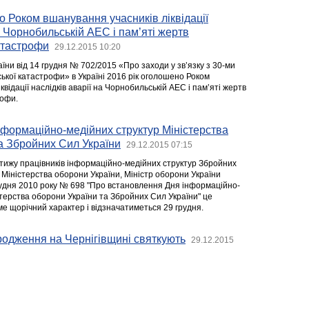
о Роком вшанування учасників ліквідації
а Чорнобильській АЕС і пам’яті жертв
атастрофи
29.12.2015 10:20
ни від 14 грудня № 702/2015 «Про заходи у зв’язку з 30-ми
кої катастрофи» в Україні 2016 рік оголошено Роком
квідації наслідків аварії на Чорнобильській АЕС і пам’яті жертв
рофи.
інформаційно-медійних структур Міністерства
а Збройних Сил України
29.12.2015 07:15
тижу працівників інформаційно-медійних структур Збройних
 Міністерства оборони України, Міністр оборони України
грудня 2010 року № 698 "Про встановлення Дня інформаційно-
стерства оборони України та Збройних Сил України" це
е щорічний характер і відзначатиметься 29 грудня.
родження на Чернігівщині святкують
29.12.2015