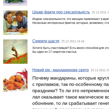
Цікаві факти про сексапільність
25.12.2011 
Индекс сексапильности: что женщин привлекает в муж
Несколько интересных фактов, которые, возможно, сто
Секрети щастя
25.12.2011 16:16
Хотите быть счастливым? Есть много способов для эт
бы один из 17 секретов счастья.
Новий рік - мандаринове свято
25.12.2011 1
Почему мандарины, которые кругл
с прилавков, так по-особенному п
праздники? То ли это непременно
лап оказывает такое магическое в
обоняние, то ли срабатывает гене