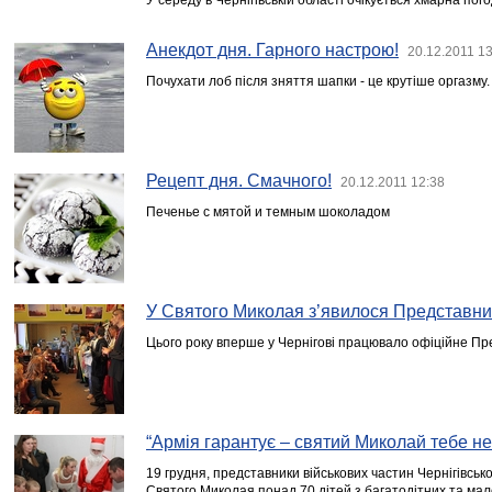
У середу в Чернігівській області очікується хмарна пого
Анекдот дня. Гарного настрою!
20.12.2011 1
Почухати лоб після зняття шапки - це крутіше оргазму.
Рецепт дня. Смачного!
20.12.2011 12:38
Печенье с мятой и темным шоколадом
У Святого Миколая з’явилося Представн
Цього року вперше у Чернігові працювало офіційне П
“Армія гарантує – святий Миколай тебе не
19 грудня, представники військових частин Чернігівсько
Святого Миколая понад 70 дітей з багатодітних та мал