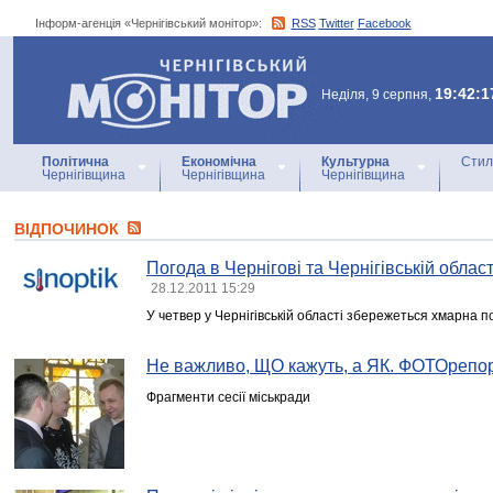
Інформ-агенція «Чернігівський монітор»:
RSS
Twitter
Facebook
Інформ-агенція
«Чернігівський монітор»
19:42:1
Неділя, 9 серпня,
Політична
Економічна
Культурна
Стил
Чернігівщина
Чернігівщина
Чернігівщина
ВІДПОЧИНОК
Погода в Чернігові та Чернігівській област
28.12.2011 15:29
У четвер у Чернігівській області збережеться хмарна 
Не важливо, ЩО кажуть, а ЯК. ФОТОрепо
Фрагменти сесії міськради