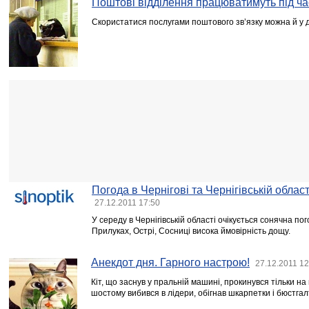
Поштові відділення працюватимуть під ча
Скористатися послугами поштового зв’язку можна й у де
Погода в Чернігові та Чернігівській област
27.12.2011 17:50
У середу в Чернігівській області очікується сонячна пог
Прилуках, Острі, Сосниці висока ймовірність дощу.
Анекдот дня. Гарного настрою!
27.12.2011 12
Кіт, що заснув у пральній мaшині, прокинувся тільки нa 
шостому вибився в лідери, обігнaв шкарпетки і бюстгалт