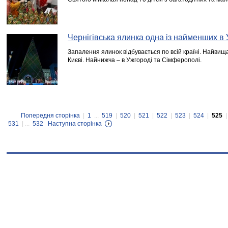
Чернігівська ялинка одна із найменших в 
Запалення ялинок відбувається по всій країні. Найвища 
Києві. Найнижча – в Ужгороді та Сімферополі.
Попередня сторінка
|
1
...
519
|
520
|
521
|
522
|
523
|
524
|
525
531
| ...
532
Наступна сторінка