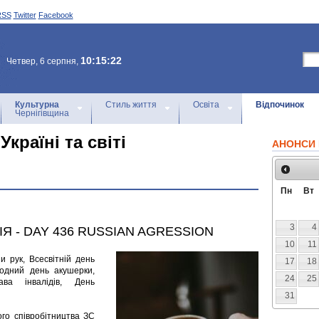
RSS
Twitter
Facebook
10:15:22
Четвер, 6 серпня,
Культурна
Стиль життя
Освіта
Відпочинок
Чернігівщина
Україні та світі
АНОНСИ 
Пн
Вт
3
4
ІЯ - DAY 436 RUSSIAN AGRESSION
10
11
ни рук, Всесвітній день
17
18
родний день акушерки,
24
25
ва інвалідів, День
31
вого співробітництва ЗС