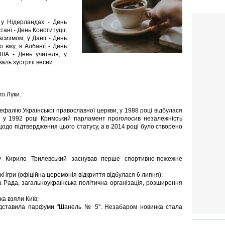
, у Нідерландах - День
тані - День Конституції,
асизмом, у Данії - День
віку, в Албанії - День
 США - День учителя, у
аль зустрічі весни.
о Луки.
фалію Української православної церкви, у 1988 році відбулася
 у 1992 році Кримський парламент проголосив незалежність
одо підтвердження цього статусу, а в 2014 році було створено
ту Кирило Трилевський заснував перше спортивно-пожежне
і ігри (офіційна церемонія відкриття відбулася 6 липня);
ка Рада, загальноукраїнська політична організація, розширення
ка взяли Київ;
едставила парфуми "Шанель № 5". Незабаром новинка стала