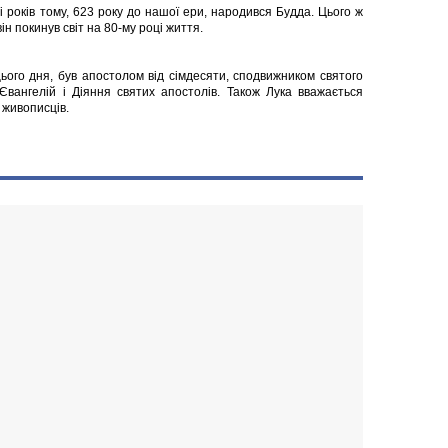
і років тому, 623 року до нашої ери, народився Будда. Цього ж
ін покинув світ на 80-му році життя.
ього дня, був апостолом від сімдесяти, сподвижником святого
вангелій і Діяння святих апостолів. Також Лука вважається
 живописців.