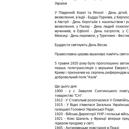
України
У Південній Кореї та Японії - День дітей
визволення, в Індії - Будда Пурніма, у Киргизс
в Австрії - День боротьби з насильством і р
визволення, у Палау - День людей похилого 
мучеників, в Ефіопії - День патріотів, у
Мексиці - День перемоги, у Туреччині - Фестив
Буддисти святкують День Весак.
Православна церква вшановує пам'ять святог
5 травня 1920 року було проголошено автоке
перша телетрансляція з вершини Еверест,
Криму і призначив на серпень референдум щ
добровольчий полк "Азов".
Ще цього дня:
1900 - у с. Завалля Снятинського пові
товариство "Січ".
1912 - У Стокгольмі розпочалися V Олімпійськ
1915 - У Відні з'явилася Загальна Українсь
галицької Головної Української Ради;
1920 - Війська Директорії УНР і польські війсь
1921 - Коко Шанель у Франції вперше пр
лідером продажу у світі;
1945 - Антинімецьке повстання в Празі;