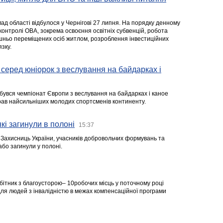
ад області відбулося у Чернігові 27 липня. На порядку денному
 контролі ОВА, зокрема освоєння освітніх субвенцій, робота
ішньо переміщених осіб житлом, розроблення інвестиційних
зку.
серед юніорок з веслування на байдарках і
ідбувся чемпіонат Європи з веслування на байдарках і каное
ібрав найсильніших молодих спортсменів континенту.
кі загинули в полоні
15:37
а Захисниць України, учасників добровольчих формувань та
 або загинули у полоні.
робітник з благоусторою– 10робочих місць у поточному році
я людей з інвалідністю в межах компенсаційної програми