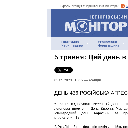
Інформ-агенція «Чернігівський монітор»:
Інформ-агенція
«Чернігівський монітор»
Політична
Економічна
Чернігівщина
Чернігівщина
5 травня: Цей день в 
05.05.2023 10:32
—
Агенцiя
ДЕНЬ 436 РОСІЙСЬКА АГРЕС
5 травня відзначають Всесвітній день гігіє
легеневої гіпертонії, День Європи, Міжна
Міжнародний день боротьби за пра
карикатуристів.
В Україні - День фахівців цивільно-військо