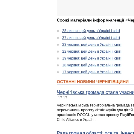
Схожі матеріали інформ-агенції «Че
28 липня: цей день в Україні і світі
27 липня: цей день в Україні і світі
23 червня: цей день в Україні і світі
22 червня: цей день в Україні і світі
19 червня: цей день в Україні і світі
18 червня: цей день в Україні і світі
17 червня: цей день в Україні і світі
ОСТАННІ НОВИНИ ЧЕРНІГІВЩИНИ
Чернігівська громада стала учасни
17:17
Чернігівська міська територіальна громада з
переможниць проєкту літніх клубів для дітей 
організація DOCCU у межах проєкту PlayItFo
Child Alliance в Україні.
Рада громад області: освіта, інве