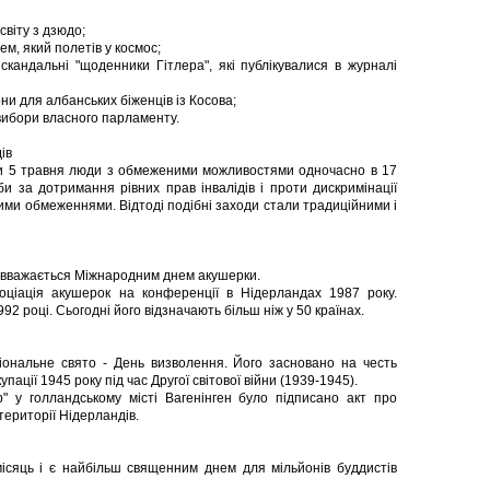
світу з дзюдо;
, який полетів у космос;
скандальні "щоденники Гітлера", які публікувалися в журналі
ни для албанських біженців із Косова;
 вибори власного парламенту.
ів
оли 5 травня люди з обмеженими можливостями одночасно в 17
и за дотримання рівних прав інвалідів і проти дискримінації
ими обмеженнями. Відтоді подібні заходи стали традиційними і
я вважається Міжнародним днем акушерки.
ціація акушерок на конференції в Нідерландах 1987 року.
92 році. Сьогодні його відзначають більш ніж у 50 країнах.
іональне свято - День визволення. Його засновано на честь
пації 1945 року під час Другої світової війни (1939-1945).
" у голландському місті Вагенінген було підписано акт про
території Нідерландів.
ісяць і є найбільш священним днем для мільйонів буддистів