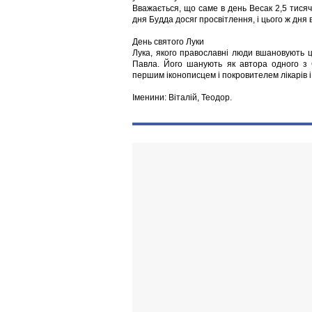
Вважається, що саме в день Весак 2,5 тисяч
дня Будда досяг просвітлення, і цього ж дня в
День святого Луки
Лука, якого православні люди вшановують ц
Павла. Його шанують як автора одного з Є
першим іконописцем і покровителем лікарів і
Іменини: Віталій, Теодор.