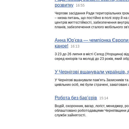
розвитку
16:55
Чергове засідання Ради територіальних гром
– низка питань, що постійно в полі зору й на
центрів життєстійкості, забезпечення внутр
планів, забезпечення сталого мобільного зв’я
Анна Юр'єва — чемпіонка Європи 
каное!
16:13
З 23 до 26 липня в місті Сегед (Угорщина) в
серед юніорів та молоді до 23 років, який з
У Чернігові вшанували українців, я
У Чернігові вшанували пам’ять Захисників т
цивільних осіб, які були страчені, закатовані
Робота без бар’єрів
15:14
Водій, охоронник, вагар, логіст, менеджер, 
облаштовано роботодавцями Чернігівщини дл
служби зайнятості.