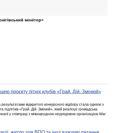
рнігівський монітор»
цею проєкту літніх клубів «Грай. Дій. Змінюй»
а результатами відкритого конкурсного відбору стала однією з
та підлітків «Грай. Дій. Змінюй», який реалізує громадська
rward у співпраці з міжнародною неурядовою організацією War
стиції, житло для ВПО та інші важливі питання