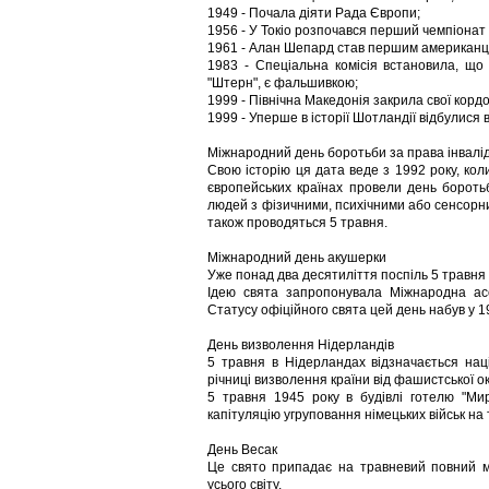
1949 - Почала діяти Рада Європи;
1956 - У Токіо розпочався перший чемпіонат 
1961 - Алан Шепард став першим американцем
1983 - Спеціальна комісія встановила, що 
"Штерн", є фальшивкою;
1999 - Північна Македонія закрила свої кордо
1999 - Уперше в історії Шотландії відбулися
Міжнародний день боротьби за права інвалід
Свою історію ця дата веде з 1992 року, к
європейських країнах провели день боротьб
людей з фізичними, психічними або сенсорн
також проводяться 5 травня.
Міжнародний день акушерки
Уже понад два десятиліття поспіль 5 травн
Ідею свята запропонувала Міжнародна асо
Статусу офіційного свята цей день набув у 19
День визволення Нідерландів
5 травня в Нідерландах відзначається нац
річниці визволення країни від фашистської оку
5 травня 1945 року в будівлі готелю "Мир
капітуляцію угруповання німецьких військ на 
День Весак
Це свято припадає на травневий повний м
усього світу.