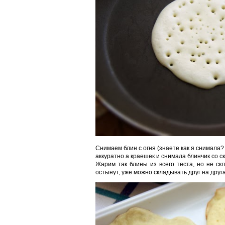
Снимаем блин с огня (знаете как я снимала?
аккуратно а краешек и снимала блинчик со с
Жарим так блины из всего теста, но не скл
остынут, уже можно складывать друг на друга