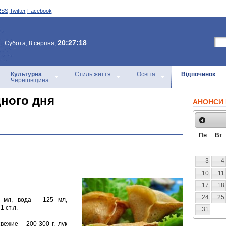
RSS
Twitter
Facebook
20:27:18
Субота, 8 серпня,
Культурна
Стиль життя
Освіта
Відпочинок
Чернігівщина
дного дня
АНОНСИ 
Пн
Вт
3
4
10
11
17
18
24
25
0 мл, вода - 125 мл,
1 ст.л.
31
вежие - 200-300 г, лук