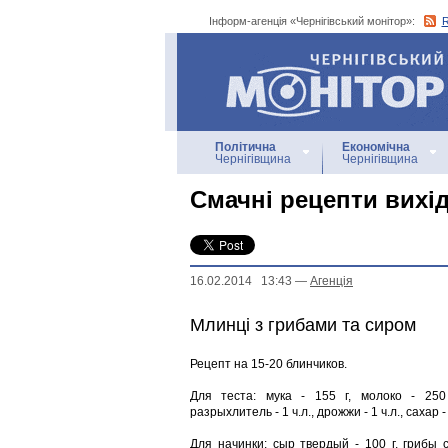
Інформ-агенція «Чернігівський монітор»:
Інформ-агенція
«Чернігівський монітор»
Політична
Економічна
Чернігівщина
Чернігівщина
Смачні рецепти вихі
16.02.2014 13:43
—
Агенцiя
Млинці з грибами та сиром
Рецепт на 15-20 блинчиков.
Для теста: мука - 155 г, молоко - 25
разрыхлитель - 1 ч.л., дрожжи - 1 ч.л., сахар - 
Для начинки: сыр твердый - 100 г, грибы с