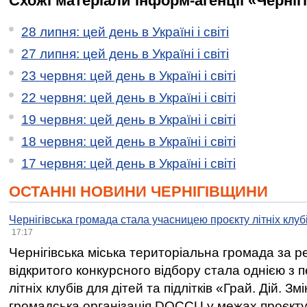
Схожі матеріали інформ-агенції «Черніг
28 липня: цей день в Україні і світі
27 липня: цей день в Україні і світі
23 червня: цей день в Україні і світі
22 червня: цей день в Україні і світі
19 червня: цей день в Україні і світі
18 червня: цей день в Україні і світі
17 червня: цей день в Україні і світі
ОСТАННІ НОВИНИ ЧЕРНІГІВЩИНИ
Чернігівська громада стала учасницею проєкту літніх клуб
17:17
Чернігівська міська територіальна громада за 
відкритого конкурсного відбору стала однією з
літніх клубів для дітей та підлітків «Грай. Дій. З
громадська організація DOCCU у межах проєкту 