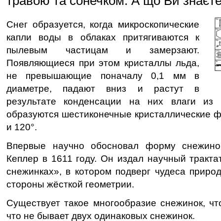
травою та сонечком. А що Ви знаєте
Снег образуется, когда микроскопические
капли воды в облаках притягиваются к
пылевым частицам и замерзают.
Появляющиеся при этом кристаллы льда,
не превышающие поначалу 0,1 мм в
диаметре, падают вниз и растут в
результате конденсации на них влаги из 
образуются шестиконечные кристаллические ф
и 120°.
Впервые научно обосновал форму снежино
Кеплер в 1611 году. Он издал научный тракт
снежинках», в котором подверг чудеса приро
стороны жёсткой геометрии.
Существует такое многообразие снежинок, чт
что не бывает двух одинаковых снежинок.