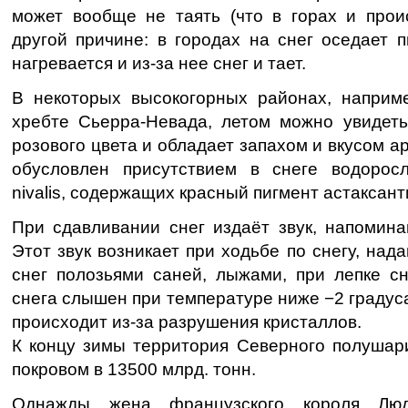
может вообще не таять (что в горах и проис
другой причине: в городах на снег оседает 
нагревается и из-за нее снег и тает.
В некоторых высокогорных районах, наприм
хребте Сьерра-Невада, летом можно увидеть
розового цвета и обладает запахом и вкусом а
обусловлен присутствием в снеге водорос
nivalis, содержащих красный пигмент астаксант
При сдавливании снег издаёт звук, напомина
Этот звук возникает при ходьбе по снегу, над
снег полозьями саней, лыжами, при лепке сн
снега слышен при температуре ниже −2 градуса
происходит из-за разрушения кристаллов.
К концу зимы территория Северного полушар
покровом в 13500 млрд. тонн.
Однажды жена французского короля Лю