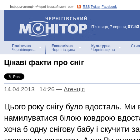
Інформ-агенція «Чернігівський монітор»:
RSS
Twitter
Facebook
Інформ-агенція
«Чернігівський монітор»
07:53
П`ятниця, 7 серпня,
Політична
Економічна
Культурна
Стил
Чернігівщина
Чернігівщина
Чернігівщина
Цікаві факти про сніг
14.04.2013 14:26
—
Агенцiя
Цього року снігу було вдосталь. Ми 
намилуватися білою ковдрою вдоста
хоча б одну снігову бабу і скучити з