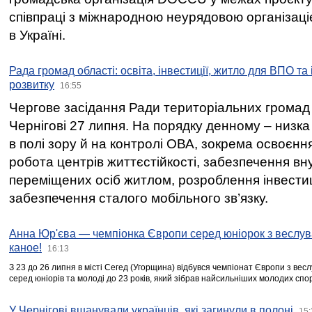
співпраці з міжнародною неурядовою організаціє
в Україні.
Рада громад області: освіта, інвестиції, житло для ВПО та
розвитку
16:55
Чергове засідання Ради територіальних громад 
Чернігові 27 липня. На порядку денному – низка
в полі зору й на контролі ОВА, зокрема освоєння
робота центрів життєстійкості, забезпечення вн
переміщених осіб житлом, розроблення інвестиц
забезпечення сталого мобільного зв’язку.
Анна Юр'єва — чемпіонка Європи серед юніорок з веслув
каное!
16:13
З 23 до 26 липня в місті Сегед (Угорщина) відбувся чемпіонат Європи з вес
серед юніорів та молоді до 23 років, який зібрав найсильніших молодих спо
У Чернігові вшанували українців, які загинули в полоні
15: