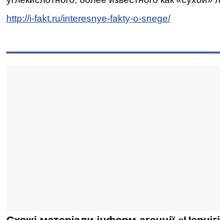
http://i-fakt.ru/interesnye-fakty-o-snege/