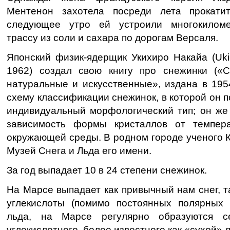
Ментенон захотела посреди лета прокати
следующее утро ей устроили многокилом
трассу из соли и сахара по дорогам Версаля.
Японский физик-ядерщик Укихиро Накайа (Uki
1962) создал свою книгу про снежинки («
натуральные и искусственные», издана в 195
схему классификации снежинок, в которой он п
индивидуальный морфологический тип; он же
зависимость формы кристаллов от темпер
окружающей среды. В родном городе ученого 
Музей Снега и Льда его имени.
За год выпадает 10 в 24 степени снежинок.
На Марсе выпадает как привычный нам снег, та
углекислоты (помимо постоянных полярных
льда, на Марсе регулярно образуются с
углекислотного, более известного как «сухой» 