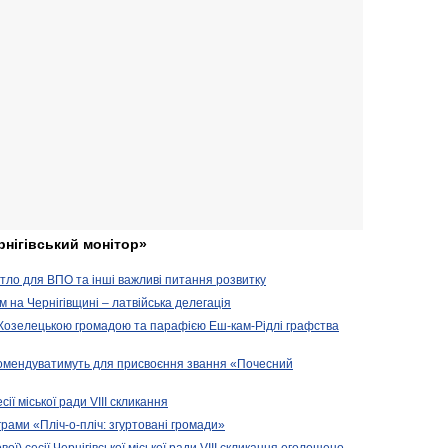
рнігівський монітор»
житло для ВПО та інші важливі питання розвитку
ом на Чернігівщині – латвійська делегація
 Козелецькою громадою та парафією Еш-кам-Рідлі графства
комендуватимуть для присвоєння звання «Почесний
сії міської ради VIII скликання
рами «Пліч-о-пліч: згуртовані громади»