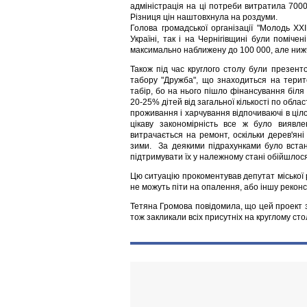
адміністрація на ці потреби витратила 7000
Різниця цін наштовхнула на роздуми.
Голова громадської організації "Молодь ХХ
Україні, так і на Чернігівщині були поміч
максимально наближену до 100 000, але ниж
Також під час круглого столу були презент
табору "Дружба", що знаходиться на терито
табір, бо на нього пішло фінансування біля
20-25% дітей від загальної кількості по обла
проживання і харчування відпочиваючі в ціл
цікаву закономірність все ж було виявле
витрачається на ремонт, оскільки дерев'ян
зими. За деякими підрахунками було вста
підтримувати їх у належному стані обійшлос
Цю ситуацію прокоментував депутат міської 
не можуть піти на опалення, або іншу реконс
Тетяна Громова повідомила, що цей проект 
тож закликали всіх присутніх на круглому стол