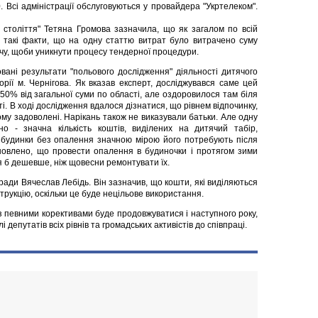
. Всі адміністрації обслуговуються у провайдера "Укртелеком".
І століття" Тетяна Громова зазначила, що як загалом по всій
ені такі факти, що на одну статтю витрат було витрачено суму
чу, щоби уникнути процесу тендерної процедури.
овані результати "польового дослідження" діяльності дитячого
рії м. Чернігова. Як вказав експерт, досліджувався саме цей
 50% від загальної суми по області, але оздоровилося там біля
сті. В ході дослідження вдалося дізнатися, що рівнем відпочинку,
ому задоволені. Нарікань також не виказували батьки. Але одну
но - значна кількість коштів, виділених на дитячий табір,
і будинки без опалення значною мірою його потребують після
новлено, що провести опалення в будиночки і протягом зими
я б дешевше, ніж щовесни ремонтувати їх.
ради Вячеслав Лебідь. Він зазначив, що кошти, які виділяються
трукцію, оскільки це буде нецільове використання.
з певними корективами буде продовжуватися і наступного року,
і депутатів всіх рівнів та громадських активістів до співпраці.