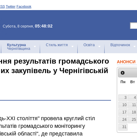
RSS
Twitter
Facebook
05:48:02
Субота, 8 серпня,
Культурна
Стиль життя
Освіта
Відпочинок
Чернігівщина
ння результатів громадського
АНОНСИ 
х закупівель у Чернігівській
Пн
Вт
3
4
10
11
17
18
ь-ХХІ століття" провела круглий стіл
24
25
льтатів громадського моніторингу
31
івській області", де представила