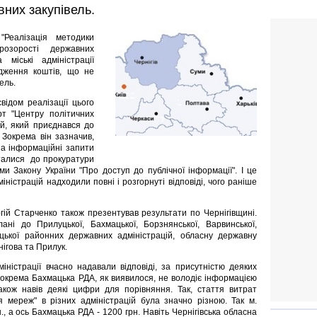
вних закупівель.
"Реалізація методики
розорості державних
 міські адміністрації
ядження коштів, що не
ель.
відом реалізації цього
рт "Центру політичних
ий, який приєднався до
 Зокрема він зазначив,
 на інформаційні запити
талися до прокуратури
 Закону України "Про доступ до публічної інформації". І це
іністрацій надходили повні і розгорнуті відповіді, чого раніше
ргій Старченко також презентував результати по Чернігівщині.
ані до Прилуцької, Бахмацької, Борзнянської, Варвинської,
ницької районних державних адміністрацій, обласну державну
нігова та Прилук.
іністрації вчасно надавали відповіді, за присутністю деяких
 Зокрема Бахмацька РДА, як виявилося, не володіє інформацією
акож навів деякі цифри для порівняння. Так, стаття витрат
я мереж" в різних адміністрацій була значно різною. Так м.
, а ось Бахмацька РДА - 1200 грн. Навіть Чернігівська обласна