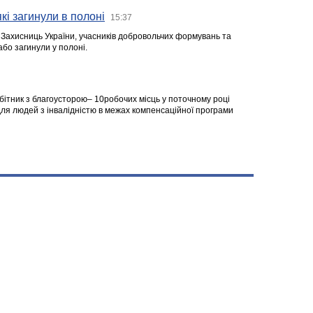
кі загинули в полоні
15:37
а Захисниць України, учасників добровольчих формувань та
 або загинули у полоні.
робітник з благоусторою– 10робочих місць у поточному році
я людей з інвалідністю в межах компенсаційної програми