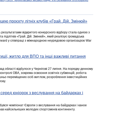
вої) сесії Чернігівської міської ради VIII скликання оголошено
цею проєкту літніх клубів «Грай. Дій. Змінюй»
а результатами відкритого конкурсного відбору стала однією з
та підлітків «Грай. Дій. Змінюй», який реалізує громадська
rward у співпраці з міжнародною неурядовою організацією War
стиції, житло для ВПО та інші важливі питання
ад області відбулося у Чернігові 27 липня. На порядку денному
 контролі ОВА, зокрема освоєння освітніх субвенцій, робота
ішньо переміщених осіб житлом, розроблення інвестиційних
зку.
серед юніорок з веслування на байдарках і
ідбувся чемпіонат Європи з веслування на байдарках і каное
ібрав найсильніших молодих спортсменів континенту.