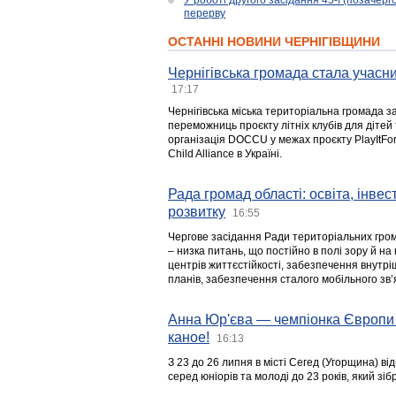
У роботі другого засідання 45-ї (позачерго
перерву
ОСТАННІ НОВИНИ ЧЕРНІГІВЩИНИ
Чернігівська громада стала учасни
17:17
Чернігівська міська територіальна громада з
переможниць проєкту літніх клубів для дітей 
організація DOCCU у межах проєкту PlayItFo
Child Alliance в Україні.
Рада громад області: освіта, інве
розвитку
16:55
Чергове засідання Ради територіальних гром
– низка питань, що постійно в полі зору й на
центрів життєстійкості, забезпечення внутр
планів, забезпечення сталого мобільного зв’я
Анна Юр'єва — чемпіонка Європи 
каное!
16:13
З 23 до 26 липня в місті Сегед (Угорщина) в
серед юніорів та молоді до 23 років, який з