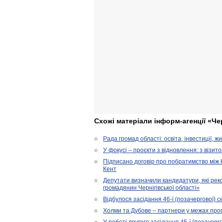
Схожі матеріали інформ-агенції «Че
Рада громад області: освіта, інвестиції, 
У фокусі – проєкти з відновлення: з візит
Підписано договір про побратимство між
Кент
Депутати визначили кандидатури, які ре
громадянин Чернігівської області»
Відбулося засідання 46-ї (позачергової) се
Холми та Дубове – партнери у межах прог