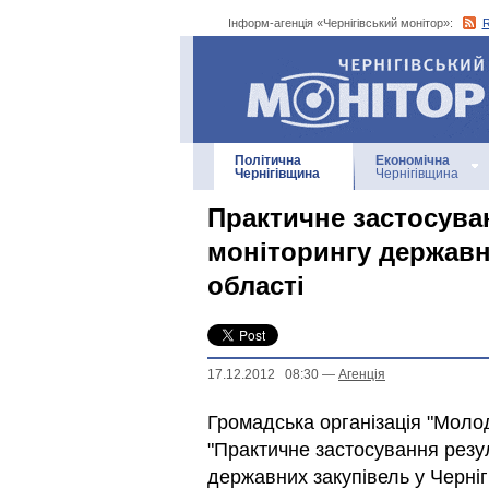
Інформ-агенція «Чернігівський монітор»:
Інформ-агенція
«Чернігівський монітор»
Політична
Економічна
Чернігівщина
Чернігівщина
Практичне застосува
моніторингу державни
області
17.12.2012 08:30
—
Агенцiя
Громадська організація "Молод
"Практичне застосування резу
державних закупівель у Черніг