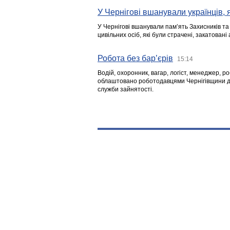
У Чернігові вшанували українців, я
У Чернігові вшанували пам’ять Захисників т
цивільних осіб, які були страчені, закатовані
Робота без бар’єрів
15:14
Водій, охоронник, вагар, логіст, менеджер, 
облаштовано роботодавцями Чернігівщини дл
служби зайнятості.