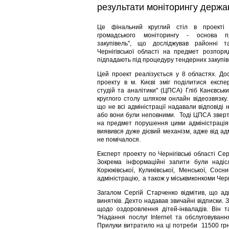
результати моніторингу держа
Це фінальний круглий стіл в проекті 
громадського моніторингу - основа п
закупівель", що досліджував районні та
Чернігівської області на предмет розпор
підпадають під процедуру тендерних закупів
Цей проект реалізується у 8 областях. Дос
проекту в м. Києві зміг поділитися експе
студій та аналітики" (ЦПСА) Гліб Канєвськ
круглого столу шляхом онлайн відеозвязку.
що не всі адміністрації надавали відповіді
або вони були неповними. Тоді ЦПСА звер
на предмет порушення цими адміністраціями
виявився дуже дієвий механізм, адже від адм
не помічалося.
Експерт проекту по Чернігівські області Се
Зокрема інформаційні запити були надісл
Корюківської, Куликівської, Менської, Сос
адміністрацію, а також у міськвиконкоми Чер
Загалом Сергій Старченко відмітив, що адм
винятків. Дехто надавав звичайні відписки.
щодо оздоровлення дітей-інваладів. Він т
"Надання послуг Internet та обслуговуванн
Прилуки витратило на ці потреби 11500 грн.