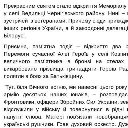
Прекрасним святом стало відкриття Меморіалу 
у селі Ведильці Чернігівського району. Нині 
зустрічей із ветеранами. Причому сюди приїждж
інших регіонів України, а й закордонні делегаці
Білорусі.
Приємна, пам’ятна подія – відкриття два
Перемоги сучасної Алеї Героїв у селі Ковпит
величного пам’ятника в бронзі на стелах
викарбовано прізвища тринадцяти Героїв Рад
полягли в боях за Батьківщину.
“Тут, біля Вічного вогню, ми навесні цього рок
армію десятьох наших юнаків, – розповіда
Фронтовики, офіцери Збройних Сил України, зе
відслужили у війську й повернулися в рідні к
напутні слова. Матері пов’язали новобранця
українські рушники. Грав духовий оркестр. Ду