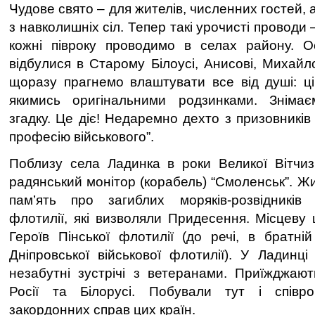
Чудове свято – для жителів, численних гостей, 
з навколишніх сіл. Тепер такі урочисті проводи 
кожні півроку проводимо в селах району. Ос
відбулися в Старому Білоусі, Анисові, Михай
щоразу прагнемо влаштувати все від душі: ці
якимись оригінальними родзинками. Зніма
згадку. Це діє! Недаремно дехто з призовникі
професію військового”.
Поблизу села Ладинка в роки Великої Вітчиз
радянський монітор (корабель) “Смоленськ”. Ж
пам’ять про загиблих моряків-розвідників П
флотилії, які визволяли Придесення. Місцеву 
Героїв Пінської флотилії (до речі, в братній
Дніпровської військової флотилії). У Ладинці
незабутні зустрічі з ветеранами. Приїжджають
Росії та Білорусі. Побували тут і співроб
закордонних справ цих країн.