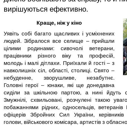
вирішуються ефективно.
Краще, ніж у кіно
Уявіть собі багато щасливих і усміхнених
людей. Зібралося все селище – прийшли
цілими родинами: сивочолі ветерани,
працівники різного віку та професій,
молодь і малі дітлахи. Приїхали й гості – з
навколишніх сіл, області, столиці. Свято –
небуденне, зворушливе, незабутнє.
Головні герої – юнаки, які ще донедавна
сиділи за шкільною партою, а нині йдуть с
Змужнілі, схвильовані, розчулені такою ува
побажаннями рідних, односельців, ветеранів В
офіцерів Збройних Сил України, керівників
голови, військового комісара, артистів з облас