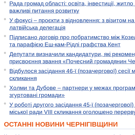
Рада громад області: освіта, інвестиції, житло
важливі питання розвитку
У фокусі – проєкти з відновлення: з візитом на
латвійська делегація
Підписано договір про побратимство між Коз
та парафією Еш-кам-Рідлі графства Кент
Депутати визначили кандидатури, які рекоме
присвоєння звання «Почесний громадянин Черн
Відбулося засідання 46-ї (позачергової) сесії м
скликання
Холми та Дубове – партнери у межах програми
згуртовані громади»
У роботі другого засідання 45-ї (позачергової) 
міської ради VIII скликання оголошено перерв
ОСТАННІ НОВИНИ ЧЕРНІГІВЩИНИ