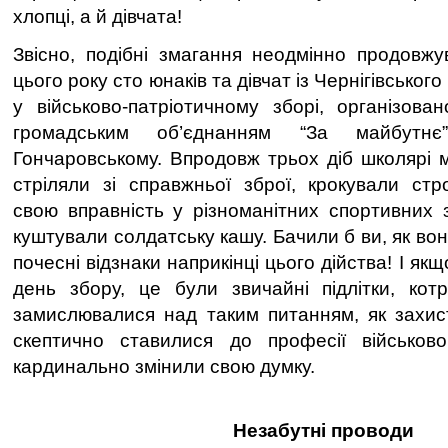
хлопці, а й дівчата!
Звісно, подібні змагання неодмінно продовжу
цього року сто юнаків та дівчат із Чернігівськог
у військово-патріотичному зборі, організова
громадським об’єднанням “За майбутн
Гончаровському. Впродовж трьох діб школярі 
стріляли зі справжньої зброї, крокували ст
свою вправність у різноманітних спортивних 
куштували солдатську кашу. Бачили б ви, як во
почесні відзнаки наприкінці цього дійства! І як
день збору, це були звичайні підлітки, кот
замислювалися над таким питанням, як захис
скептично ставилися до професії військов
кардинально змінили свою думку.
Незабутні проводи