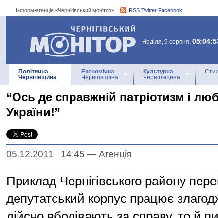
Інформ-агенція «Чернігівський монітор»:
RSS
Twitter
Facebook
Інформ-агенція
«Чернігівський монітор»
05:04:5
Неділя, 9 серпня,
Політична
Економічна
Культурна
Стил
Чернігівщина
Чернігівщина
Чернігівщина
“Ось де справжній патріотизм і лю
України!”
05.12.2011 14:45
—
Агенцiя
Приклад Чернігівського району пере
депутатський корпус працює злагод
дійсно вболівають за справу, то й п