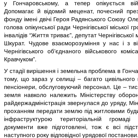
у Гончаровському, а тепер опікується вій
Допомагає й відомий меценат, почесний през
фонду імені двічі Героя Радянського Союзу Ол
голова опікунської ради Чернігівської міської гр
інвалідів “Життя триває”, депутат Чернігівсько
Шкурат. Чудове взаєморозуміння у нас і з в
Чернігівського об’єднаного військового комі
Кравчуком”.
У стадії вирішення і земельна проблема в Гонч
тому, що зараз у селищі – багато цивільного 
пенсіонери, обслуговуючий персонал. Це – тис
земля навколо належить Міністерству оборон
райдержадміністрація звернулася до уряду, Мі
проханням передати землю під житловими буд
інфраструктурою територіальній громаді 
документи вже підготовлені, тож є всі підс
наступного року відповідної урядової постанови