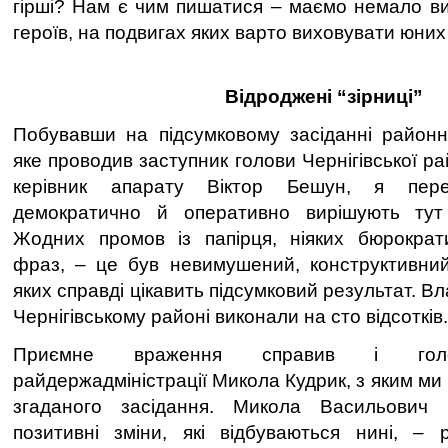
гірші? Нам є чим пишатися – маємо немало ви
героїв, на подвигах яких варто виховувати юних
Відроджені “зірниці”
Побувавши на підсумковому засіданні районної
яке проводив заступник голови Чернігівської ра
керівник апарату Віктор Бешун, я перек
демократично й оперативно вирішують тут
Жодних промов із папірця, ніяких бюрократ
фраз, – це був невимушений, конструктивний
яких справді цікавить підсумковий результат. В
Чернігівському районі виконали на сто відсотків.
Приємне враження справив і голов
райдержадміністрації Микола Кудрик, з яким ми 
згаданого засідання. Микола Васильович 
позитивні зміни, які відбуваються нині, – 