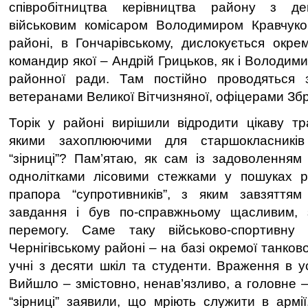
співробітництва керівництва району з де
військовим комісаром Володимиром Кравчуком
районі, в Гончарівському, дислокується окре
командир якої – Андрій Грицьков, як і Володими
районної ради. Там постійно проводяться зу
ветеранами Великої Вітчизняної, офіцерами Зб
Торік у районі вирішили відродити цікаву тр
якими захоплюючими для старшокласникі
“зірниці”? Пам’ятаю, як сам із задоволення
однолітками лісовими стежками у пошуках р
прапора “супротивників”, з яким завзяттям 
завдання і був по-справжньому щасливим, 
перемогу. Саме таку військово-спортивну
Чернігівському районі – на базі окремої танков
учні з десяти шкіл та студенти. Враження в у
Вийшло – змістовно, ненав’язливо, а головне 
“зірниці” заявили, що мріють служити в арм