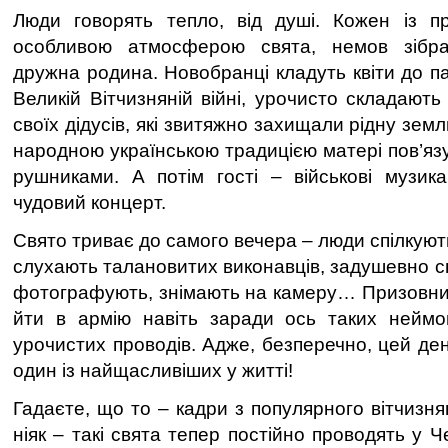
Люди говорять тепло, від душі. Кожен із пр
особливою атмосферою свята, немов зібра
дружна родина. Новобранці кладуть квіти до п
Великій Вітчизняній війні, урочисто складають
своїх дідусів, які звитяжно захищали рідну земл
народною українською традицією матері пов’яз
рушниками. А потім гості – військові музик
чудовий концерт.
Свято триває до самого вечера – люди спілкуют
слухають талановитих виконавців, задушевно сп
фотографують, знімають на камеру… Призовник
йти в армію навіть заради ось таких неймов
урочистих проводів. Адже, безперечно, цей ден
один із найщасливіших у житті!
Гадаєте, що то – кадри з популярного вітчизн
ніяк – такі свята тепер постійно проводять у Ч