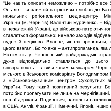
“Це навіть описати неможливо – потрібно все б
Ось де – справжній патріотизм і любов до Бат
начальник регіонального медіа-центру Мі
України (м. Чернігів) Валентин Буряченко. – Ві
в незалежній Україні, до військово-патріотично
ставляться формально: немало заходів відбуває
нудно й нецікаво. Власне, як так проводити,
цього взагалі. Бо то вже – антипропаганда, яка
Натомість у Чернігівській райдержадміністрац
дуже відповідально ставляться до цього
співпрацюють і з військовим комісаром Черніг
міського військового комісаріату Володимиром К
з Військово-музичним центром Сухопутних в
України. Тому такий позитивний результат. Бе
потрібно пропагувати не лише на Чернігівщині, 
нашої держави. Подивіться, наскільки важливо
в США, Англії, Франції, Німеччині, Японії, інших 