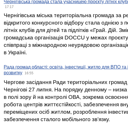
Чернігівська громада стала учасницею проєкту літніх клуб
17:17
Чернігівська міська територіальна громада за 
відкритого конкурсного відбору стала однією з
літніх клубів для дітей та підлітків «Грай. Дій. З
громадська організація DOCCU у межах проєкту 
співпраці з міжнародною неурядовою організаціє
в Україні.
Рада громад області: освіта, інвестиції, житло для ВПО та
розвитку
16:55
Чергове засідання Ради територіальних громад 
Чернігові 27 липня. На порядку денному – низка
в полі зору й на контролі ОВА, зокрема освоєння
робота центрів життєстійкості, забезпечення вн
переміщених осіб житлом, розроблення інвестиц
забезпечення сталого мобільного зв’язку.