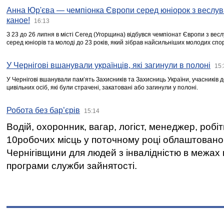
Анна Юр'єва — чемпіонка Європи серед юніорок з веслув
каное!
16:13
З 23 до 26 липня в місті Сегед (Угорщина) відбувся чемпіонат Європи з вес
серед юніорів та молоді до 23 років, який зібрав найсильніших молодих спо
У Чернігові вшанували українців, які загинули в полоні
15:
У Чернігові вшанували пам’ять Захисників та Захисниць України, учасників
цивільних осіб, які були страчені, закатовані або загинули у полоні.
Робота без бар’єрів
15:14
Водій, охоронник, вагар, логіст, менеджер, робі
10робочих місць у поточному році облаштован
Чернігівщини для людей з інвалідністю в межах
програми служби зайнятості.