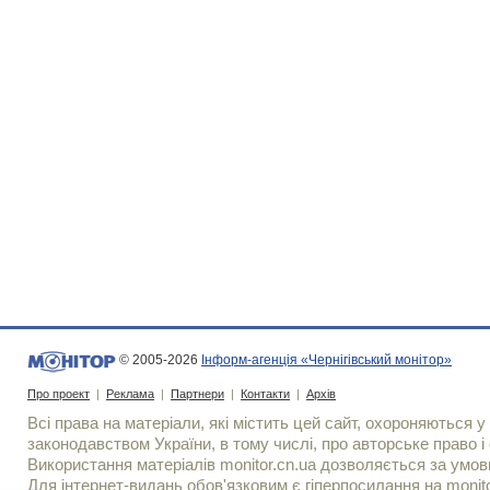
© 2005-2026
Інформ-агенція «Чернігівський монітор»
Про проект
|
Реклама
|
Партнери
|
Контакти
|
Архів
Всі права на матеріали, які містить цей сайт, охороняються у 
законодавством України, в тому числі, про авторське право і 
Використання матерiалiв monitor.cn.ua дозволяється за умов
Для iнтернет-видань обов'язковим є гiперпосилання на monito