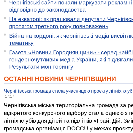
Чернігівські сайти почали маркувати рекламні
відповідно до законодавства
На екваторі: як працювали депутати Чернігівсь
протягом третього року повноважень
Війна на кордоні: як чернігівські медіа висвіт
тематику
Газета «Новини Городнянщини» - серед найб
гендерночутливих медіа України, які підлягали 
Результати моніторингу
ОСТАННІ НОВИНИ ЧЕРНІГІВЩИНИ
Чернігівська громада стала учасницею проєкту літніх клуб
17:17
Чернігівська міська територіальна громада за 
відкритого конкурсного відбору стала однією з
літніх клубів для дітей та підлітків «Грай. Дій. З
громадська організація DOCCU у межах проєкту 