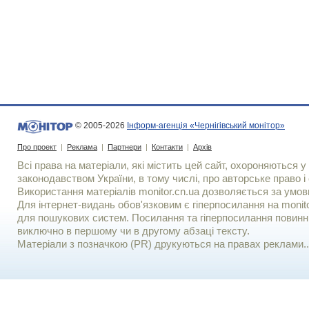
© 2005-2026
Інформ-агенція «Чернігівський монітор»
Про проект
|
Реклама
|
Партнери
|
Контакти
|
Архів
Всі права на матеріали, які містить цей сайт, охороняються у 
законодавством України, в тому числі, про авторське право і 
Використання матерiалiв monitor.cn.ua дозволяється за умов
Для iнтернет-видань обов'язковим є гiперпосилання на monito
для пошукових систем. Посилання та гіперпосилання повинні
виключно в першому чи в другому абзаці тексту.
Матеріали з позначкою (PR) друкуються на правах реклами..