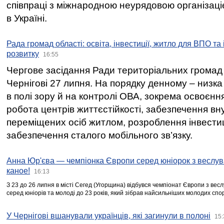
співпраці з міжнародною неурядовою організаціє
в Україні.
Рада громад області: освіта, інвестиції, житло для ВПО та
розвитку
16:55
Чергове засідання Ради територіальних громад 
Чернігові 27 липня. На порядку денному – низка
в полі зору й на контролі ОВА, зокрема освоєння
робота центрів життєстійкості, забезпечення вн
переміщених осіб житлом, розроблення інвестиц
забезпечення сталого мобільного зв’язку.
Анна Юр'єва — чемпіонка Європи серед юніорок з веслув
каное!
16:13
З 23 до 26 липня в місті Сегед (Угорщина) відбувся чемпіонат Європи з вес
серед юніорів та молоді до 23 років, який зібрав найсильніших молодих спо
У Чернігові вшанували українців, які загинули в полоні
15: