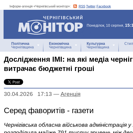
Інформ-агенція «Чернігівський монітор»:
RSS
Twitter
Facebook
Інформ-агенція
«Чернігівський монітор»
15:
Понеділок, 10 серпня,
Політична
Економічна
Культурна
Стил
Чернігівщина
Чернігівщина
Чернігівщина
Дослідження ІМІ: на які медіа черні
витрачає бюджетні гроші
30.04.2026 17:13
—
Агенцiя
Серед фаворитів - газети
Чернігівська обласна військова адміністрація у
розподілила майже 791 тисячу гривень між дв