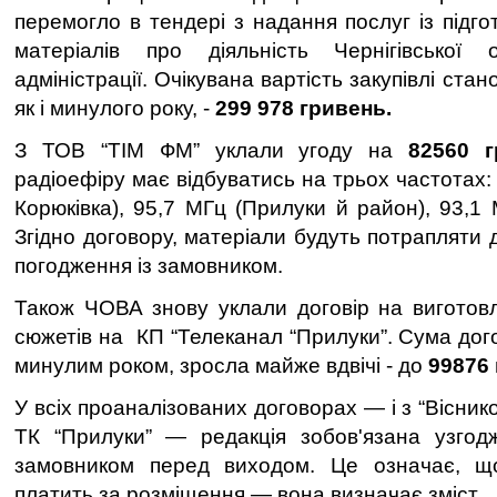
перемогло в тендері з надання послуг із підг
матеріалів про діяльність Чернігівської о
адміністрації. Очікувана вартість закупівлі ста
як і минулого року, -
299 978 гривень.
З ТОВ “ТІМ ФМ” уклали угоду на
82560 
радіоефіру має відбуватись на трьох частотах: 
Корюківка), 95,7 МГц (Прилуки й район), 93,1 
Згідно договору, матеріали будуть потрапляти 
погодження із замовником.
Також ЧОВА знову уклали договір на виготов
сюжетів на
КП “Телеканал “Прилуки”. Сума дого
минулим роком, зросла майже вдвічі - до
99876
У всіх проаналізованих договорах — і з “Вісником
ТК “Прилуки” — редакція зобов'язана узгодж
замовником перед виходом. Це означає, щ
платить за розміщення — вона визначає зміст.