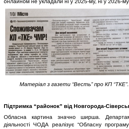
онлайном не укладали ні у 2025-му, ні у 2026-му
Матеріал з газети “Весть” про КП “ТКЕ
Підтримка “районок” від Новгорода-Сіверсь
Обласна картина значно ширша. Департам
діяльності ЧОДА реалізує “Обласну програму