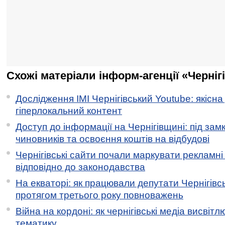
Схожі матеріали інформ-агенції «Черніг
Дослідження ІМІ Чернігівський Youtube: якісна
гіперлокальний контент
Доступ до інформації на Чернігівщині: під за
чиновників та освоєння коштів на відбудові
Чернігівські сайти почали маркувати рекламні
відповідно до законодавства
На екваторі: як працювали депутати Чернігівсь
протягом третього року повноважень
Війна на кордоні: як чернігівські медіа висвіт
тематику