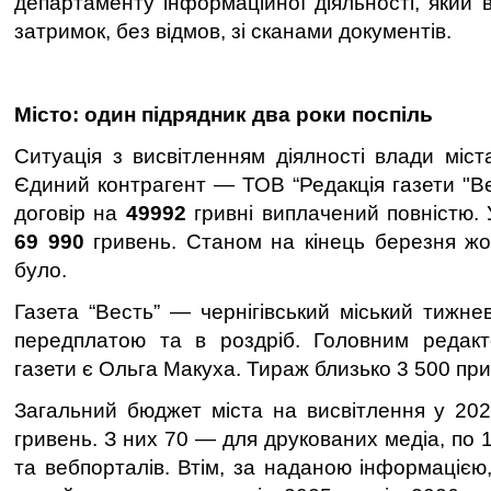
департаменту інформаційної діяльності, який ві
затримок, без відмов, зі сканами документів.
Місто: один підрядник два роки поспіль
Ситуація з висвітленням діялності влади міст
Єдиний контрагент — ТОВ “Редакція газети "Ве
договір на
49992
гривні виплачений повністю.
69 990
гривень. Станом на кінець березня ж
було.
Газета “Весть” — чернігівський міський тижне
передплатою та в роздріб. Головним редак
газети є Ольга Макуха. Тираж близько 3 500 при
Загальний бюджет міста на висвітлення у 20
гривень. З них 70 — для друкованих медіа, по 
та вебпорталів. Втім, за наданою інформацією,