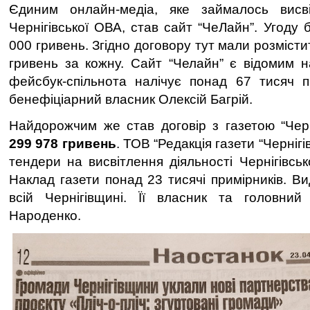
Єдиним онлайн-медіа, яке займалось висві
Чернігівської ОВА, став сайт “ЧеЛайн”. Угоду
000 гривень. Згідно договору тут мали розмісти
гривень за кожну. Сайт “Челайн” є відомим на
фейсбук-спільнота налічує понад 67 тисяч пі
бенефіціарний власник Олексій Багрій.
Найдорожчим же став договір з газетою “Черні
299 978 гривень
. ТОВ “Редакція газети “Чернігі
тендери на висвітлення діяльності Чернігівсь
Наклад газети понад 23 тисячі примірників. В
всій Чернігівщині. Її власник та головний
Народенко.