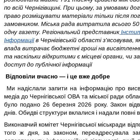
по всій Чернігівщині. При цьому, за умовами дог
право розміщувати матеріали тільки після по
замовником. Міська рада витратила всього 50
одну газету. Регіональний представник
Інсти
І
нформації
в Чернігівській області з'ясовував, я
влада витрачає бюджетні гроші на висвітлення
та наскільки відкритими є місцеві органи, чи 
доступ до публічної інформації
Відповіли вчасно — і це вже добре
Ми надіслали запити на інформацію про висві
медіа до Чернігівської ОВА та міської ради обл
було подано 26 березня 2026 року. Закон відв
днів. Обидві структури вклалися і надали повні ві
Виконавчий комітет Чернігівської міськради від
того ж дня, за законом, переадресувала за