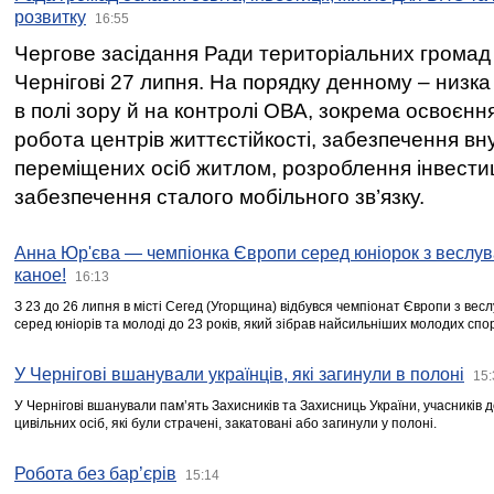
розвитку
16:55
Чергове засідання Ради територіальних громад 
Чернігові 27 липня. На порядку денному – низка
в полі зору й на контролі ОВА, зокрема освоєння
робота центрів життєстійкості, забезпечення вн
переміщених осіб житлом, розроблення інвестиц
забезпечення сталого мобільного зв’язку.
Анна Юр'єва — чемпіонка Європи серед юніорок з веслув
каное!
16:13
З 23 до 26 липня в місті Сегед (Угорщина) відбувся чемпіонат Європи з вес
серед юніорів та молоді до 23 років, який зібрав найсильніших молодих спо
У Чернігові вшанували українців, які загинули в полоні
15:
У Чернігові вшанували пам’ять Захисників та Захисниць України, учасників
цивільних осіб, які були страчені, закатовані або загинули у полоні.
Робота без бар’єрів
15:14