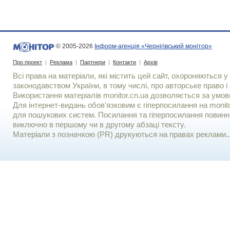
© 2005-2026
Інформ-агенція «Чернігівський монітор»
Про проект
|
Реклама
|
Партнери
|
Контакти
|
Архів
Всі права на матеріали, які містить цей сайт, охороняються у 
законодавством України, в тому числі, про авторське право і 
Використання матерiалiв monitor.cn.ua дозволяється за умов
Для iнтернет-видань обов'язковим є гiперпосилання на monito
для пошукових систем. Посилання та гіперпосилання повинні
виключно в першому чи в другому абзаці тексту.
Матеріали з позначкою (PR) друкуються на правах реклами..