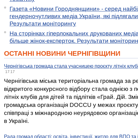
Газета «Новини Городнянщини» - серед найб
гендерночутливих медіа України, які підлягали 
Результати моніторингу
На сторінках гіперлокальних друкованих меді
більше жінок-експерток. Результати моніторин
ОСТАННІ НОВИНИ ЧЕРНІГІВЩИНИ
Чернігівська громада стала учасницею проєкту літніх клуб
17:17
Чернігівська міська територіальна громада за 
відкритого конкурсного відбору стала однією з
літніх клубів для дітей та підлітків «Грай. Дій. З
громадська організація DOCCU у межах проєкту 
співпраці з міжнародною неурядовою організаціє
в Україні.
Рада громад області: освіта, інвестиції, житло для ВПО та