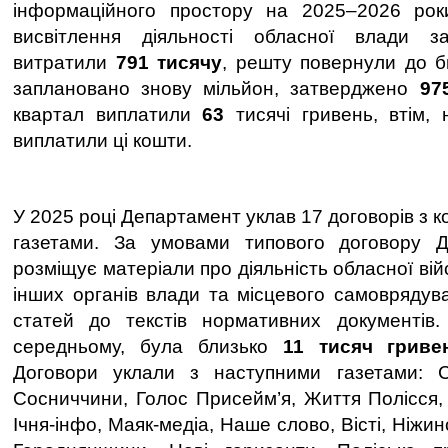
інформаційного простору на 2025–2026 рок
висвітлення діяльності обласної влади 
витратили
791 тисячу
, решту повернули до б
заплановано знову мільйон, затверджено
97
квартал виплатили
63
тисячі гривень, втім,
виплатили ці кошти.
У 2025 році Департамент уклав 17 договорів з
газетами. За умовами типового договору Д
розміщує матеріали про діяльність обласної війс
інших органів влади та місцевого самоврядува
статей до текстів нормативних документів.
середньому, була близько
11 тисяч гриве
Договори уклали з наступними газетами: С
Сосниччини, Голос Присейм’я, Життя Полісся
Ічня-інфо, Маяк-медіа, Наше слово, Вісті, Ніжи