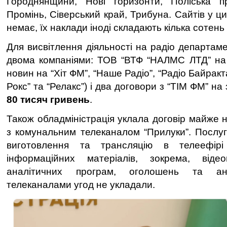
Городнянщини, Нові горизонти, Поліська п
Промінь, Сіверський край, Трибуна. Сайтів у 
немає, їх наклади іноді складають кілька сотень
Для висвітлення діяльності на радіо департам
двома компаніями: ТОВ “ВТФ “НАЛМС ЛТД” н
новин на “Хіт ФМ”, “Наше Радіо”, “Радіо Байракта
Рокс” та “Релакс”) і два договори з “ТІМ ФМ” н
80 тисяч гривень
.
Також обладміністрація уклала договір майже 
з комунальним телеканалом “Прилуки”. Послу
виготовлення та трансляцію в телеефірі
інформаційних матеріалів, зокрема, відеоп
аналітичних програм, оголошень та ан
телеканалами угод не укладали.