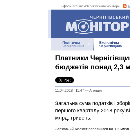
Інформ-агенція «Чернігівський монітор»:
Інформ-агенція
«Чернігівський монітор»
Політична
Економічна
Чернігівщина
Чернігівщина
Платники Чернігівщин
бюджетів понад 2,3 
11.04.2018 11:47
—
Агенцiя
Загальна сума податків і збор
першого кварталу 2018 року в
млрд. гривень.
Державний бюджет поповнився на 1,2 млрд. г