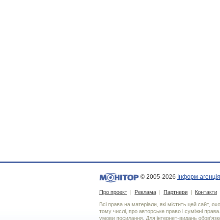
© 2005-2026
Інформ-агенція
Про проект
|
Реклама
|
Партнери
|
Контакти
Всі права на матеріали, які містить цей сайт, о
тому числі, про авторське право і суміжні права
умови посилання. Для iнтернет-видань обов'язко