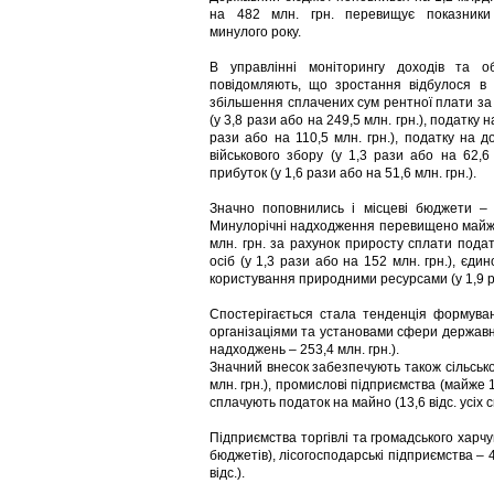
на 482 млн. грн. перевищує показники 
минулого року.
В управлінні моніторингу доходів та об
повідомляють, що зростання відбулося в
збільшення сплачених сум рентної плати з
(у 3,8 рази або на 249,5 млн. грн.), податку н
рази або на 110,5 млн. грн.), податку на д
військового збору (у 1,3 рази або на 62,6 
прибуток (у 1,6 рази або на 51,6 млн. грн.).
Значно поповнились і місцеві бюджети – 
Минулорічні надходження перевищено майже
млн. грн. за рахунок приросту сплати пода
осіб (у 1,3 рази або на 152 млн. грн.), єдин
користування природними ресурсами (у 1,9 ра
Спостерігається стала тенденція формуван
організаціями та установами сфери державног
надходжень – 253,4 млн. грн.).
Значний внесок забезпечують також сільськог
млн. грн.), промислові підприємства (майже 1
сплачують податок на майно (13,6 відс. усіх 
Підприємства торгівлі та громадського харчу
бюджетів), лісогосподарські підприємства – 40 
відс.).