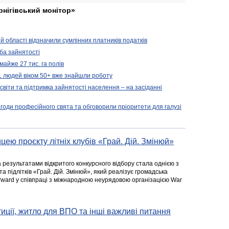
рнігівський монітор»
ій області відзначили сумлінних платників податків
ба зайнятості
майже 27 тис. га полів
11 людей віком 50+ вже знайшли роботу
освіти та підтримка зайнятості населення – на засіданні
агоди професійного свята та обговорили пріоритети для галузі
цею проєкту літніх клубів «Грай. Дій. Змінюй»
а результатами відкритого конкурсного відбору стала однією з
та підлітків «Грай. Дій. Змінюй», який реалізує громадська
rward у співпраці з міжнародною неурядовою організацією War
стиції, житло для ВПО та інші важливі питання