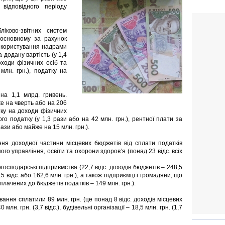
відповідного періоду
ліково-звітних систем
 основному за рахунок
а користування надрами
а додану вартість (у 1,4
оходи фізичних осіб та
млн. грн.), податку на
на 1,1 млрд. гривень.
 на чверть або на 206
тку на доходи фізичних
ого податку (у 1,3 рази або на 42 млн. грн.), рентної плати за
зи або майже на 15 млн. грн.).
ня доходної частини місцевих бюджетів від сплати податків
о управління, освіти та охорони здоров’я (понад 23 відс. всіх
осподарські підприємства (22,7 відс. доходів бюджетів – 248,5
5 відс. або 162,6 млн. грн.), а також підприємці і громадяни, що
сплачених до бюджетів податків – 149 млн. грн.).
вання сплатили 89 млн. грн. (це понад 8 відс. доходів місцевих
млн. грн. (3,7 відс.), будівельні організації – 18,5 млн. грн. (1,7