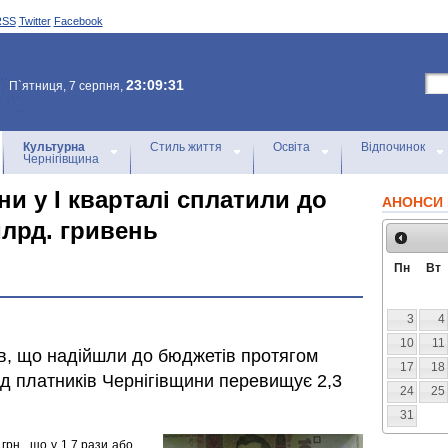
RSS
Twitter
Facebook
23:09:31
П`ятниця, 7 серпня,
Культурна
Стиль життя
Освіта
Відпочинок
Чернігівщина
и у І кварталі сплатили до
АНОНСИ 
млрд. гривень
Пн
Вт
3
4
10
11
ів, що надійшли до бюджетів протягом
17
18
ід платників Чернігівщини перевищує 2,3
24
25
31
рн., що у 1,7 рази або