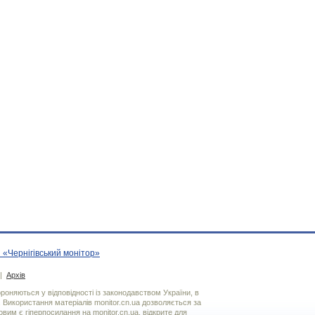
 «Чернігівський монітор»
|
Архів
хороняються у відповідності із законодавством України, в
. Використання матерiалiв monitor.cn.ua дозволяється за
вим є гiперпосилання на monitor.cn.ua, відкрите для