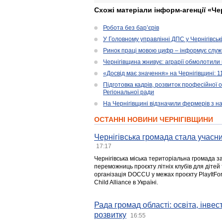
Схожі матеріали інформ-агенції «Че
Робота без бар’єрів
У Головному управлінні ДПС у Чернігівськ
Ринок праці мовою цифр – інформує служ
Чернігівщина жнивує: аграрії обмолотили 
«Досвід має значення» на Чернігівщині: 
Підготовка кадрів, розвиток професійної 
Регіональної ради
На Чернігівщині відзначили фермерів з н
ОСТАННІ НОВИНИ ЧЕРНІГІВЩИНИ
Чернігівська громада стала учасни
17:17
Чернігівська міська територіальна громада з
переможниць проєкту літніх клубів для дітей 
організація DOCCU у межах проєкту PlayItFo
Child Alliance в Україні.
Рада громад області: освіта, інве
розвитку
16:55