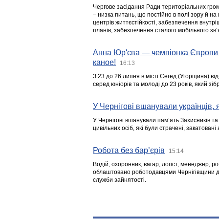
Чергове засідання Ради територіальних гром
– низка питань, що постійно в полі зору й на
центрів життєстійкості, забезпечення внутр
планів, забезпечення сталого мобільного зв’я
Анна Юр'єва — чемпіонка Європи 
каное!
16:13
З 23 до 26 липня в місті Сегед (Угорщина) в
серед юніорів та молоді до 23 років, який з
У Чернігові вшанували українців, я
У Чернігові вшанували пам’ять Захисників т
цивільних осіб, які були страчені, закатовані
Робота без бар’єрів
15:14
Водій, охоронник, вагар, логіст, менеджер, 
облаштовано роботодавцями Чернігівщини дл
служби зайнятості.