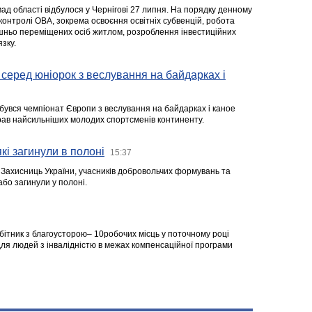
ад області відбулося у Чернігові 27 липня. На порядку денному
 контролі ОВА, зокрема освоєння освітніх субвенцій, робота
ішньо переміщених осіб житлом, розроблення інвестиційних
зку.
серед юніорок з веслування на байдарках і
ідбувся чемпіонат Європи з веслування на байдарках і каное
ібрав найсильніших молодих спортсменів континенту.
кі загинули в полоні
15:37
а Захисниць України, учасників добровольчих формувань та
 або загинули у полоні.
робітник з благоусторою– 10робочих місць у поточному році
я людей з інвалідністю в межах компенсаційної програми