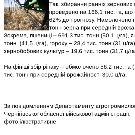
Так, збирання ранніх зернових
проведено на 166,1 тис. га, що
62% до прогнозу. Намолочено п
тонн зерна при середній врожай
Зокрема, пшениці – 691,3 тис. тонн (50,1 ц/га), 
тонн (41,5 ц/га), гороху – 28,4 тис. тонн (31 ц/г
зернобобових культур – 19,6 тис. тонн (31,7 ц/га
На фініші збір ріпаку – обмолочено 58,2 тис. га 
тис. тонн при середній врожайності 30,0 ц/га.
За повідомленням Департаменту агропромислов
Чернігівської обласної військової адміністрації,
фото ілюстративне