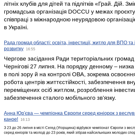
літніх клубів для дітей та підлітків «Грай. Дій. З
громадська організація DOCCU у межах проєкту 
співпраці з міжнародною неурядовою організаціє
в Україні.
Рада громад області: освіта, інвестиції, житло для ВПО та
розвитку
16:55
Чергове засідання Ради територіальних громад 
Чернігові 27 липня. На порядку денному – низка
в полі зору й на контролі ОВА, зокрема освоєння
робота центрів життєстійкості, забезпечення вн
переміщених осіб житлом, розроблення інвестиц
забезпечення сталого мобільного зв’язку.
Анна Юр'єва — чемпіонка Європи серед юніорок з веслув
каное!
16:13
З 23 до 26 липня в місті Сегед (Угорщина) відбувся чемпіонат Європи з вес
серед юніорів та молоді до 23 років, який зібрав найсильніших молодих спо