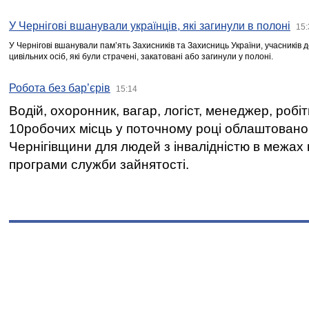
У Чернігові вшанували українців, які загинули в полоні
15:
У Чернігові вшанували пам’ять Захисників та Захисниць України, учасників
цивільних осіб, які були страчені, закатовані або загинули у полоні.
Робота без бар’єрів
15:14
Водій, охоронник, вагар, логіст, менеджер, робі
10робочих місць у поточному році облаштован
Чернігівщини для людей з інвалідністю в межах
програми служби зайнятості.