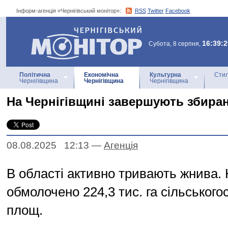
Інформ-агенція «Чернігівський монітор»:
RSS
Twitter
Facebook
Інформ-агенція
«Чернігівський монітор»
16:39:2
Субота, 8 серпня,
Політична
Економічна
Культурна
Стил
Чернігівщина
Чернігівщина
Чернігівщина
На Чернігівщині завершують збиран
08.08.2025 12:13
—
Агенцiя
В області активно тривають жнива. 
обмолочено 224,3 тис. га сільськог
площ.