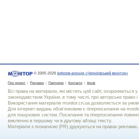
© 2005-2026
Інформ-агенція «Чернігівський монітор»
Про проект
|
Реклама
|
Партнери
|
Контакти
|
Архів
Всі права на матеріали, які містить цей сайт, охороняються у 
законодавством України, в тому числі, про авторське право і 
Використання матерiалiв monitor.cn.ua дозволяється за умов
Для iнтернет-видань обов'язковим є гiперпосилання на monito
для пошукових систем. Посилання та гіперпосилання повинні
виключно в першому чи в другому абзаці тексту.
Матеріали з позначкою (PR) друкуються на правах реклами..